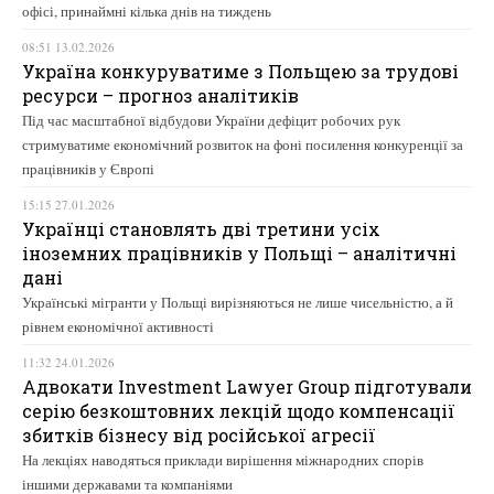
офісі, принаймні кілька днів на тиждень
08:51 13.02.2026
Україна конкуруватиме з Польщею за трудові
ресурси – прогноз аналітиків
Під час масштабної відбудови України дефіцит робочих рук
стримуватиме економічний розвиток на фоні посилення конкуренції за
працівників у Європі
15:15 27.01.2026
Українці становлять дві третини усіх
іноземних працівників у Польщі – аналітичні
дані
Українські мігранти у Польщі вирізняються не лише чисельністю, а й
рівнем економічної активності
11:32 24.01.2026
Адвокати Investment Lawyer Group підготували
серію безкоштовних лекцій щодо компенсації
збитків бізнесу від російської агресії
На лекціях наводяться приклади вирішення міжнародних спорів
іншими державами та компаніями