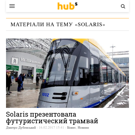
ВЛАДА
МАТЕРІАЛИ НА ТЕМУ «
SOLARIS
»
ЕКОНОМІКА
БІЗНЕС
СТАРТЕР
КОНТАКТИ
Solaris презентовала
футуристический трамвай
Дмитро Дубенський
-
16.02.2017 15:41
-
Бізнес
,
Новини