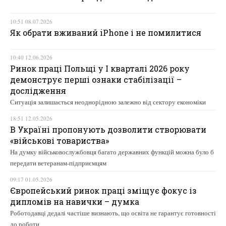
10:51 08.07.2026
Як обрати вживаний iPhone і не помилитися
10:40 12.06.2026
Ринок праці Польщі у І кварталі 2026 року
демонструє перші ознаки стабілізації –
дослідження
Ситуація залишається неоднорідною залежно від сектору економіки
18:51 12.05.2026
В Україні пропонують дозволити створювати
«військові товариства»
На думку військовослужбовця багато державних функцій можна було б
передати ветеранам-підприємцям
09:17 01.05.2026
Європейський ринок праці зміщує фокус із
дипломів на навички – думка
Роботодавці дедалі частіше визнають, що освіта не гарантує готовності
до роботи