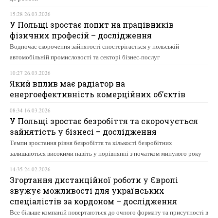
15:28 26.03.2026
У Польщі зростає попит на працівників
фізичних професій – дослідження
Водночас скорочення зайнятості спостерігається у польській
автомобільній промисловості та секторі бізнес-послуг
10:27 26.03.2026
Який вплив має радіатор на
енергоефективність комерційних об’єктів
08:34 16.03.2026
У Польщі зростає безробіття та скорочується
зайнятість у бізнесі – дослідження
Темпи зростання рівня безробіття та кількості безробітних
залишаються високими навіть у порівнянні з початком минулого року
14:35 24.02.2026
Згортання дистанційної роботи у Європі
звужує можливості для українських
спеціалістів за кордоном – дослідження
Все більше компаній повертаються до очного формату та присутності в