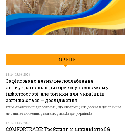
НОВИНИ
14:24 05.08.2026
Зафіксовано незначне послаблення
антиукраїнської риторики у польському
інфопросторі, але ризики для українців
залишаються – дослідження
Втім, аналітики підкреслюють, що інформаційна деескалація поки що
не означає зниження реальних ризиків для українців
17:42 14.07.2026
COMFORTRADE: Трейдинг зі швидкістю 5G