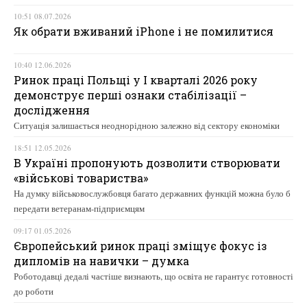
10:51 08.07.2026
Як обрати вживаний iPhone і не помилитися
10:40 12.06.2026
Ринок праці Польщі у І кварталі 2026 року
демонструє перші ознаки стабілізації –
дослідження
Ситуація залишається неоднорідною залежно від сектору економіки
18:51 12.05.2026
В Україні пропонують дозволити створювати
«військові товариства»
На думку військовослужбовця багато державних функцій можна було б
передати ветеранам-підприємцям
09:17 01.05.2026
Європейський ринок праці зміщує фокус із
дипломів на навички – думка
Роботодавці дедалі частіше визнають, що освіта не гарантує готовності
до роботи