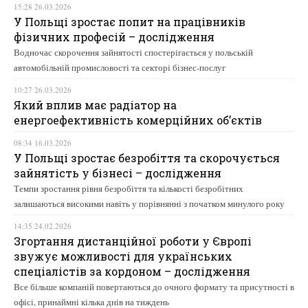
15:28 26.03.2026
У Польщі зростає попит на працівників
фізичних професій – дослідження
Водночас скорочення зайнятості спостерігається у польській
автомобільній промисловості та секторі бізнес-послуг
10:27 26.03.2026
Який вплив має радіатор на
енергоефективність комерційних об’єктів
08:34 16.03.2026
У Польщі зростає безробіття та скорочується
зайнятість у бізнесі – дослідження
Темпи зростання рівня безробіття та кількості безробітних
залишаються високими навіть у порівнянні з початком минулого року
14:35 24.02.2026
Згортання дистанційної роботи у Європі
звужує можливості для українських
спеціалістів за кордоном – дослідження
Все більше компаній повертаються до очного формату та присутності в
офісі, принаймні кілька днів на тиждень