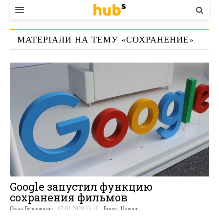
ВЛАДА
МАТЕРІАЛИ НА ТЕМУ «
СОХРАНЕНИЕ
»
ЕКОНОМІКА
БІЗНЕС
СТАРТЕР
КОНТАКТИ
Google запустил функцию
сохранения фильмов
Ольга Белошицкая
-
02.01.2020 13:10
-
Бізнес
,
Новини