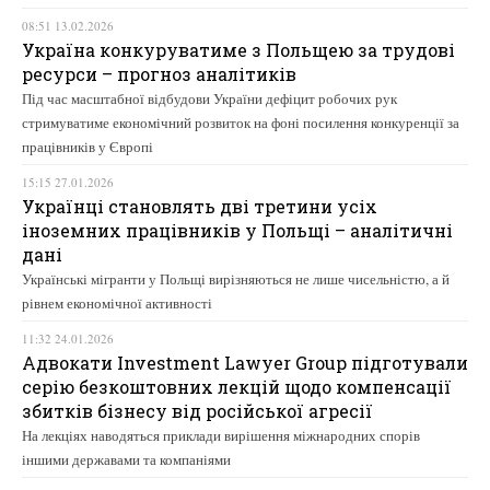
08:51 13.02.2026
Україна конкуруватиме з Польщею за трудові
ресурси – прогноз аналітиків
Під час масштабної відбудови України дефіцит робочих рук
стримуватиме економічний розвиток на фоні посилення конкуренції за
працівників у Європі
15:15 27.01.2026
Українці становлять дві третини усіх
іноземних працівників у Польщі – аналітичні
дані
Українські мігранти у Польщі вирізняються не лише чисельністю, а й
рівнем економічної активності
11:32 24.01.2026
Адвокати Investment Lawyer Group підготували
серію безкоштовних лекцій щодо компенсації
збитків бізнесу від російської агресії
На лекціях наводяться приклади вирішення міжнародних спорів
іншими державами та компаніями