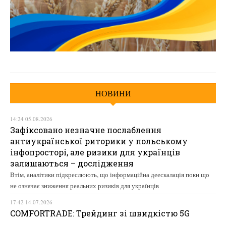
НОВИНИ
14:24 05.08.2026
Зафіксовано незначне послаблення
антиукраїнської риторики у польському
інфопросторі, але ризики для українців
залишаються – дослідження
Втім, аналітики підкреслюють, що інформаційна деескалація поки що
не означає зниження реальних ризиків для українців
17:42 14.07.2026
COMFORTRADE: Трейдинг зі швидкістю 5G