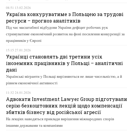
08:51 13.02.2026
Україна конкуруватиме з Польщею за трудові
ресурси – прогноз аналітиків
Під час масштабної відбудови України дефіцит робочих рук
стримуватиме економічний розвиток на фоні посилення конкуренції за
працівників у Європі
15:15 27.01.2026
Українці становлять дві третини усіх
іноземних працівників у Польщі – аналітичні
дані
Українські мігранти у Польщі вирізняються не лише чисельністю, а й
рівнем економічної активності
11:32 24.01.2026
Адвокати Investment Lawyer Group підготували
серію безкоштовних лекцій щодо компенсації
збитків бізнесу від російської агресії
На лекціях наводяться приклади вирішення міжнародних спорів
іншими державами та компаніями