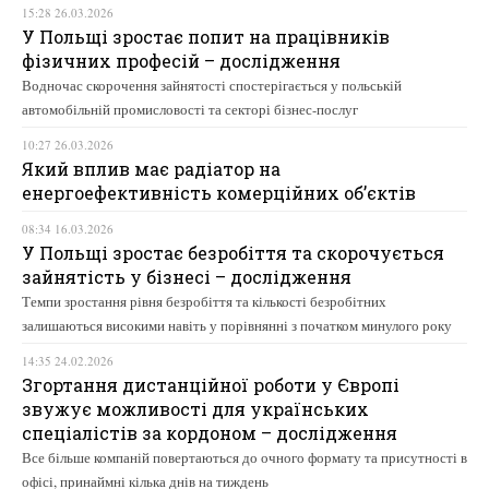
15:28 26.03.2026
У Польщі зростає попит на працівників
фізичних професій – дослідження
Водночас скорочення зайнятості спостерігається у польській
автомобільній промисловості та секторі бізнес-послуг
10:27 26.03.2026
Який вплив має радіатор на
енергоефективність комерційних об’єктів
08:34 16.03.2026
У Польщі зростає безробіття та скорочується
зайнятість у бізнесі – дослідження
Темпи зростання рівня безробіття та кількості безробітних
залишаються високими навіть у порівнянні з початком минулого року
14:35 24.02.2026
Згортання дистанційної роботи у Європі
звужує можливості для українських
спеціалістів за кордоном – дослідження
Все більше компаній повертаються до очного формату та присутності в
офісі, принаймні кілька днів на тиждень