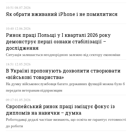
10:51 08.07.2026
Як обрати вживаний iPhone і не помилитися
10:40 12.06.2026
Ринок праці Польщі у І кварталі 2026 року
демонструє перші ознаки стабілізації –
дослідження
Ситуація залишається неоднорідною залежно від сектору економіки
18:51 12.05.2026
В Україні пропонують дозволити створювати
«військові товариства»
На думку військовослужбовця багато державних функцій можна було б
передати ветеранам-підприємцям
09:17 01.05.2026
Європейський ринок праці зміщує фокус із
дипломів на навички – думка
Роботодавці дедалі частіше визнають, що освіта не гарантує готовності
до роботи