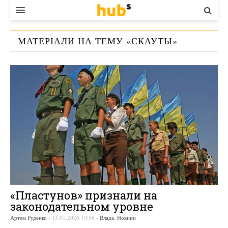
ВЛАДА
МАТЕРІАЛИ НА ТЕМУ «
СКАУТЫ
»
ЕКОНОМІКА
БІЗНЕС
СТАРТЕР
КОНТАКТИ
«Пластунов» признали на
законодательном уровне
Артем Руденко
-
13.01.2020 19:56
-
Влада
,
Новини