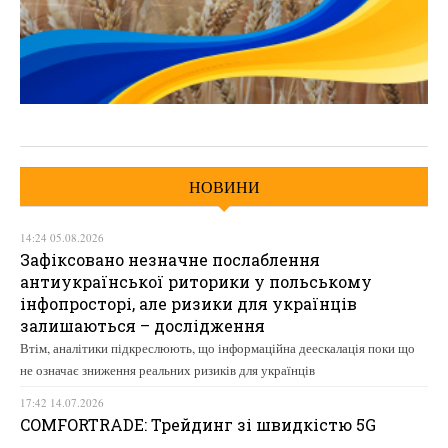
НОВИНИ
14:24 05.08.2026
Зафіксовано незначне послаблення
антиукраїнської риторики у польському
інфопросторі, але ризики для українців
залишаються – дослідження
Втім, аналітики підкреслюють, що інформаційна деескалація поки що
не означає зниження реальних ризиків для українців
17:42 14.07.2026
COMFORTRADE: Трейдинг зі швидкістю 5G