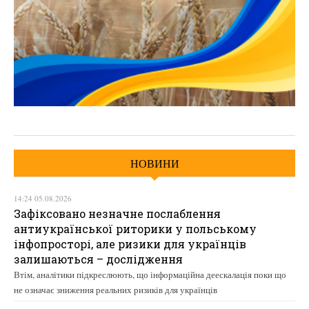
НОВИНИ
14:24 05.08.2026
Зафіксовано незначне послаблення
антиукраїнської риторики у польському
інфопросторі, але ризики для українців
залишаються – дослідження
Втім, аналітики підкреслюють, що інформаційна деескалація поки що
не означає зниження реальних ризиків для українців