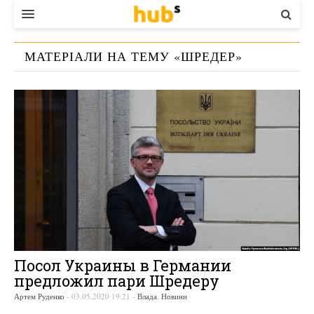
ВЛАДА
МАТЕРІАЛИ НА ТЕМУ «
ШРЕДЕР
»
ЕКОНОМІКА
БІЗНЕС
СТАРТЕР
КОНТАКТИ
Посол Украины в Германии
предложил пари Шредеру
Артем Руденко
-
03.05.2020 19:21
-
Влада
,
Новини