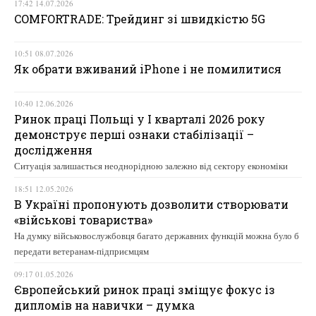
17:42 14.07.2026
COMFORTRADE: Трейдинг зі швидкістю 5G
10:51 08.07.2026
Як обрати вживаний iPhone і не помилитися
10:40 12.06.2026
Ринок праці Польщі у І кварталі 2026 року
демонструє перші ознаки стабілізації –
дослідження
Ситуація залишається неоднорідною залежно від сектору економіки
18:51 12.05.2026
В Україні пропонують дозволити створювати
«військові товариства»
На думку військовослужбовця багато державних функцій можна було б
передати ветеранам-підприємцям
09:17 01.05.2026
Європейський ринок праці зміщує фокус із
дипломів на навички – думка