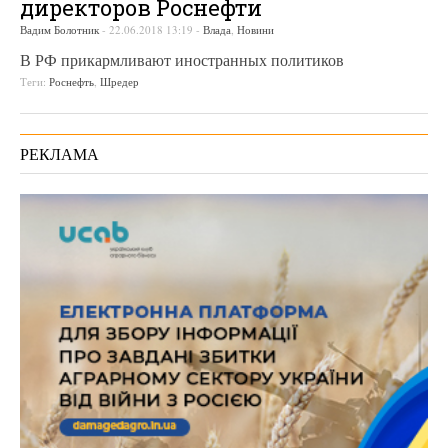
директоров Роснефти
Вадим Болотник
-
22.06.2018 13:19
-
Влада
,
Новини
В РФ прикармливают иностранных политиков
Теги:
Роснефть
,
Шредер
РЕКЛАМА