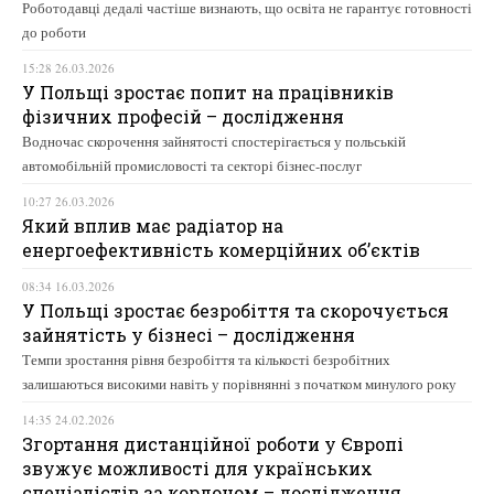
Роботодавці дедалі частіше визнають, що освіта не гарантує готовності
до роботи
15:28 26.03.2026
У Польщі зростає попит на працівників
фізичних професій – дослідження
Водночас скорочення зайнятості спостерігається у польській
автомобільній промисловості та секторі бізнес-послуг
10:27 26.03.2026
Який вплив має радіатор на
енергоефективність комерційних об’єктів
08:34 16.03.2026
У Польщі зростає безробіття та скорочується
зайнятість у бізнесі – дослідження
Темпи зростання рівня безробіття та кількості безробітних
залишаються високими навіть у порівнянні з початком минулого року
14:35 24.02.2026
Згортання дистанційної роботи у Європі
звужує можливості для українських
спеціалістів за кордоном – дослідження