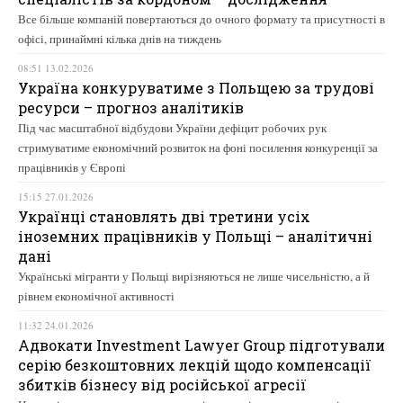
Все більше компаній повертаються до очного формату та присутності в
офісі, принаймні кілька днів на тиждень
08:51 13.02.2026
Україна конкуруватиме з Польщею за трудові
ресурси – прогноз аналітиків
Під час масштабної відбудови України дефіцит робочих рук
стримуватиме економічний розвиток на фоні посилення конкуренції за
працівників у Європі
15:15 27.01.2026
Українці становлять дві третини усіх
іноземних працівників у Польщі – аналітичні
дані
Українські мігранти у Польщі вирізняються не лише чисельністю, а й
рівнем економічної активності
11:32 24.01.2026
Адвокати Investment Lawyer Group підготували
серію безкоштовних лекцій щодо компенсації
збитків бізнесу від російської агресії