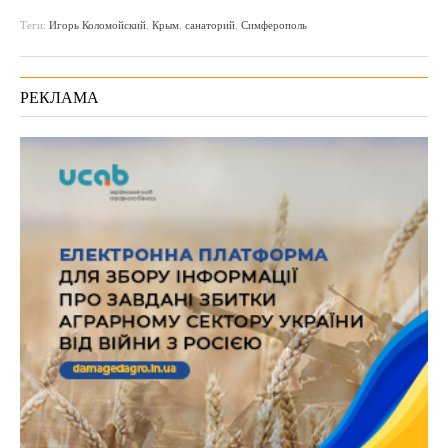
Теги:
Игорь Коломойский
,
Крым
,
санаторий
,
Симферополь
РЕКЛАМА