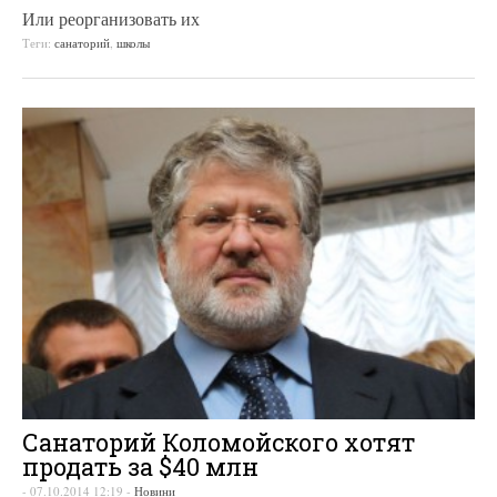
Или реорганизовать их
Теги:
санаторий
,
школы
Санаторий Коломойского хотят
продать за $40 млн
-
07.10.2014 12:19
-
Новини