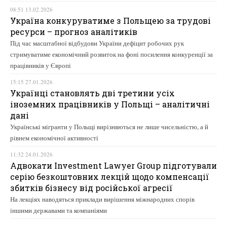
08:51 13.02.2026
Україна конкуруватиме з Польщею за трудові
ресурси – прогноз аналітиків
Під час масштабної відбудови України дефіцит робочих рук
стримуватиме економічний розвиток на фоні посилення конкуренції за
працівників у Європі
15:15 27.01.2026
Українці становлять дві третини усіх
іноземних працівників у Польщі – аналітичні
дані
Українські мігранти у Польщі вирізняються не лише чисельністю, а й
рівнем економічної активності
11:32 24.01.2026
Адвокати Investment Lawyer Group підготували
серію безкоштовних лекцій щодо компенсації
збитків бізнесу від російської агресії
На лекціях наводяться приклади вирішення міжнародних спорів
іншими державами та компаніями