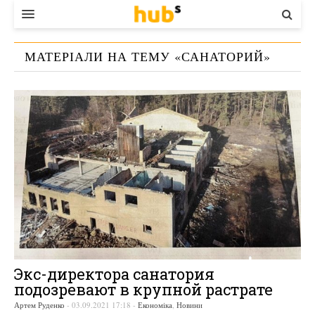
ВЛАДА
МАТЕРІАЛИ НА ТЕМУ «
САНАТОРИЙ
»
ЕКОНОМІКА
БІЗНЕС
СТАРТЕР
КОНТАКТИ
Экс-директора санатория
подозревают в крупной растрате
Артем Руденко
-
03.09.2021 17:18
-
Економіка
,
Новини