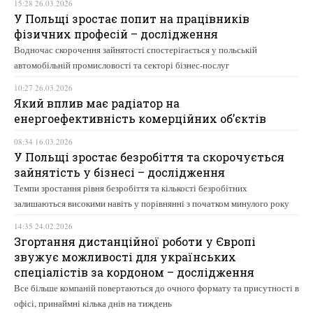
15:28 26.03.2026
У Польщі зростає попит на працівників
фізичних професій – дослідження
Водночас скорочення зайнятості спостерігається у польській
автомобільній промисловості та секторі бізнес-послуг
10:27 26.03.2026
Який вплив має радіатор на
енергоефективність комерційних об’єктів
08:34 16.03.2026
У Польщі зростає безробіття та скорочується
зайнятість у бізнесі – дослідження
Темпи зростання рівня безробіття та кількості безробітних
залишаються високими навіть у порівнянні з початком минулого року
14:35 24.02.2026
Згортання дистанційної роботи у Європі
звужує можливості для українських
спеціалістів за кордоном – дослідження
Все більше компаній повертаються до очного формату та присутності в
офісі, принаймні кілька днів на тиждень