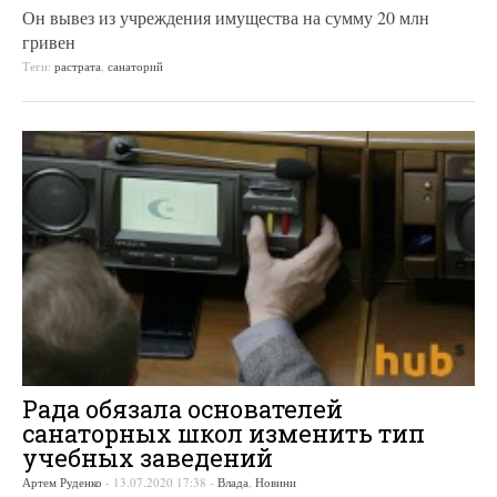
Он вывез из учреждения имущества на сумму 20 млн
гривен
Теги:
растрата
,
санаторий
Рада обязала основателей
санаторных школ изменить тип
учебных заведений
Артем Руденко
-
13.07.2020 17:38
-
Влада
,
Новини