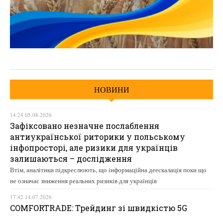
НОВИНИ
14:24 05.08.2026
Зафіксовано незначне послаблення
антиукраїнської риторики у польському
інфопросторі, але ризики для українців
залишаються – дослідження
Втім, аналітики підкреслюють, що інформаційна деескалація поки що
не означає зниження реальних ризиків для українців
17:42 14.07.2026
COMFORTRADE: Трейдинг зі швидкістю 5G