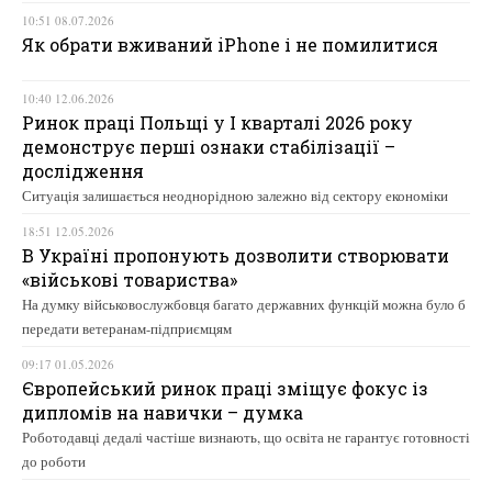
10:51 08.07.2026
Як обрати вживаний iPhone і не помилитися
10:40 12.06.2026
Ринок праці Польщі у І кварталі 2026 року
демонструє перші ознаки стабілізації –
дослідження
Ситуація залишається неоднорідною залежно від сектору економіки
18:51 12.05.2026
В Україні пропонують дозволити створювати
«військові товариства»
На думку військовослужбовця багато державних функцій можна було б
передати ветеранам-підприємцям
09:17 01.05.2026
Європейський ринок праці зміщує фокус із
дипломів на навички – думка
Роботодавці дедалі частіше визнають, що освіта не гарантує готовності
до роботи