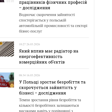
працівників фізичних професій
– дослідження
Водночас скорочення зайнятості
спостерігається у польській
автомобільній промисловості та секторі
бізнес-послуг
10:27 26.03.2026
Який вплив має радіатор на
енергоефективність
комерційних об’єктів
08:34 16.03.2026
У Польщі зростає безробіття та
скорочується зайнятість у
бізнесі – дослідження
Темпи зростання рівня безробіття та
кількості безробітних залишаються
високими навіть у порівнянні з