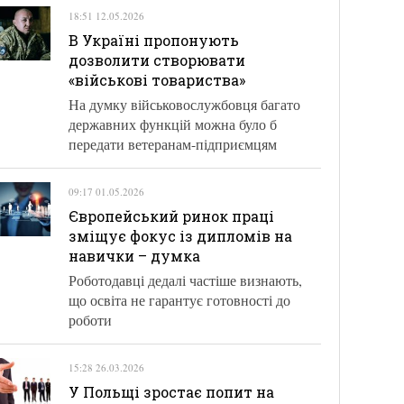
18:51 12.05.2026
В Україні пропонують
дозволити створювати
«військові товариства»
На думку військовослужбовця багато
державних функцій можна було б
передати ветеранам-підприємцям
09:17 01.05.2026
Європейський ринок праці
зміщує фокус із дипломів на
навички – думка
Роботодавці дедалі частіше визнають,
що освіта не гарантує готовності до
роботи
15:28 26.03.2026
У Польщі зростає попит на