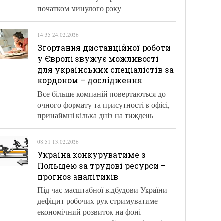
початком минулого року
14:35 24.02.2026
Згортання дистанційної роботи
у Європі звужує можливості
для українських спеціалістів за
кордоном – дослідження
Все більше компаній повертаються до
очного формату та присутності в офісі,
принаймні кілька днів на тиждень
08:51 13.02.2026
Україна конкуруватиме з
Польщею за трудові ресурси –
прогноз аналітиків
Під час масштабної відбудови України
дефіцит робочих рук стримуватиме
економічний розвиток на фоні