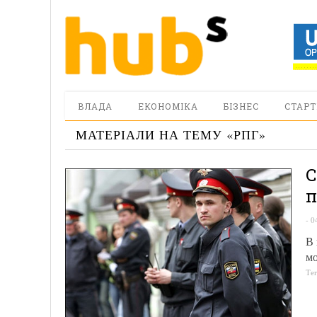
ВЛАДА
ЕКОНОМІКА
БІЗНЕС
СТАРТ
МАТЕРІАЛИ НА ТЕМУ «
РПГ
»
С
п
-
0
В 
м
Те