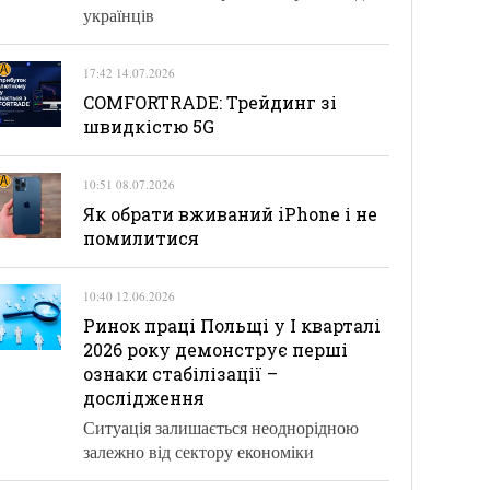
українців
17:42 14.07.2026
COMFORTRADE: Трейдинг зі
швидкістю 5G
10:51 08.07.2026
Як обрати вживаний iPhone і не
помилитися
10:40 12.06.2026
Ринок праці Польщі у І кварталі
2026 року демонструє перші
ознаки стабілізації –
дослідження
Ситуація залишається неоднорідною
залежно від сектору економіки