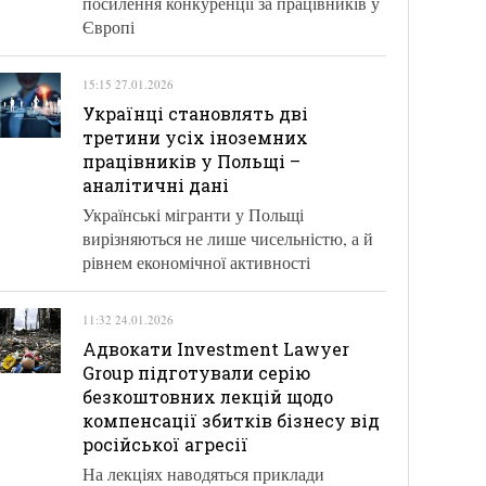
посилення конкуренції за працівників у
Європі
15:15 27.01.2026
Українці становлять дві
третини усіх іноземних
працівників у Польщі –
аналітичні дані
Українські мігранти у Польщі
вирізняються не лише чисельністю, а й
рівнем економічної активності
11:32 24.01.2026
Адвокати Investment Lawyer
Group підготували серію
безкоштовних лекцій щодо
компенсації збитків бізнесу від
російської агресії
На лекціях наводяться приклади