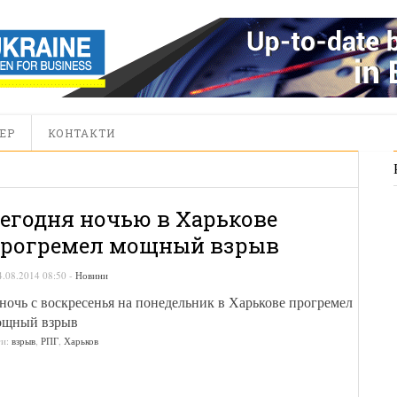
ЕР
КОНТАКТИ
егодня ночью в Харькове
рогремел мощный взрыв
4.08.2014 08:50
-
Новини
ночь с воскресенья на понедельник в Харькове прогремел
ощный взрыв
ги:
взрыв
,
РПГ
,
Харьков