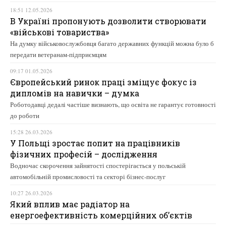
18:51 12.05.2026
В Україні пропонують дозволити створювати
«військові товариства»
На думку військовослужбовця багато державних функцій можна було б
передати ветеранам-підприємцям
09:17 01.05.2026
Європейський ринок праці зміщує фокус із
дипломів на навички – думка
Роботодавці дедалі частіше визнають, що освіта не гарантує готовності
до роботи
15:28 26.03.2026
У Польщі зростає попит на працівників
фізичних професій – дослідження
Водночас скорочення зайнятості спостерігається у польській
автомобільній промисловості та секторі бізнес-послуг
10:27 26.03.2026
Який вплив має радіатор на
енергоефективність комерційних об’єктів