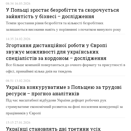
08:34 16.03.2026
У Польщі зростає безробіття та скорочується
зайнятість у бізнесі – дослідження
Темпи зростання рівня безробіття та кількості безробітних
залишаються високими навіть у порівнянні з початком минулого року
14:35 24.02.2026
Згортання дистанційної роботи у Європі
звужує можливості для українських
спеціалістів за кордоном – дослідження
Все більше компаній повертаються до очного формату та присутності в
офісі, принаймні кілька днів на тиждень
08:51 13.02.2026
Україна конкуруватиме з Польщею за трудові
ресурси – прогноз аналітиків
Під час масштабної відбудови України дефіцит робочих рук
стримуватиме економічний розвиток на фоні посилення конкуренції за
працівників у Європі
15:15 27.01.2026
Українці становлять дві третини усіх