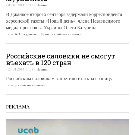
-
02.10.2014 17:15
-
Новини
В Джанкое второго сентября задержали корреспондента
херсонской газеты «Новый день», члена Независимого
медиа-профсоюза Украины Олега Батурина
Теги:
АТО
,
журналист
,
Крым
,
российские силовики
Российские силовики не смогут
въехать в 120 стран
-
23.04.2014 11:58
-
Новини
Российским силовикам запретили ехать за границу.
Теги:
российские силовики
РЕКЛАМА