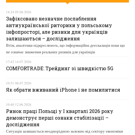
14:24 05.08.2026
Зафіксовано незначне послаблення
антиукраїнської риторики у польському
інфопросторі, але ризики для українців
залишаються – дослідження
Втім, аналітики підкреслюють, що інформаційна деескалація поки що
не означає зниження реальних ризиків для українців
17:42 14.07.2026
COMFORTRADE: Трейдинг зі швидкістю 5G
10:51 08.07.2026
Як обрати вживаний iPhone і не помилитися
10:40 12.06.2026
Ринок праці Польщі у І кварталі 2026 року
демонструє перші ознаки стабілізації –
дослідження
Ситуація залишається неоднорідною залежно від сектору економіки