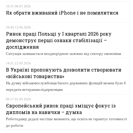
10:51 08.07.2026
Як обрати вживаний iPhone і не помилитися
10:40 12.06.2026
Ринок праці Польщі у І кварталі 2026 року
демонструє перші ознаки стабілізації –
дослідження
Ситуація залишається неоднорідною залежно від сектору економіки
18:51 12.05.2026
В Україні пропонують дозволити створювати
«військові товариства»
На думку військовослужбовця багато державних функцій можна було б
передати ветеранам-підприємцям
09:17 01.05.2026
Європейський ринок праці зміщує фокус із
дипломів на навички – думка
Роботодавці дедалі частіше визнають, що освіта не гарантує готовності
до роботи