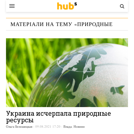
ВЛАДА
МАТЕРІАЛИ НА ТЕМУ «
ПРИРОДНЫЕ
ЕКОНОМІКА
РЕСУРСЫ
»
БІЗНЕС
СТАРТЕР
КОНТАКТИ
Украина исчерпала природные
ресурсы
Ольга Белошицкая
-
09.08.2021 17:20
-
Влада
,
Новини