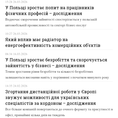
15:28 26.03.2026
У Польщі зростає попит на працівників
фізичних професій – дослідження
Водночас скорочення зайнятості спостерігається у польській
автомобільній промисловості та секторі бізнес-послуг
10:27 26.03.2026
Який вплив має радіатор на
енергоефективність комерційних об’єктів
08:34 16.03.2026
У Польщі зростає безробіття та скорочується
зайнятість у бізнесі – дослідження
Темпи зростання рівня безробіття та кількості безробітних
залишаються високими навіть у порівнянні з початком минулого року
14:35 24.02.2026
Згортання дистанційної роботи у Європі
звужує можливості для українських
спеціалістів за кордоном – дослідження
Все більше компаній повертаються до очного формату та присутності в
офісі, принаймні кілька днів на тиждень