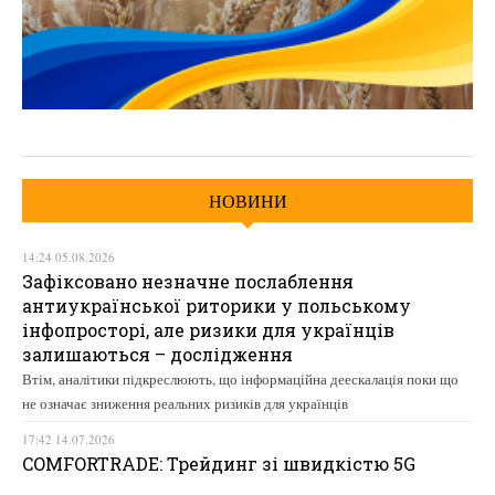
НОВИНИ
14:24 05.08.2026
Зафіксовано незначне послаблення
антиукраїнської риторики у польському
інфопросторі, але ризики для українців
залишаються – дослідження
Втім, аналітики підкреслюють, що інформаційна деескалація поки що
не означає зниження реальних ризиків для українців
17:42 14.07.2026
COMFORTRADE: Трейдинг зі швидкістю 5G