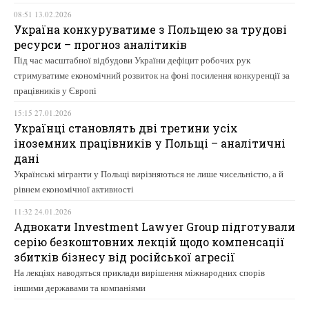
08:51 13.02.2026
Україна конкуруватиме з Польщею за трудові
ресурси – прогноз аналітиків
Під час масштабної відбудови України дефіцит робочих рук
стримуватиме економічний розвиток на фоні посилення конкуренції за
працівників у Європі
15:15 27.01.2026
Українці становлять дві третини усіх
іноземних працівників у Польщі – аналітичні
дані
Українські мігранти у Польщі вирізняються не лише чисельністю, а й
рівнем економічної активності
11:32 24.01.2026
Адвокати Investment Lawyer Group підготували
серію безкоштовних лекцій щодо компенсації
збитків бізнесу від російської агресії
На лекціях наводяться приклади вирішення міжнародних спорів
іншими державами та компаніями