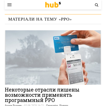
ВЛАДА
МАТЕРІАЛИ НА ТЕМУ «
PPO
»
ЕКОНОМІКА
БІЗНЕС
СТАРТЕР
КОНТАКТИ
Некоторые отрасли лишены
возможности применять
программный РРО
Артем Руденко
-
03.08.2020 16:21
-
Економіка
,
Новини