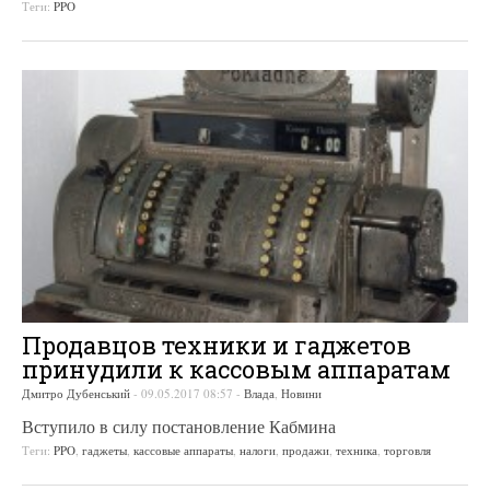
Теги:
PPO
Продавцов техники и гаджетов
принудили к кассовым аппаратам
Дмитро Дубенський
-
09.05.2017 08:57
-
Влада
,
Новини
Вступило в силу постановление Кабмина
Теги:
PPO
,
гаджеты
,
кассовые аппараты
,
налоги
,
продажи
,
техника
,
торговля