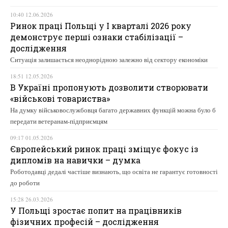
10:40 12.06.2026
Ринок праці Польщі у І кварталі 2026 року
демонструє перші ознаки стабілізації –
дослідження
Ситуація залишається неоднорідною залежно від сектору економіки
18:51 12.05.2026
В Україні пропонують дозволити створювати
«військові товариства»
На думку військовослужбовця багато державних функцій можна було б
передати ветеранам-підприємцям
09:17 01.05.2026
Європейський ринок праці зміщує фокус із
дипломів на навички – думка
Роботодавці дедалі частіше визнають, що освіта не гарантує готовності
до роботи
15:28 26.03.2026
У Польщі зростає попит на працівників
фізичних професій – дослідження