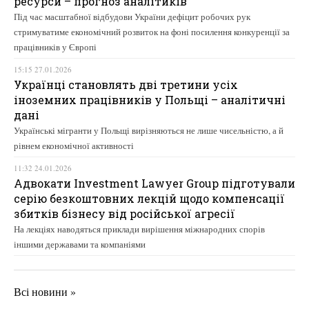
ресурси – прогноз аналітиків
Під час масштабної відбудови України дефіцит робочих рук
стримуватиме економічний розвиток на фоні посилення конкуренції за
працівників у Європі
15:15 27.01.2026
Українці становлять дві третини усіх
іноземних працівників у Польщі – аналітичні
дані
Українські мігранти у Польщі вирізняються не лише чисельністю, а й
рівнем економічної активності
11:32 24.01.2026
Адвокати Investment Lawyer Group підготували
серію безкоштовних лекцій щодо компенсації
збитків бізнесу від російської агресії
На лекціях наводяться приклади вирішення міжнародних спорів
іншими державами та компаніями
Всі новини »