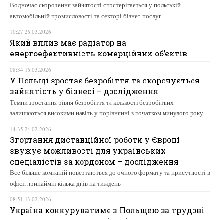
Водночас скорочення зайнятості спостерігається у польській
автомобільній промисловості та секторі бізнес-послуг
10:27 26.03.2026
Який вплив має радіатор на
енергоефективність комерційних об’єктів
08:34 16.03.2026
У Польщі зростає безробіття та скорочується
зайнятість у бізнесі – дослідження
Темпи зростання рівня безробіття та кількості безробітних
залишаються високими навіть у порівнянні з початком минулого року
14:35 24.02.2026
Згортання дистанційної роботи у Європі
звужує можливості для українських
спеціалістів за кордоном – дослідження
Все більше компаній повертаються до очного формату та присутності в
офісі, принаймні кілька днів на тиждень
08:51 13.02.2026
Україна конкуруватиме з Польщею за трудові