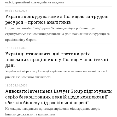
офісі, принаймні кілька днів на тиждень
08:51 13.02.2026
Україна конкуруватиме з Польщею за трудові
ресурси – прогноз аналітиків
Під час масштабної відбудови України дефіцит робочих рук
стримуватиме економічний розвиток на фоні посилення конкуренції за
працівників у Європі
15:15 27.01.2026
Українці становлять дві третини усіх
іноземних працівників у Польщі – аналітичні
дані
Українські мігранти у Польщі вирізняються не лише чисельністю, а й
рівнем економічної активності
11:32 24.01.2026
Адвокати Investment Lawyer Group підготували
серію безкоштовних лекцій щодо компенсації
збитків бізнесу від російської агресії
На лекціях наводяться приклади вирішення міжнародних спорів
іншими державами та компаніями