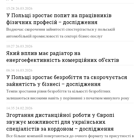
15:28 26.03.2026
У Польщі зростає попит на працівників
фізичних професій – дослідження
Водночас скорочення зайнятості спостерігається у польській
автомобільній промисловості та секторі бізнес-послуг
10:27 26.03.2026
Який вплив має радіатор на
енергоефективність комерційних об’єктів
08:34 16.03.2026
У Польщі зростає безробіття та скорочується
зайнятість у бізнесі – дослідження
Темпи зростання рівня безробіття та кількості безробітних
залишаються високими навіть у порівнянні з початком минулого року
14:35 24.02.2026
Згортання дистанційної роботи у Європі
звужує можливості для українських
спеціалістів за кордоном – дослідження
Все більше компаній повертаються до очного формату та присутності в