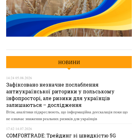
НОВИНИ
14:24 05.08.2026
Зафіксовано незначне послаблення
антиукраїнської риторики у польському
інфопросторі, але ризики для українців
залишаються – дослідження
Втім, аналітики підкреслюють, що інформаційна деескалація поки що
не означає зниження реальних ризиків для українців
17:42 14.07.2026
COMFORTRADE: Трейдинг зі швидкістю 5G