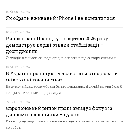
10:51 08.07.2026
Як обрати вживаний iPhone і не помилитися
10:40 12.06.2026
Ринок праці Польщі у І кварталі 2026 року
демонструє перші ознаки стабілізації –
дослідження
Ситуація залишається неоднорідною залежно від сектору економіки
18:51 12.05.2026
В Україні пропонують дозволити створювати
«військові товариства»
На думку військовослужбовця багато державних функцій можна було б
передати ветеранам-підприємцям
09:17 01.05.2026
Європейський ринок праці зміщує фокус із
дипломів на навички – думка
Роботодавці дедалі частіше визнають, що освіта не гарантує готовності
до роботи