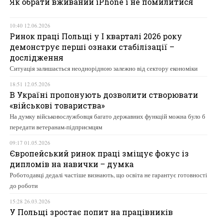
Як обрати вживаний iPhone і не помилитися
10:40 12.06.2026
Ринок праці Польщі у І кварталі 2026 року
демонструє перші ознаки стабілізації –
дослідження
Ситуація залишається неоднорідною залежно від сектору економіки
18:51 12.05.2026
В Україні пропонують дозволити створювати
«військові товариства»
На думку військовослужбовця багато державних функцій можна було б
передати ветеранам-підприємцям
09:17 01.05.2026
Європейський ринок праці зміщує фокус із
дипломів на навички – думка
Роботодавці дедалі частіше визнають, що освіта не гарантує готовності
до роботи
15:28 26.03.2026
У Польщі зростає попит на працівників