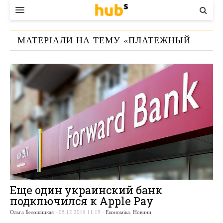
ВЛАДА
МАТЕРІАЛИ НА ТЕМУ «
ПЛАТЕЖНЫЙ
ЕКОНОМІКА
СЕРВИС
»
БІЗНЕС
СТАРТЕР
КОНТАКТИ
Еще один украинский банк
подключился к Apple Pay
Ольга Белошицкая
-
05.12.2019 11:15
-
Економіка
,
Новини