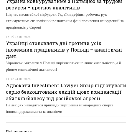
Україна конкуруватиме з Польщею за трудові
ресурси – прогноз аналітиків
Під час масштабної відбудови України дефіцит робочих рук
стримуватиме економічний розвиток на фоні посилення конкуренції за
працівників у Європі
15:15 27.01.2026
Українці становлять дві третини усіх
іноземних працівників у Польщі – аналітичні
дані
Українські мігранти у Польщі вирізняються не лише чисельністю, а й
рівнем економічної активності
11:32 24.01.2026
Адвокати Investment Lawyer Group підготували
серію безкоштовних лекцій щодо компенсації
збитків бізнесу від російської агресії
На лекціях наводяться приклади вирішення міжнародних спорів
іншими державами та компаніями
Всі новини »