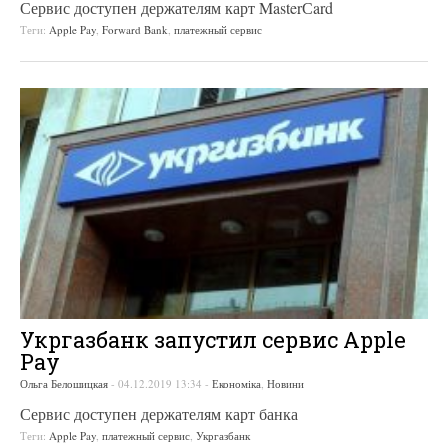
Сервис доступен держателям карт MasterСard
Теги:
Apple Pay
,
Forward Bank
,
платежный сервис
Укргазбанк запустил сервис Apple
Pay
Ольга Белошицкая
-
04.12.2019 13:34
-
Економіка
,
Новини
Сервис доступен держателям карт банка
Теги:
Apple Pay
,
платежный сервис
,
Укргазбанк