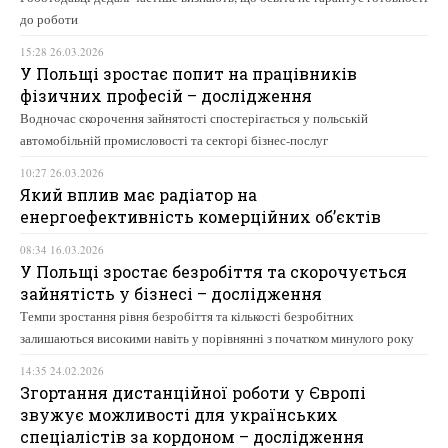
до роботи
15:28 26.03.2026
У Польщі зростає попит на працівників
фізичних професій – дослідження
Водночас скорочення зайнятості спостерігається у польській
автомобільній промисловості та секторі бізнес-послуг
10:27 26.03.2026
Який вплив має радіатор на
енергоефективність комерційних об’єктів
08:34 16.03.2026
У Польщі зростає безробіття та скорочується
зайнятість у бізнесі – дослідження
Темпи зростання рівня безробіття та кількості безробітних
залишаються високими навіть у порівнянні з початком минулого року
14:35 24.02.2026
Згортання дистанційної роботи у Європі
звужує можливості для українських
спеціалістів за кордоном – дослідження