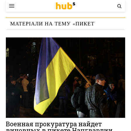
ВЛАДА
МАТЕРІАЛИ НА ТЕМУ «
ПИКЕТ
ЕКОНОМІКА
НАЦГВАРДИИ
»
БІЗНЕС
СТАРТЕР
КОНТАКТИ
Военная прокуратура найдет
виновных в пикете Нацгвардии