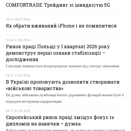
COMFORTRADE: Трейдинг зі швидкістю 5G
10:51 08.07.2026
Як обрати вживаний iPhone і не помилитися
10:40 12.06.2026
Ринок праці Польщі у І кварталі 2026 року
демонструє перші ознаки стабілізації –
дослідження
Ситуація залишається неоднорідною залежно від сектору економіки
18:51 12.05.2026
В Україні пропонують дозволити створювати
«військові товариства»
На думку військовослужбовця багато державних функцій можна було б
передати ветеранам-підприємцям
09:17 01.05.2026
Європейський ринок праці зміщує фокус із
дипломів на навички – думка
Роботодавці дедалі частіше визнають, що освіта не гарантує готовності