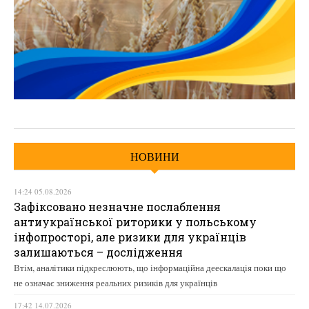
НОВИНИ
14:24 05.08.2026
Зафіксовано незначне послаблення
антиукраїнської риторики у польському
інфопросторі, але ризики для українців
залишаються – дослідження
Втім, аналітики підкреслюють, що інформаційна деескалація поки що
не означає зниження реальних ризиків для українців
17:42 14.07.2026