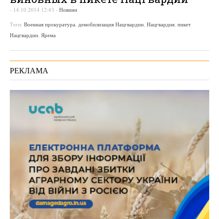
-
14.10.2014 12:43
-
Новини
Теги:
Военная прокуратура
,
демобилизация Нацгвардии
,
Нацгвардия
,
пикет
Нацгвардии
,
Ярема
РЕКЛАМА