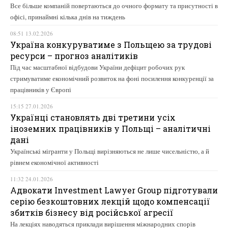
Все більше компаній повертаються до очного формату та присутності в
офісі, принаймні кілька днів на тиждень
08:51 13.02.2026
Україна конкуруватиме з Польщею за трудові
ресурси – прогноз аналітиків
Під час масштабної відбудови України дефіцит робочих рук
стримуватиме економічний розвиток на фоні посилення конкуренції за
працівників у Європі
15:15 27.01.2026
Українці становлять дві третини усіх
іноземних працівників у Польщі – аналітичні
дані
Українські мігранти у Польщі вирізняються не лише чисельністю, а й
рівнем економічної активності
11:32 24.01.2026
Адвокати Investment Lawyer Group підготували
серію безкоштовних лекцій щодо компенсації
збитків бізнесу від російської агресії
На лекціях наводяться приклади вирішення міжнародних спорів