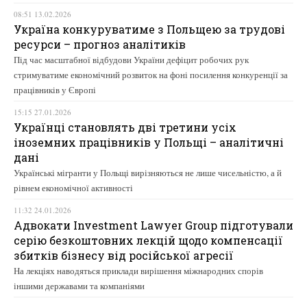
08:51 13.02.2026
Україна конкуруватиме з Польщею за трудові
ресурси – прогноз аналітиків
Під час масштабної відбудови України дефіцит робочих рук
стримуватиме економічний розвиток на фоні посилення конкуренції за
працівників у Європі
15:15 27.01.2026
Українці становлять дві третини усіх
іноземних працівників у Польщі – аналітичні
дані
Українські мігранти у Польщі вирізняються не лише чисельністю, а й
рівнем економічної активності
11:32 24.01.2026
Адвокати Investment Lawyer Group підготували
серію безкоштовних лекцій щодо компенсації
збитків бізнесу від російської агресії
На лекціях наводяться приклади вирішення міжнародних спорів
іншими державами та компаніями