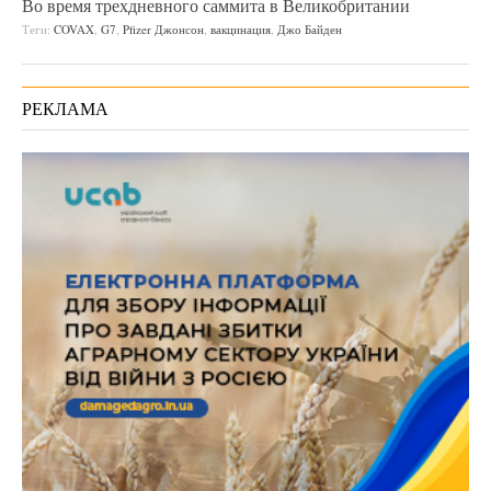
Во время трехдневного саммита в Великобритании
Теги:
COVAX
,
G7
,
Pfizer Джонсон
,
вакцинация
,
Джо Байден
РЕКЛАМА