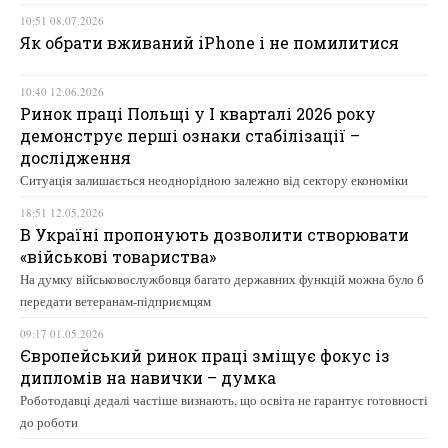
10:51 08.07.2026
Як обрати вживаний iPhone і не помилитися
10:40 12.06.2026
Ринок праці Польщі у І кварталі 2026 року
демонструє перші ознаки стабілізації –
дослідження
Ситуація залишається неоднорідною залежно від сектору економіки
18:51 12.05.2026
В Україні пропонують дозволити створювати
«військові товариства»
На думку військовослужбовця багато державних функцій можна було б
передати ветеранам-підприємцям
09:17 01.05.2026
Європейський ринок праці зміщує фокус із
дипломів на навички – думка
Роботодавці дедалі частіше визнають, що освіта не гарантує готовності
до роботи