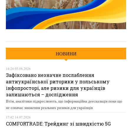
НОВИНИ
14:24 05.08.2026
Зафіксовано незначне послаблення
антиукраїнської риторики у польському
інфопросторі, але ризики для українців
залишаються – дослідження
Втім, аналітики підкреслюють, що інформаційна деескалація поки що
не означає зниження реальних ризиків для українців
17:42 14.07.2026
COMFORTRADE: Трейдинг зі швидкістю 5G