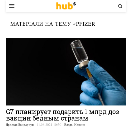
ВЛАДА
МАТЕРІАЛИ НА ТЕМУ «
PFIZER
ЕКОНОМІКА
ДЖОНСОН
»
БІЗНЕС
СТАРТЕР
КОНТАКТИ
G7 планирует подарить 1 млрд доз
вакцин бедным странам
Ярослав Бондарчук
-
11.06.2021 10:50
-
Влада
,
Новини