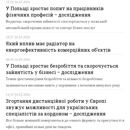
15:28 26.03.2026
У Польщі зростає попит на працівників
фізичних професій – дослідження
Водночас скорочення зайнятості спостерігається у польській
автомобільній промисловості та секторі бізнес-послуг
10:27 26.03.2026
Який вплив має радіатор на
енергоефективність комерційних об’єктів
08:34 16.03.2026
У Польщі зростає безробіття та скорочується
зайнятість у бізнесі – дослідження
Темпи зростання рівня безробіття та кількості безробітних
залишаються високими навіть у порівнянні з початком минулого року
14:35 24.02.2026
Згортання дистанційної роботи у Європі
звужує можливості для українських
спеціалістів за кордоном – дослідження
Все більше компаній повертаються до очного формату та присутності в
офісі, принаймні кілька днів на тиждень