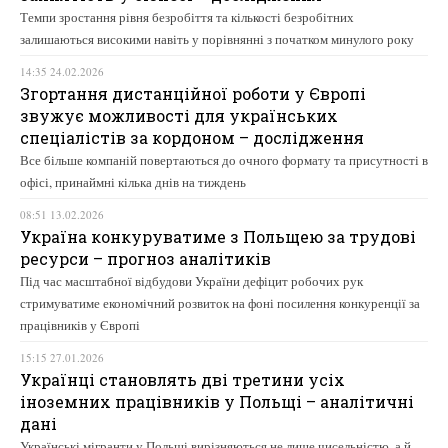
Темпи зростання рівня безробіття та кількості безробітних
залишаються високими навіть у порівнянні з початком минулого року
14:35 24.02.2026
Згортання дистанційної роботи у Європі
звужує можливості для українських
спеціалістів за кордоном – дослідження
Все більше компаній повертаються до очного формату та присутності в
офісі, принаймні кілька днів на тиждень
08:51 13.02.2026
Україна конкуруватиме з Польщею за трудові
ресурси – прогноз аналітиків
Під час масштабної відбудови України дефіцит робочих рук
стримуватиме економічний розвиток на фоні посилення конкуренції за
працівників у Європі
15:15 27.01.2026
Українці становлять дві третини усіх
іноземних працівників у Польщі – аналітичні
дані
Українські мігранти у Польщі вирізняються не лише чисельністю, а й