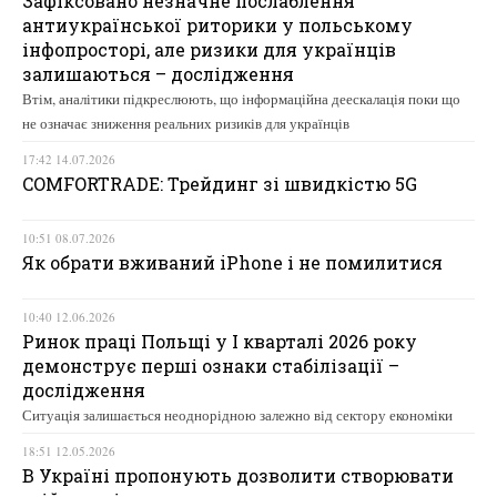
Зафіксовано незначне послаблення
антиукраїнської риторики у польському
інфопросторі, але ризики для українців
залишаються – дослідження
Втім, аналітики підкреслюють, що інформаційна деескалація поки що
не означає зниження реальних ризиків для українців
17:42 14.07.2026
COMFORTRADE: Трейдинг зі швидкістю 5G
10:51 08.07.2026
Як обрати вживаний iPhone і не помилитися
10:40 12.06.2026
Ринок праці Польщі у І кварталі 2026 року
демонструє перші ознаки стабілізації –
дослідження
Ситуація залишається неоднорідною залежно від сектору економіки
18:51 12.05.2026
В Україні пропонують дозволити створювати