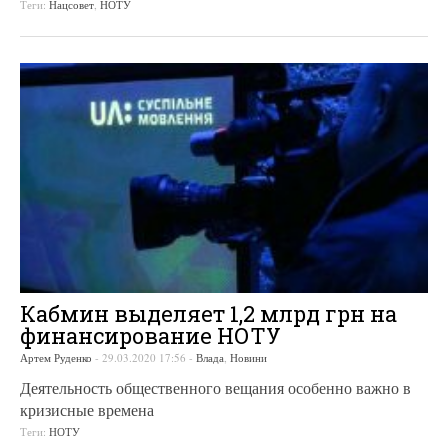
Теги:
Нацсовет
,
НОТУ
Кабмин выделяет 1,2 млрд грн на
финансирование НОТУ
Артем Руденко
-
29.03.2020 17:56
-
Влада
,
Новини
Деятельность общественного вещания особенно важно в
кризисные времена
Теги:
НОТУ