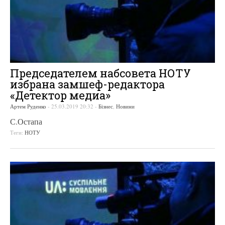
Председателем набсовета НОТУ
избрана замшеф-редактора
«Детектор медиа»
Артем Руденко
-
25.03.2019 20:32
-
Бізнес
,
Новини
С.Остапа
Теги:
НОТУ