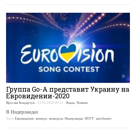
Группа Go-A представит Украину на
Евровидении-2020
Ярослав Бондарчук
-
23.02.2020 09:14
-
Влада
,
Новини
В Нидерландах
Теги:
Евровидение
,
конкурс
,
конкурсы
,
Нидерланды
,
НОТУ
,
шоубизнес