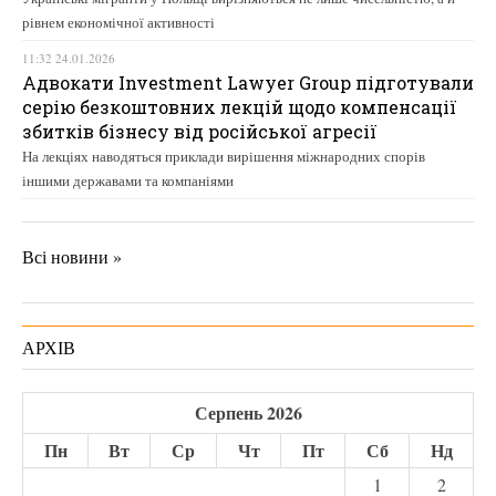
рівнем економічної активності
11:32 24.01.2026
Адвокати Investment Lawyer Group підготували
серію безкоштовних лекцій щодо компенсації
збитків бізнесу від російської агресії
На лекціях наводяться приклади вирішення міжнародних спорів
іншими державами та компаніями
Всі новини »
АРХІВ
Серпень 2026
Пн
Вт
Ср
Чт
Пт
Сб
Нд
1
2