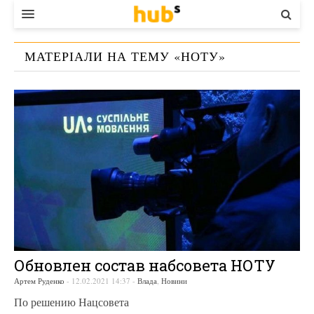
ВЛАДА
МАТЕРІАЛИ НА ТЕМУ «
НОТУ
»
ЕКОНОМІКА
БІЗНЕС
СТАРТЕР
КОНТАКТИ
Обновлен состав набсовета НОТУ
Артем Руденко
-
12.02.2021 14:37
-
Влада
,
Новини
По решению Нацсовета