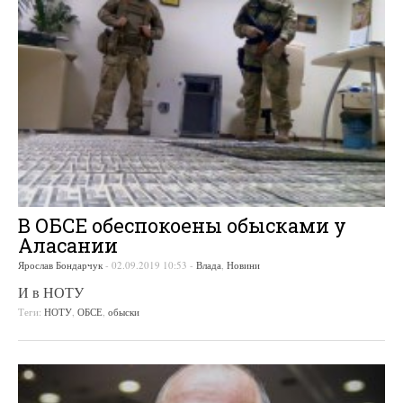
В ОБСЕ обеспокоены обысками у
Аласании
Ярослав Бондарчук
-
02.09.2019 10:53
-
Влада
,
Новини
И в НОТУ
Теги:
НОТУ
,
ОБСЕ
,
обыски