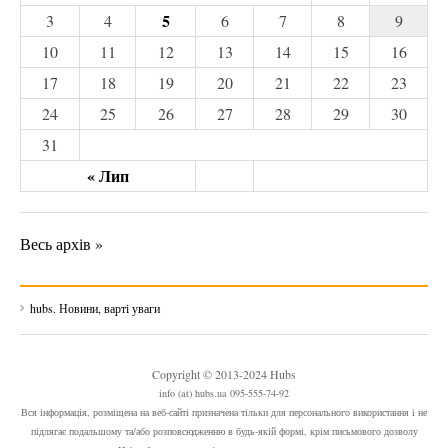
5
3
4
6
7
8
9
10
11
12
13
14
15
16
17
18
19
20
21
22
23
24
25
26
27
28
29
30
31
« Лип
Весь архів »
hubs. Новини, варті уваги
Copyright © 2013-2024 Hubs
info (at) hubs.ua 095-555-74-92
Вся інформація, розміщена на веб-сайті призначена тільки для персонального використання і не
підлягає подальшому та/або розповсюдженню в будь-якій формі, крім письмового дозволу