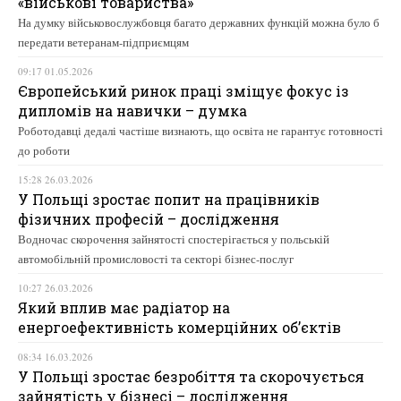
«військові товариства»
На думку військовослужбовця багато державних функцій можна було б
передати ветеранам-підприємцям
09:17 01.05.2026
Європейський ринок праці зміщує фокус із
дипломів на навички – думка
Роботодавці дедалі частіше визнають, що освіта не гарантує готовності
до роботи
15:28 26.03.2026
У Польщі зростає попит на працівників
фізичних професій – дослідження
Водночас скорочення зайнятості спостерігається у польській
автомобільній промисловості та секторі бізнес-послуг
10:27 26.03.2026
Який вплив має радіатор на
енергоефективність комерційних об’єктів
08:34 16.03.2026
У Польщі зростає безробіття та скорочується
зайнятість у бізнесі – дослідження