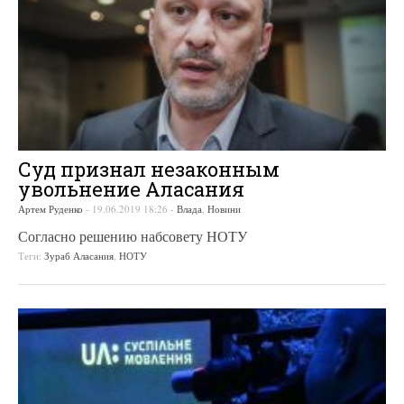
Суд признал незаконным
увольнение Аласания
Артем Руденко
-
19.06.2019 18:26
-
Влада
,
Новини
Согласно решению набсовету НОТУ
Теги:
Зураб Аласания
,
НОТУ