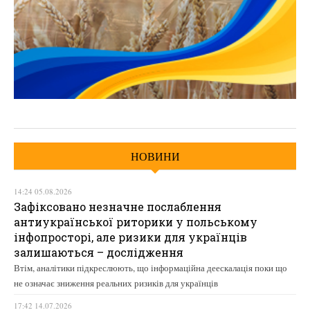
НОВИНИ
14:24 05.08.2026
Зафіксовано незначне послаблення
антиукраїнської риторики у польському
інфопросторі, але ризики для українців
залишаються – дослідження
Втім, аналітики підкреслюють, що інформаційна деескалація поки що
не означає зниження реальних ризиків для українців
17:42 14.07.2026