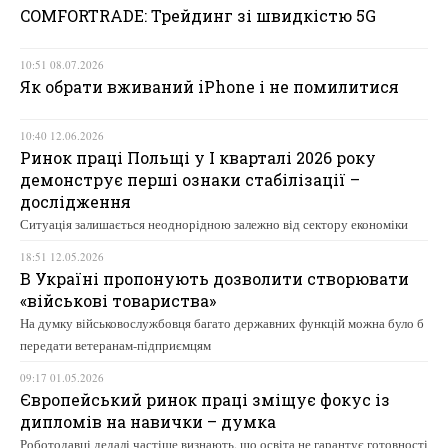
COMFORTRADE: Трейдинг зі швидкістю 5G
10:51 08.07.2026
Як обрати вживаний iPhone і не помилитися
10:40 12.06.2026
Ринок праці Польщі у І кварталі 2026 року
демонструє перші ознаки стабілізації –
дослідження
Ситуація залишається неоднорідною залежно від сектору економіки
18:51 12.05.2026
В Україні пропонують дозволити створювати
«військові товариства»
На думку військовослужбовця багато державних функцій можна було б
передати ветеранам-підприємцям
09:17 01.05.2026
Європейський ринок праці зміщує фокус із
дипломів на навички – думка
Роботодавці дедалі частіше визнають, що освіта не гарантує готовності