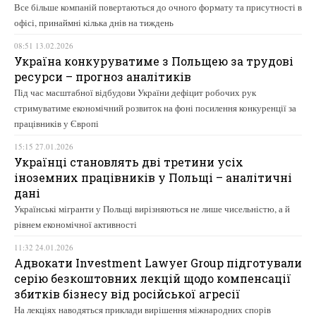
Все більше компаній повертаються до очного формату та присутності в
офісі, принаймні кілька днів на тиждень
08:51 13.02.2026
Україна конкуруватиме з Польщею за трудові
ресурси – прогноз аналітиків
Під час масштабної відбудови України дефіцит робочих рук
стримуватиме економічний розвиток на фоні посилення конкуренції за
працівників у Європі
15:15 27.01.2026
Українці становлять дві третини усіх
іноземних працівників у Польщі – аналітичні
дані
Українські мігранти у Польщі вирізняються не лише чисельністю, а й
рівнем економічної активності
11:32 24.01.2026
Адвокати Investment Lawyer Group підготували
серію безкоштовних лекцій щодо компенсації
збитків бізнесу від російської агресії
На лекціях наводяться приклади вирішення міжнародних спорів