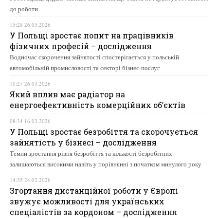
до роботи
15:28 26.03.2026
У Польщі зростає попит на працівників
фізичних професій – дослідження
Водночас скорочення зайнятості спостерігається у польській
автомобільній промисловості та секторі бізнес-послуг
10:27 26.03.2026
Який вплив має радіатор на
енергоефективність комерційних об’єктів
08:34 16.03.2026
У Польщі зростає безробіття та скорочується
зайнятість у бізнесі – дослідження
Темпи зростання рівня безробіття та кількості безробітних
залишаються високими навіть у порівнянні з початком минулого року
14:35 24.02.2026
Згортання дистанційної роботи у Європі
звужує можливості для українських
спеціалістів за кордоном – дослідження