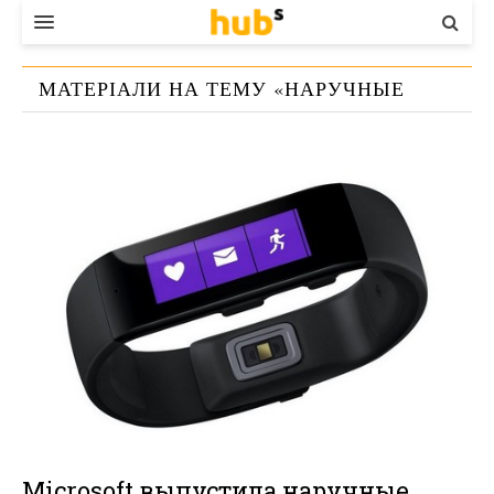
ВЛАДА
МАТЕРІАЛИ НА ТЕМУ «
НАРУЧНЫЕ
ЕКОНОМІКА
ЧАСЫ MICROSOFT BAND
»
БІЗНЕС
СТАРТЕР
КОНТАКТИ
Microsoft выпустила наручные