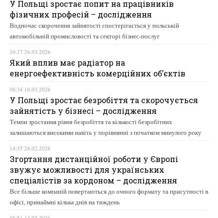
У Польщі зростає попит на працівників
фізичних професій – дослідження
Водночас скорочення зайнятості спостерігається у польській
автомобільній промисловості та секторі бізнес-послуг
10:27 26.03.2026
Який вплив має радіатор на
енергоефективність комерційних об’єктів
08:34 16.03.2026
У Польщі зростає безробіття та скорочується
зайнятість у бізнесі – дослідження
Темпи зростання рівня безробіття та кількості безробітних
залишаються високими навіть у порівнянні з початком минулого року
14:35 24.02.2026
Згортання дистанційної роботи у Європі
звужує можливості для українських
спеціалістів за кордоном – дослідження
Все більше компаній повертаються до очного формату та присутності в
офісі, принаймні кілька днів на тиждень
08:51 13.02.2026