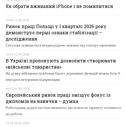
Як обрати вживаний iPhone і не помилитися
10:40 12.06.2026
Ринок праці Польщі у І кварталі 2026 року
демонструє перші ознаки стабілізації –
дослідження
Ситуація залишається неоднорідною залежно від сектору економіки
18:51 12.05.2026
В Україні пропонують дозволити створювати
«військові товариства»
На думку військовослужбовця багато державних функцій можна було б
передати ветеранам-підприємцям
09:17 01.05.2026
Європейський ринок праці зміщує фокус із
дипломів на навички – думка
Роботодавці дедалі частіше визнають, що освіта не гарантує готовності
до роботи
15:28 26.03.2026