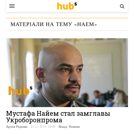
ВЛАДА
МАТЕРІАЛИ НА ТЕМУ «
НАЕМ
»
ЕКОНОМІКА
БІЗНЕС
СТАРТЕР
КОНТАКТИ
Мустафа Найем стал замглавы
Укроборонпрома
Артем Руденко
-
21.11.2019 18:04
-
Влада
,
Новини