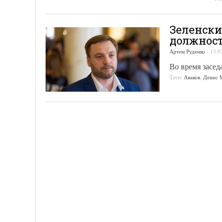
Зеленски
должнос
Артем Руденко
-
13.0
Во время засе
Теги:
Аваков
,
Денис 