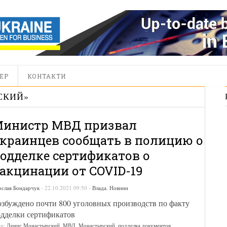
ЕР
КОНТАКТИ
СКИЙ
»
инистр МВД призвал
краинцев сообщать в полицию о
одделке сертификатов о
акцинации от COVID-19
ослав Бондарчук
-
22.10.2021 09:50
-
Влада
,
Новини
збуждено почти 800 уголовных производств по факту
дделки сертификатов
ги:
Денис Монастырский
,
МВД
,
Монастырский
,
подделка документов