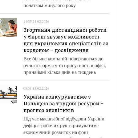
початком минулого року
14:35 24.02.2026
Згортання дистанційної роботи
у Європі звужує можливості
для українських спеціалістів за
кордоном – дослідження
Все більше компаній повертаються до
очного формату та присутності в офісі,
принаймні кілька днів на тиждень
08:51 13.02.2026
Україна конкуруватиме з
Польщею за трудові ресурси –
прогноз аналітиків
Під час масштабної відбудови України
дефіцит робочих рук стримуватиме
економічний розвиток на фоні