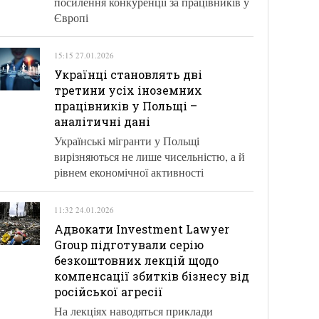
посилення конкуренції за працівників у
Європі
15:15 27.01.2026
Українці становлять дві
третини усіх іноземних
працівників у Польщі –
аналітичні дані
Українські мігранти у Польщі
вирізняються не лише чисельністю, а й
рівнем економічної активності
11:32 24.01.2026
Адвокати Investment Lawyer
Group підготували серію
безкоштовних лекцій щодо
компенсації збитків бізнесу від
російської агресії
На лекціях наводяться приклади