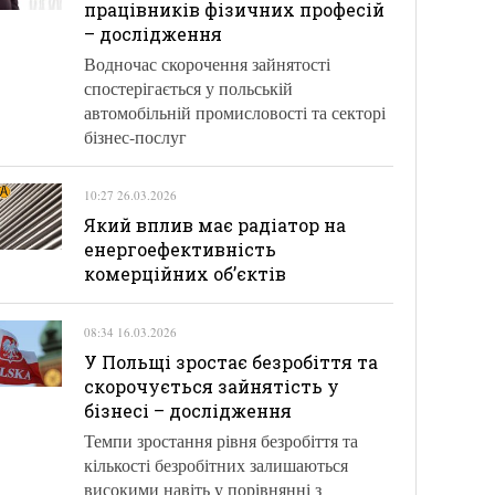
працівників фізичних професій
– дослідження
Водночас скорочення зайнятості
спостерігається у польській
автомобільній промисловості та секторі
бізнес-послуг
10:27 26.03.2026
Який вплив має радіатор на
енергоефективність
комерційних об’єктів
08:34 16.03.2026
У Польщі зростає безробіття та
скорочується зайнятість у
бізнесі – дослідження
Темпи зростання рівня безробіття та
кількості безробітних залишаються
високими навіть у порівнянні з