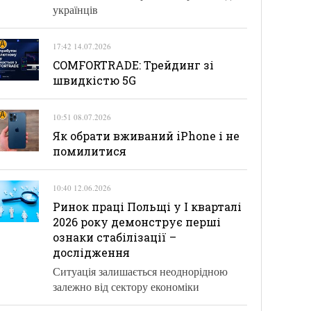
українців
17:42 14.07.2026
COMFORTRADE: Трейдинг зі
швидкістю 5G
10:51 08.07.2026
Як обрати вживаний iPhone і не
помилитися
10:40 12.06.2026
Ринок праці Польщі у І кварталі
2026 року демонструє перші
ознаки стабілізації –
дослідження
Ситуація залишається неоднорідною
залежно від сектору економіки