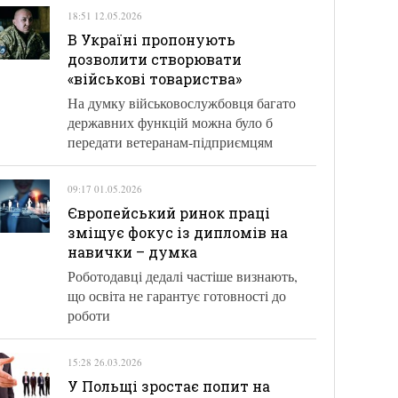
18:51 12.05.2026
В Україні пропонують
дозволити створювати
«військові товариства»
На думку військовослужбовця багато
державних функцій можна було б
передати ветеранам-підприємцям
09:17 01.05.2026
Європейський ринок праці
зміщує фокус із дипломів на
навички – думка
Роботодавці дедалі частіше визнають,
що освіта не гарантує готовності до
роботи
15:28 26.03.2026
У Польщі зростає попит на