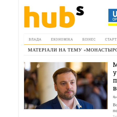
ВЛАДА
ЕКОНОМІКА
БІЗНЕС
СТАРТ
МАТЕРІАЛИ НА ТЕМУ «
МОНАСТЫР
М
у
п
в
Яр
Во
по
Те