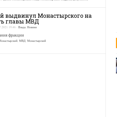
й выдвинул Монастырского на
ть главы МВД
7.2021 19:46
-
Влада
,
Новини
дания фракции
Монастырский
,
МВД
,
Монастырский