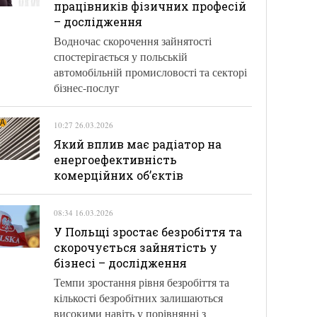
працівників фізичних професій
– дослідження
Водночас скорочення зайнятості
спостерігається у польській
автомобільній промисловості та секторі
бізнес-послуг
10:27 26.03.2026
Який вплив має радіатор на
енергоефективність
комерційних об’єктів
08:34 16.03.2026
У Польщі зростає безробіття та
скорочується зайнятість у
бізнесі – дослідження
Темпи зростання рівня безробіття та
кількості безробітних залишаються
високими навіть у порівнянні з