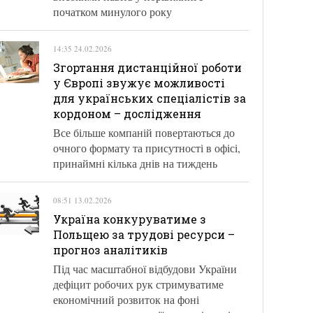
початком минулого року
14:35 24.02.2026
Згортання дистанційної роботи
у Європі звужує можливості
для українських спеціалістів за
кордоном – дослідження
Все більше компаній повертаються до
очного формату та присутності в офісі,
принаймні кілька днів на тиждень
08:51 13.02.2026
Україна конкуруватиме з
Польщею за трудові ресурси –
прогноз аналітиків
Під час масштабної відбудови України
дефіцит робочих рук стримуватиме
економічний розвиток на фоні