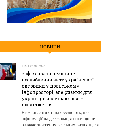
НОВИНИ
14:24 05.08.2026
Зафіксовано незначне
послаблення антиукраїнської
риторики у польському
інфопросторі, але ризики для
українців залишаються –
дослідження
Втім, аналітики підкреслюють, що
інформаційна деескалація поки що не
означає зниження реальних ризиків для