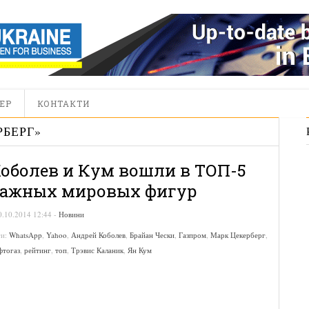
ЕР
КОНТАКТИ
РБЕРГ
»
оболев и Кум вошли в ТОП-5
ажных мировых фигур
0.10.2014 12:44
-
Новини
ги:
WhatsApp
,
Yahoo
,
Андрей Коболев
,
Брайан Чески
,
Газпром
,
Марк Цекерберг
,
фтогаз
,
рейтинг
,
топ
,
Трэвис Каланик
,
Ян Кум