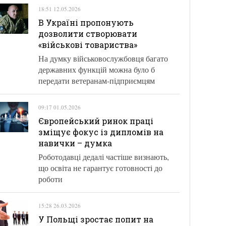
18:51 12.05.2026
В Україні пропонують
дозволити створювати
«військові товариства»
На думку військовослужбовця багато
державних функцій можна було б
передати ветеранам-підприємцям
09:17 01.05.2026
Європейський ринок праці
зміщує фокус із дипломів на
навички – думка
Роботодавці дедалі частіше визнають,
що освіта не гарантує готовності до
роботи
15:28 26.03.2026
У Польщі зростає попит на