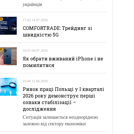
українців
17:42 14.07.2026
COMFORTRADE: Трейдинг зі
швидкістю 5G
10:51 08.07.2026
Як обрати вживаний iPhone і не
помилитися
10:40 12.06.2026
Ринок праці Польщі у І кварталі
2026 року демонструє перші
ознаки стабілізації –
дослідження
Ситуація залишається неоднорідною
залежно від сектору економіки