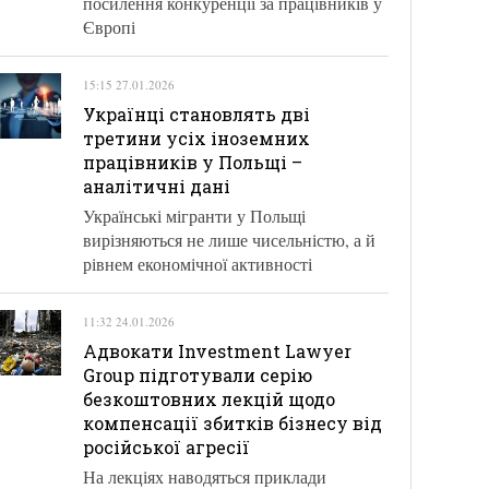
посилення конкуренції за працівників у
Європі
15:15 27.01.2026
Українці становлять дві
третини усіх іноземних
працівників у Польщі –
аналітичні дані
Українські мігранти у Польщі
вирізняються не лише чисельністю, а й
рівнем економічної активності
11:32 24.01.2026
Адвокати Investment Lawyer
Group підготували серію
безкоштовних лекцій щодо
компенсації збитків бізнесу від
російської агресії
На лекціях наводяться приклади