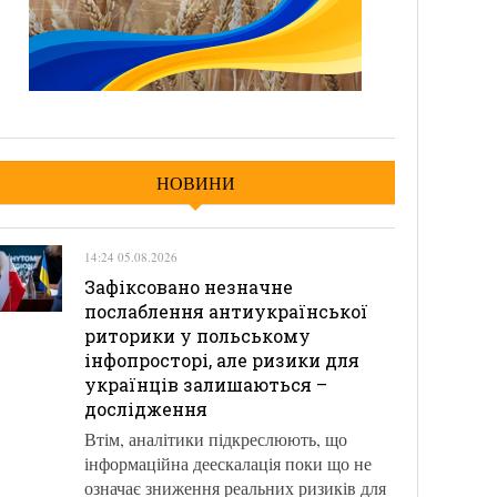
НОВИНИ
14:24 05.08.2026
Зафіксовано незначне
послаблення антиукраїнської
риторики у польському
інфопросторі, але ризики для
українців залишаються –
дослідження
Втім, аналітики підкреслюють, що
інформаційна деескалація поки що не
означає зниження реальних ризиків для