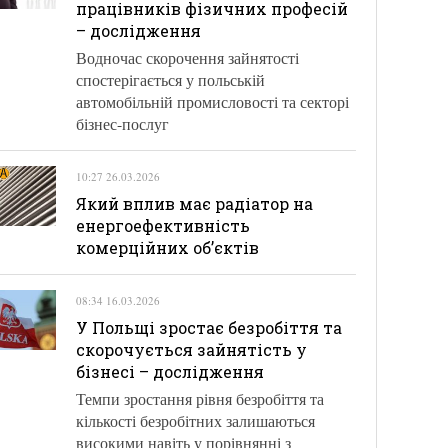
працівників фізичних професій
– дослідження
Водночас скорочення зайнятості
спостерігається у польській
автомобільній промисловості та секторі
бізнес-послуг
10:27 26.03.2026
Який вплив має радіатор на
енергоефективність
комерційних об’єктів
08:34 16.03.2026
У Польщі зростає безробіття та
скорочується зайнятість у
бізнесі – дослідження
Темпи зростання рівня безробіття та
кількості безробітних залишаються
високими навіть у порівнянні з