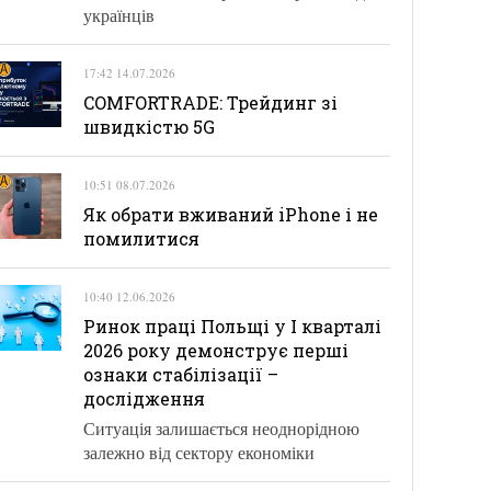
українців
17:42 14.07.2026
COMFORTRADE: Трейдинг зі
швидкістю 5G
10:51 08.07.2026
Як обрати вживаний iPhone і не
помилитися
10:40 12.06.2026
Ринок праці Польщі у І кварталі
2026 року демонструє перші
ознаки стабілізації –
дослідження
Ситуація залишається неоднорідною
залежно від сектору економіки