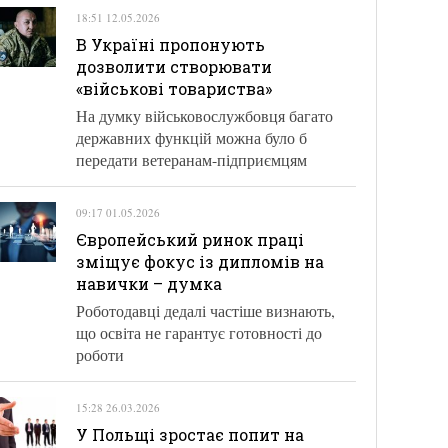
18:51 12.05.2026
В Україні пропонують
дозволити створювати
«військові товариства»
На думку військовослужбовця багато
державних функцій можна було б
передати ветеранам-підприємцям
09:17 01.05.2026
Європейський ринок праці
зміщує фокус із дипломів на
навички – думка
Роботодавці дедалі частіше визнають,
що освіта не гарантує готовності до
роботи
15:28 26.03.2026
У Польщі зростає попит на