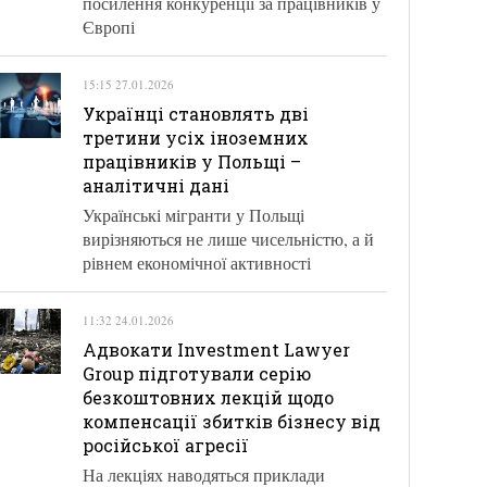
посилення конкуренції за працівників у
Європі
15:15 27.01.2026
Українці становлять дві
третини усіх іноземних
працівників у Польщі –
аналітичні дані
Українські мігранти у Польщі
вирізняються не лише чисельністю, а й
рівнем економічної активності
11:32 24.01.2026
Адвокати Investment Lawyer
Group підготували серію
безкоштовних лекцій щодо
компенсації збитків бізнесу від
російської агресії
На лекціях наводяться приклади