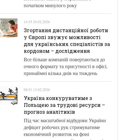
початком минулого року
14:35 24.02.2026
Згортання дистанційної роботи
у Європі звужує можливості
для українських спеціалістів за
кордоном – дослідження
Все більше компаній повертаються до
очного формату та присутності в офісі,
принаймні кілька днів на тиждень
08:51 13.02.2026
Україна конкуруватиме з
Польщею за трудові ресурси –
прогноз аналітиків
Під час масштабної відбудови України
дефіцит робочих рук стримуватиме
економічний розвиток на фоні