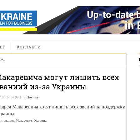
ЕР
КОНТАКТИ
Ч
»
акаревича могут лишить всех
ваниий из-за Украины
7.03.2014 09:10
-
Новини
дрея Макаревича хотят лишить всех званий за поддержку
краины
ги:
звания
,
Макаревич
,
Украина