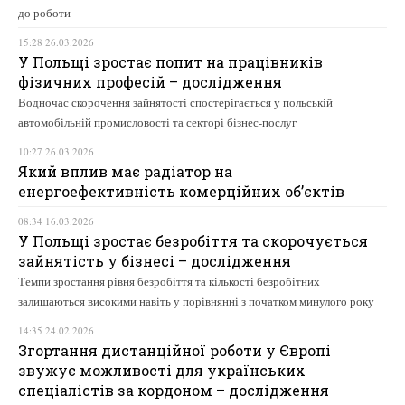
до роботи
15:28 26.03.2026
У Польщі зростає попит на працівників
фізичних професій – дослідження
Водночас скорочення зайнятості спостерігається у польській
автомобільній промисловості та секторі бізнес-послуг
10:27 26.03.2026
Який вплив має радіатор на
енергоефективність комерційних об’єктів
08:34 16.03.2026
У Польщі зростає безробіття та скорочується
зайнятість у бізнесі – дослідження
Темпи зростання рівня безробіття та кількості безробітних
залишаються високими навіть у порівнянні з початком минулого року
14:35 24.02.2026
Згортання дистанційної роботи у Європі
звужує можливості для українських
спеціалістів за кордоном – дослідження