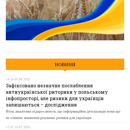
НОВИНИ
14:24 05.08.2026
Зафіксовано незначне послаблення
антиукраїнської риторики у польському
інфопросторі, але ризики для українців
залишаються – дослідження
Втім, аналітики підкреслюють, що інформаційна деескалація поки що
не означає зниження реальних ризиків для українців
17:42 14.07.2026