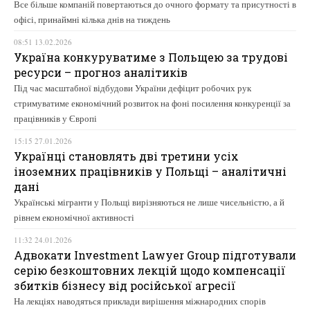
Все більше компаній повертаються до очного формату та присутності в
офісі, принаймні кілька днів на тиждень
08:51 13.02.2026
Україна конкуруватиме з Польщею за трудові
ресурси – прогноз аналітиків
Під час масштабної відбудови України дефіцит робочих рук
стримуватиме економічний розвиток на фоні посилення конкуренції за
працівників у Європі
15:15 27.01.2026
Українці становлять дві третини усіх
іноземних працівників у Польщі – аналітичні
дані
Українські мігранти у Польщі вирізняються не лише чисельністю, а й
рівнем економічної активності
11:32 24.01.2026
Адвокати Investment Lawyer Group підготували
серію безкоштовних лекцій щодо компенсації
збитків бізнесу від російської агресії
На лекціях наводяться приклади вирішення міжнародних спорів