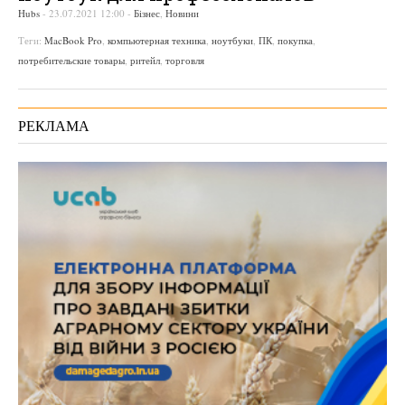
Hubs
-
23.07.2021 12:00
-
Бізнес
,
Новини
Теги:
MacBook Pro
,
компьютерная техника
,
ноутбуки
,
ПК
,
покупка
,
потребительские товары
,
ритейл
,
торговля
РЕКЛАМА