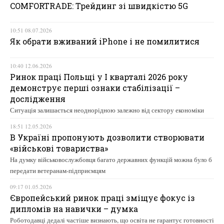
COMFORTRADE: Трейдинг зі швидкістю 5G
10:51 08.07.2026
Як обрати вживаний iPhone і не помилитися
10:40 12.06.2026
Ринок праці Польщі у І кварталі 2026 року
демонструє перші ознаки стабілізації –
дослідження
Ситуація залишається неоднорідною залежно від сектору економіки
18:51 12.05.2026
В Україні пропонують дозволити створювати
«військові товариства»
На думку військовослужбовця багато державних функцій можна було б
передати ветеранам-підприємцям
09:17 01.05.2026
Європейський ринок праці зміщує фокус із
дипломів на навички – думка
Роботодавці дедалі частіше визнають, що освіта не гарантує готовності