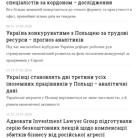
спеціалістів за кордоном – дослідження
Все більше компаній повертаються до очного формату та присутності в
офісі, принаймні кілька днів на тиждень
08:51 13.02.2026
Україна конкуруватиме з Польщею за трудові
ресурси – прогноз аналітиків
Під час масштабної відбудови України дефіцит робочих рук
стримуватиме економічний розвиток на фоні посилення конкуренції за
працівників у Європі
15:15 27.01.2026
Українці становлять дві третини усіх
іноземних працівників у Польщі – аналітичні
дані
Українські мігранти у Польщі вирізняються не лише чисельністю, а й
рівнем економічної активності
11:32 24.01.2026
Адвокати Investment Lawyer Group підготували
серію безкоштовних лекцій щодо компенсації
збитків бізнесу від російської агресії