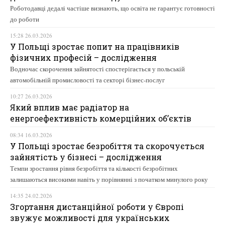
Роботодавці дедалі частіше визнають, що освіта не гарантує готовності
до роботи
15:28 26.03.2026
У Польщі зростає попит на працівників
фізичних професій – дослідження
Водночас скорочення зайнятості спостерігається у польській
автомобільній промисловості та секторі бізнес-послуг
10:27 26.03.2026
Який вплив має радіатор на
енергоефективність комерційних об’єктів
08:34 16.03.2026
У Польщі зростає безробіття та скорочується
зайнятість у бізнесі – дослідження
Темпи зростання рівня безробіття та кількості безробітних
залишаються високими навіть у порівнянні з початком минулого року
14:35 24.02.2026
Згортання дистанційної роботи у Європі
звужує можливості для українських