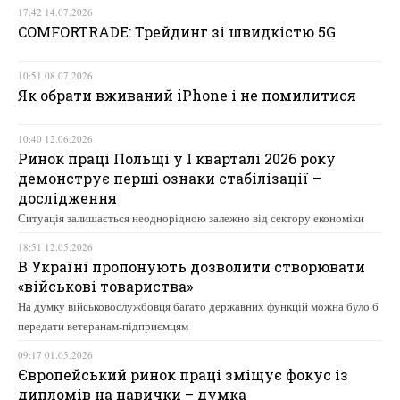
17:42 14.07.2026
COMFORTRADE: Трейдинг зі швидкістю 5G
10:51 08.07.2026
Як обрати вживаний iPhone і не помилитися
10:40 12.06.2026
Ринок праці Польщі у І кварталі 2026 року
демонструє перші ознаки стабілізації –
дослідження
Ситуація залишається неоднорідною залежно від сектору економіки
18:51 12.05.2026
В Україні пропонують дозволити створювати
«військові товариства»
На думку військовослужбовця багато державних функцій можна було б
передати ветеранам-підприємцям
09:17 01.05.2026
Європейський ринок праці зміщує фокус із
дипломів на навички – думка