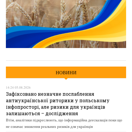
НОВИНИ
14:24 05.08.2026
Зафіксовано незначне послаблення
антиукраїнської риторики у польському
інфопросторі, але ризики для українців
залишаються – дослідження
Втім, аналітики підкреслюють, що інформаційна деескалація поки що
не означає зниження реальних ризиків для українців