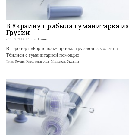
В Украину прибыла гуманитарка из
Грузии
-
12.09.2014 17:00
-
Новини
В аэропорт «Борисполь» прибыл грузовой самолет из
Тбилиси с гуманитарной помощью
Теги:
Грузия
,
Киев
,
лекарства
,
Минздрав
,
Украина