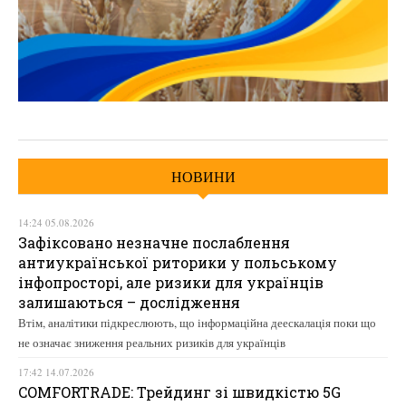
НОВИНИ
14:24 05.08.2026
Зафіксовано незначне послаблення
антиукраїнської риторики у польському
інфопросторі, але ризики для українців
залишаються – дослідження
Втім, аналітики підкреслюють, що інформаційна деескалація поки що
не означає зниження реальних ризиків для українців
17:42 14.07.2026
COMFORTRADE: Трейдинг зі швидкістю 5G