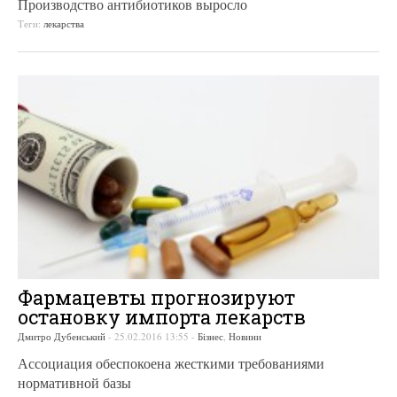
Производство антибиотиков выросло
Теги:
лекарства
Фармацевты прогнозируют
остановку импорта лекарств
Дмитро Дубенський
-
25.02.2016 13:55
-
Бізнес
,
Новини
Ассоциация обеспокоена жесткими требованиями
нормативной базы