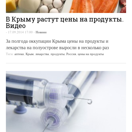
В Крыму растут цены на продукты.
Видео
-
17.09.2014 17:00
-
Новини
За полгода оккупации Крыма цены на продукты и
лекарства на полуострове выросли в несколько раз
Теги:
аптеки
,
Крым
,
лекарства
,
продукты
,
Россия
,
цены на продукты