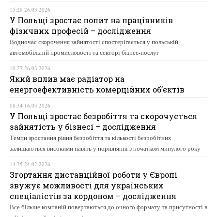
15:28 26.03.2026
У Польщі зростає попит на працівників
фізичних професій – дослідження
Водночас скорочення зайнятості спостерігається у польській
автомобільній промисловості та секторі бізнес-послуг
10:27 26.03.2026
Який вплив має радіатор на
енергоефективність комерційних об’єктів
08:34 16.03.2026
У Польщі зростає безробіття та скорочується
зайнятість у бізнесі – дослідження
Темпи зростання рівня безробіття та кількості безробітних
залишаються високими навіть у порівнянні з початком минулого року
14:35 24.02.2026
Згортання дистанційної роботи у Європі
звужує можливості для українських
спеціалістів за кордоном – дослідження
Все більше компаній повертаються до очного формату та присутності в