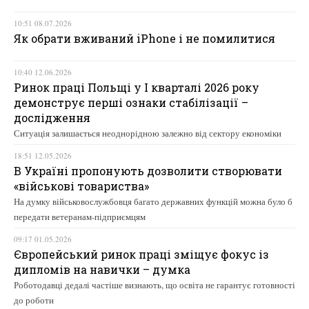
10:51 08.07.2026
Як обрати вживаний iPhone і не помилитися
10:40 12.06.2026
Ринок праці Польщі у І кварталі 2026 року
демонструє перші ознаки стабілізації –
дослідження
Ситуація залишається неоднорідною залежно від сектору економіки
18:51 12.05.2026
В Україні пропонують дозволити створювати
«військові товариства»
На думку військовослужбовця багато державних функцій можна було б
передати ветеранам-підприємцям
09:17 01.05.2026
Європейський ринок праці зміщує фокус із
дипломів на навички – думка
Роботодавці дедалі частіше визнають, що освіта не гарантує готовності
до роботи