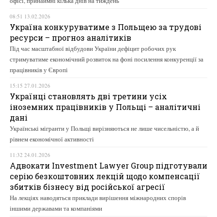
офісі, принаймні кілька днів на тиждень
08:51 13.02.2026
Україна конкуруватиме з Польщею за трудові
ресурси – прогноз аналітиків
Під час масштабної відбудови України дефіцит робочих рук
стримуватиме економічний розвиток на фоні посилення конкуренції за
працівників у Європі
15:15 27.01.2026
Українці становлять дві третини усіх
іноземних працівників у Польщі – аналітичні
дані
Українські мігранти у Польщі вирізняються не лише чисельністю, а й
рівнем економічної активності
11:32 24.01.2026
Адвокати Investment Lawyer Group підготували
серію безкоштовних лекцій щодо компенсації
збитків бізнесу від російської агресії
На лекціях наводяться приклади вирішення міжнародних спорів
іншими державами та компаніями