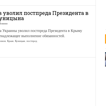
 уволил постпреда Президента в
уницына
Новини
та Украины уволил постпреда Президента в Крыму
енадлежащее выполнение обязанностей.
чинов
,
Крым
,
Куницын
,
постпред