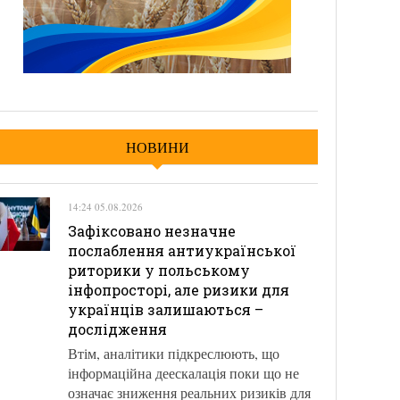
НОВИНИ
14:24 05.08.2026
Зафіксовано незначне
послаблення антиукраїнської
риторики у польському
інфопросторі, але ризики для
українців залишаються –
дослідження
Втім, аналітики підкреслюють, що
інформаційна деескалація поки що не
означає зниження реальних ризиків для