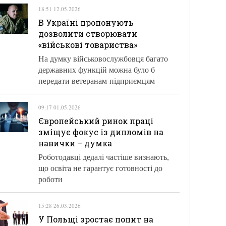
18:51 12.05.2026
В Україні пропонують
дозволити створювати
«військові товариства»
На думку військовослужбовця багато
державних функцій можна було б
передати ветеранам-підприємцям
09:17 01.05.2026
Європейський ринок праці
зміщує фокус із дипломів на
навички – думка
Роботодавці дедалі частіше визнають,
що освіта не гарантує готовності до
роботи
15:28 26.03.2026
У Польщі зростає попит на