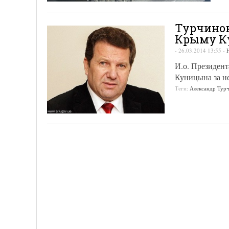
Турчинов
Крыму К
-
26.03.2014 13:55
-
И.о. Президен
Куницына за н
Теги:
Александр Тур