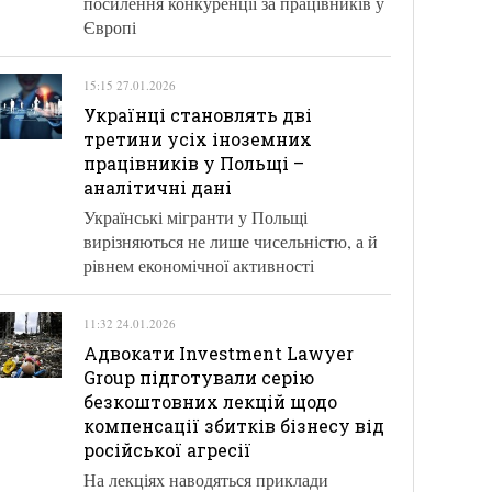
посилення конкуренції за працівників у
Європі
15:15 27.01.2026
Українці становлять дві
третини усіх іноземних
працівників у Польщі –
аналітичні дані
Українські мігранти у Польщі
вирізняються не лише чисельністю, а й
рівнем економічної активності
11:32 24.01.2026
Адвокати Investment Lawyer
Group підготували серію
безкоштовних лекцій щодо
компенсації збитків бізнесу від
російської агресії
На лекціях наводяться приклади