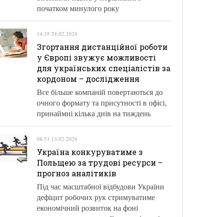
початком минулого року
14:35 24.02.2026
Згортання дистанційної роботи
у Європі звужує можливості
для українських спеціалістів за
кордоном – дослідження
Все більше компаній повертаються до
очного формату та присутності в офісі,
принаймні кілька днів на тиждень
08:51 13.02.2026
Україна конкуруватиме з
Польщею за трудові ресурси –
прогноз аналітиків
Під час масштабної відбудови України
дефіцит робочих рук стримуватиме
економічний розвиток на фоні