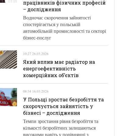
працівників фізичних професій
– дослідження
Водночас скорочення зайнятості
спостерігається у польській
автомобільній промисловості та секторі
бізнес-послуг
10:27 26.03.2026
Який вплив має радіатор на
енергоефективність
комерційних об’єктів
08:34 16.03.2026
У Польщі зростає безробіття та
скорочується зайнятість у
бізнесі – дослідження
Темпи зростання рівня безробіття та
кількості безробітних залишаються
високими навіть у порівнянні з