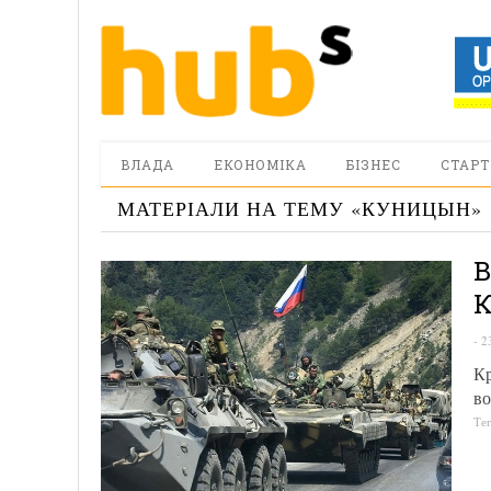
ВЛАДА
ЕКОНОМІКА
БІЗНЕС
СТАРТ
МАТЕРІАЛИ НА ТЕМУ «
КУНИЦЫН
»
В
К
-
2
Кр
во
Те