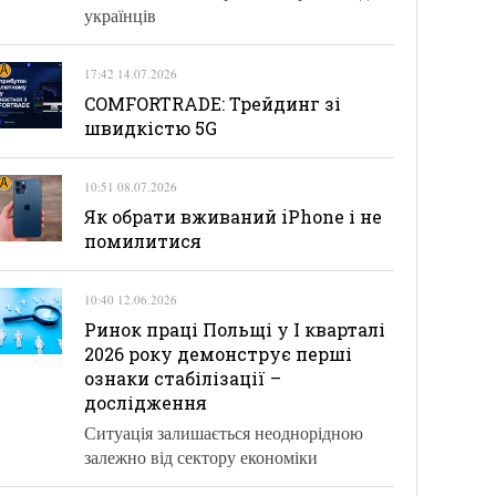
українців
17:42 14.07.2026
COMFORTRADE: Трейдинг зі
швидкістю 5G
10:51 08.07.2026
Як обрати вживаний iPhone і не
помилитися
10:40 12.06.2026
Ринок праці Польщі у І кварталі
2026 року демонструє перші
ознаки стабілізації –
дослідження
Ситуація залишається неоднорідною
залежно від сектору економіки