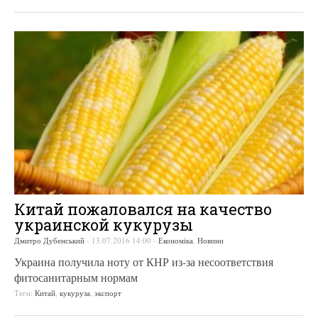
Китай пожаловался на качество
украинской кукурузы
Дмитро Дубенський
-
13.07.2016 14:00
-
Економіка
,
Новини
Украина получила ноту от КНР из-за несоответствия
фитосанитарным нормам
Теги:
Китай
,
кукуруза
,
экспорт