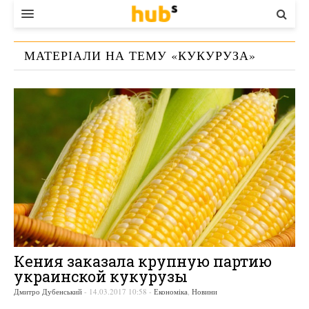
ВЛАДА
МАТЕРІАЛИ НА ТЕМУ «
КУКУРУЗА
»
ЕКОНОМІКА
БІЗНЕС
СТАРТЕР
КОНТАКТИ
Кения заказала крупную партию
украинской кукурузы
Дмитро Дубенський
-
14.03.2017 10:58
-
Економіка
,
Новини