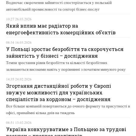
Водночас скорочення зайнятості спостерігається у польській
автомобільній промисловості та секторі бізнес-послуг
10:27 26.03.2026
Який вплив має радіатор на
енергоефективність комерційних об’єктів
08:34 16.03.2026
У Польщі зростає безробіття та скорочується
зайнятість у бізнесі – дослідження
Темпи зростання рівня безробіття та кількості безробітних
залишаються високими навіть у порівнянні з початком минулого року
14:35 24.02.2026
Згортання дистанційної роботи у Європі
звужує можливості для українських
спеціалістів за кордоном – дослідження
Все більше компаній повертаються до очного формату та присутності в
офісі, принаймні кілька днів на тиждень
08:51 13.02.2026
Україна конкуруватиме з Польщею за трудові
ресурси – прогноз аналітиків