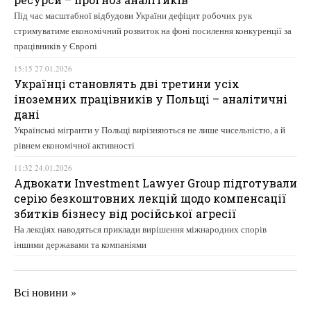
Під час масштабної відбудови України дефіцит робочих рук
стримуватиме економічний розвиток на фоні посилення конкуренції за
працівників у Європі
15:15 27.01.2026
Українці становлять дві третини усіх
іноземних працівників у Польщі – аналітичні
дані
Українські мігранти у Польщі вирізняються не лише чисельністю, а й
рівнем економічної активності
11:32 24.01.2026
Адвокати Investment Lawyer Group підготували
серію безкоштовних лекцій щодо компенсації
збитків бізнесу від російської агресії
На лекціях наводяться приклади вирішення міжнародних спорів
іншими державами та компаніями
Всі новини »