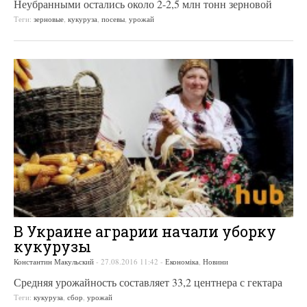
Неубранными остались около 2-2,5 млн тонн зерновой
Теги:
зерновые
,
кукуруза
,
посевы
,
урожай
В Украине аграрии начали уборку
кукурузы
Константин Макульский
-
27.08.2016 11:42
-
Економіка
,
Новини
Средняя урожайность составляет 33,2 центнера с гектара
Теги:
кукуруза
,
сбор
,
урожай