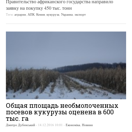
Правительство африканского государства направило
заявку на покупку 450 тыс. тонн
Теги:
аграрии
,
АПК
,
Кения
,
кукуруза
,
Украина
,
экспорт
Общая площадь необмолоченных
посевов кукурузы оценена в 600
тыс. га
Дмитро Дубенський
-
14.12.2016 10:01
-
Економіка
,
Новини