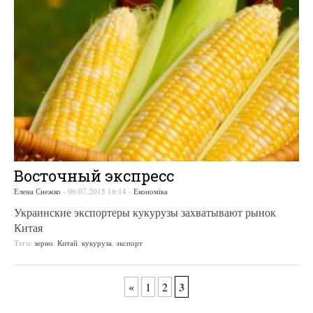
Восточный экспресс
Елена Снежко
-
06.07.2015 16:14
-
Економіка
Украинские экспортеры кукурузы захватывают рынок
Китая
Теги:
зерно
,
Китай
,
кукуруза
,
экспорт
3
«
1
2