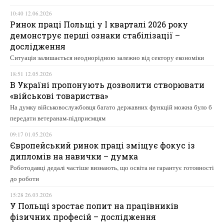
10:40 12.06.2026
Ринок праці Польщі у І кварталі 2026 року
демонструє перші ознаки стабілізації –
дослідження
Ситуація залишається неоднорідною залежно від сектору економіки
18:51 12.05.2026
В Україні пропонують дозволити створювати
«військові товариства»
На думку військовослужбовця багато державних функцій можна було б
передати ветеранам-підприємцям
09:17 01.05.2026
Європейський ринок праці зміщує фокус із
дипломів на навички – думка
Роботодавці дедалі частіше визнають, що освіта не гарантує готовності
до роботи
15:28 26.03.2026
У Польщі зростає попит на працівників
фізичних професій – дослідження