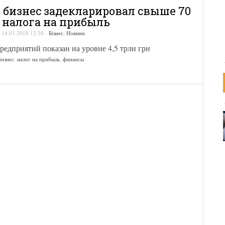
бизнес задекларировал свыше 70
 налога на прибыль
-
14.03.2018 12:30
-
Бізнес
,
Новини
едприятий показан на уровне 4,5 трлн грн
бизнес
,
налог на прибыль
,
финансы