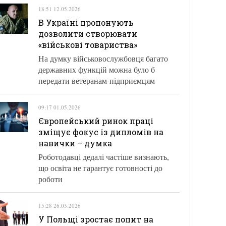
18:51 12.05.2026
В Україні пропонують
дозволити створювати
«військові товариства»
На думку військовослужбовця багато
державних функцій можна було б
передати ветеранам-підприємцям
09:17 01.05.2026
Європейський ринок праці
зміщує фокус із дипломів на
навички – думка
Роботодавці дедалі частіше визнають,
що освіта не гарантує готовності до
роботи
15:28 26.03.2026
У Польщі зростає попит на