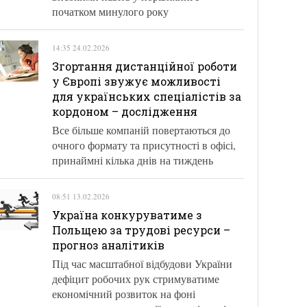
початком минулого року
14:35 24.02.2026
Згортання дистанційної роботи
у Європі звужує можливості
для українських спеціалістів за
кордоном – дослідження
Все більше компаній повертаються до
очного формату та присутності в офісі,
принаймні кілька днів на тиждень
08:51 13.02.2026
Україна конкуруватиме з
Польщею за трудові ресурси –
прогноз аналітиків
Під час масштабної відбудови України
дефіцит робочих рук стримуватиме
економічний розвиток на фоні