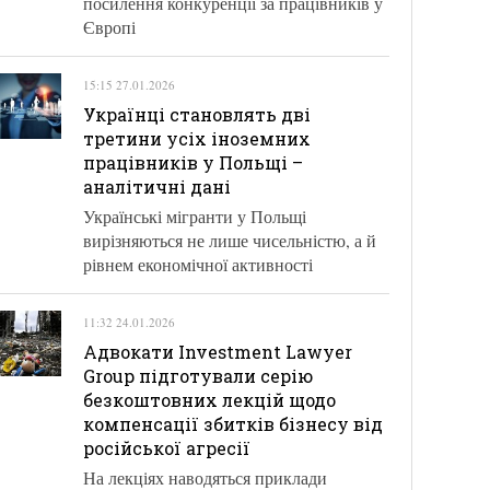
посилення конкуренції за працівників у
Європі
15:15 27.01.2026
Українці становлять дві
третини усіх іноземних
працівників у Польщі –
аналітичні дані
Українські мігранти у Польщі
вирізняються не лише чисельністю, а й
рівнем економічної активності
11:32 24.01.2026
Адвокати Investment Lawyer
Group підготували серію
безкоштовних лекцій щодо
компенсації збитків бізнесу від
російської агресії
На лекціях наводяться приклади