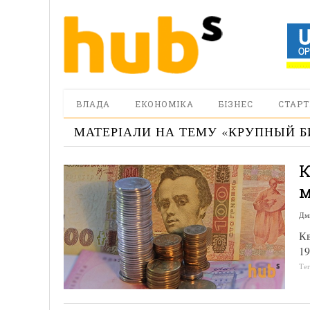
ВЛАДА
ЕКОНОМІКА
БІЗНЕС
СТАРТ
МАТЕРІАЛИ НА ТЕМУ «
КРУПНЫЙ Б
К
м
Дм
Кв
1
Те