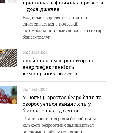
працівників фізичних професій
– дослідження
Водночас скорочення зайнятості
спостерігається у польській
автомобільній промисловості та секторі
бізнес-послуг
10:27 26.03.2026
Який вплив має радіатор на
енергоефективність
комерційних об’єктів
08:34 16.03.2026
У Польщі зростає безробіття та
скорочується зайнятість у
бізнесі – дослідження
Темпи зростання рівня безробіття та
кількості безробітних залишаються
високими навіть у порівнянні з