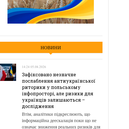
НОВИНИ
14:24 05.08.2026
Зафіксовано незначне
послаблення антиукраїнської
риторики у польському
інфопросторі, але ризики для
українців залишаються –
дослідження
Втім, аналітики підкреслюють, що
інформаційна деескалація поки що не
означає зниження реальних ризиків для