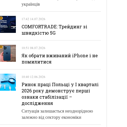
українців
17:42 14.07.2026
COMFORTRADE: Трейдинг зі
швидкістю 5G
10:51 08.07.2026
Як обрати вживаний iPhone і не
помилитися
10:40 12.06.2026
Ринок праці Польщі у І кварталі
2026 року демонструє перші
ознаки стабілізації –
дослідження
Ситуація залишається неоднорідною
залежно від сектору економіки