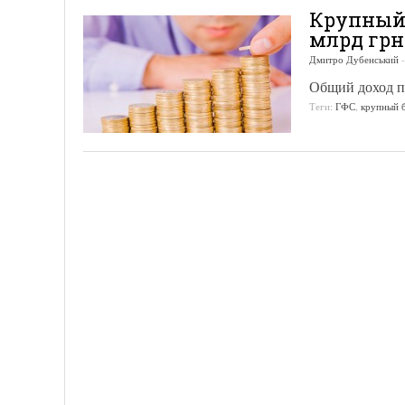
Крупный 
млрд грн
Дмитро Дубенський
Общий доход пр
Теги:
ГФС
,
крупный 