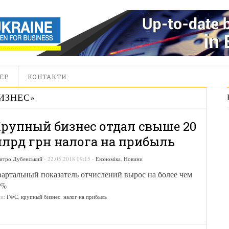
ЕР
КОНТАКТИ
ИЗНЕС
»
рупный бизнес отдал свыше 20
лрд грн налога на прибыль
итро Дубенський
-
22.05.2018 09:15
-
Економіка
,
Новини
артальный показатель отчислений вырос на более чем
9%
ги:
ГФС
,
крупный бизнес
,
налог на прибыль