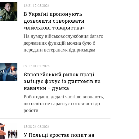
18:51 12.05.2026
В Україні пропонують
дозволити створювати
«військові товариства»
На думку військовослужбовця багато
державних функцій можна було б
передати ветеранам-підприємцям
09:17 01.05.2026
Європейський ринок праці
зміщує фокус із дипломів на
навички – думка
Роботодавці дедалі частіше визнають,
що освіта не гарантує готовності до
роботи
15:28 26.03.2026
У Польщі зростає попит на