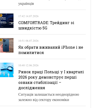
українців
17:42 14.07.2026
COMFORTRADE: Трейдинг зі
швидкістю 5G
10:51 08.07.2026
Як обрати вживаний iPhone і не
помилитися
10:40 12.06.2026
Ринок праці Польщі у І кварталі
2026 року демонструє перші
ознаки стабілізації –
дослідження
Ситуація залишається неоднорідною
залежно від сектору економіки