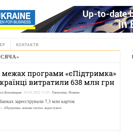
ЕР
КОНТАКТИ
ИСЯЧА
»
 межах програми «єПідтримка»
країнці витратили 638 млн грн
ьга Белошицкая
-
04.01.2022 17:20
-
Економіка
,
Новини
банках зареєстрували 7,3 млн карток
ги:
єПідтримка
,
ковілна тисяча
,
користувачі