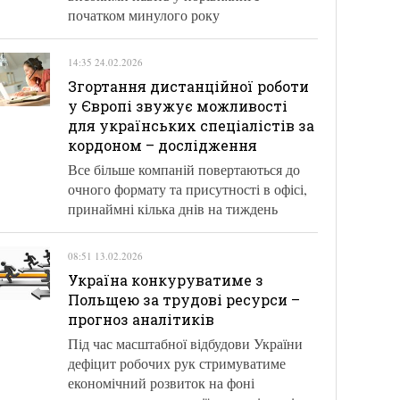
початком минулого року
14:35 24.02.2026
Згортання дистанційної роботи
у Європі звужує можливості
для українських спеціалістів за
кордоном – дослідження
Все більше компаній повертаються до
очного формату та присутності в офісі,
принаймні кілька днів на тиждень
08:51 13.02.2026
Україна конкуруватиме з
Польщею за трудові ресурси –
прогноз аналітиків
Під час масштабної відбудови України
дефіцит робочих рук стримуватиме
економічний розвиток на фоні