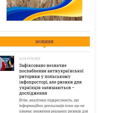
НОВИНИ
14:24 05.08.2026
Зафіксовано незначне
послаблення антиукраїнської
риторики у польському
інфопросторі, але ризики для
українців залишаються –
дослідження
Втім, аналітики підкреслюють, що
інформаційна деескалація поки що не
означає зниження реальних ризиків для