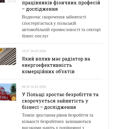
працівників фізичних професій
– дослідження
Водночас скорочення зайнятості
спостерігається у польській
автомобільній промисловості та секторі
бізнес-послуг
10:27 26.03.2026
Який вплив має радіатор на
енергоефективність
комерційних об’єктів
08:34 16.03.2026
У Польщі зростає безробіття та
скорочується зайнятість у
бізнесі – дослідження
Темпи зростання рівня безробіття та
кількості безробітних залишаються
високими навіть у порівнянні з