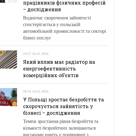
працівників фізичних професій
– дослідження
Водночас скорочення зайнятості
спостерігається у польській
автомобільній промисловості та секторі
бізнес-послуг
10:27 26.03.2026
Який вплив має радіатор на
енергоефективність
комерційних об’єктів
08:34 16.03.2026
У Польщі зростає безробіття та
скорочується зайнятість у
бізнесі – дослідження
Темпи зростання рівня безробіття та
кількості безробітних залишаються
високими навіть у порівнянні з