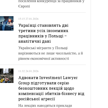
посилення конкуренції за працівників у
Європі
15:15 27.01.2026
Українці становлять дві
третини усіх іноземних
працівників у Польщі –
аналітичні дані
Українські мігранти у Польщі
вирізняються не лише чисельністю, а й
рівнем економічної активності
11:32 24.01.2026
Адвокати Investment Lawyer
Group підготували серію
безкоштовних лекцій щодо
компенсації збитків бізнесу від
російської агресії
На лекціях наводяться приклади