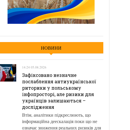
НОВИНИ
14:24 05.08.2026
Зафіксовано незначне
послаблення антиукраїнської
риторики у польському
інфопросторі, але ризики для
українців залишаються –
дослідження
Втім, аналітики підкреслюють, що
інформаційна деескалація поки що не
означає зниження реальних ризиків для