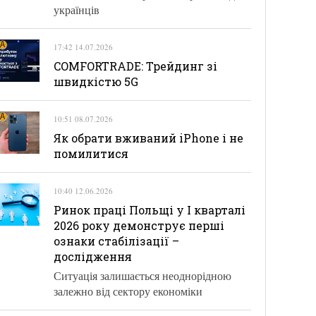
українців
17:42 14.07.2026
COMFORTRADE: Трейдинг зі
швидкістю 5G
10:51 08.07.2026
Як обрати вживаний iPhone і не
помилитися
10:40 12.06.2026
Ринок праці Польщі у І кварталі
2026 року демонструє перші
ознаки стабілізації –
дослідження
Ситуація залишається неоднорідною
залежно від сектору економіки