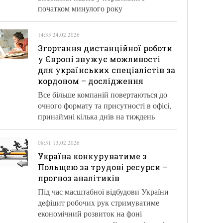
початком минулого року
14:35 24.02.2026
Згортання дистанційної роботи
у Європі звужує можливості
для українських спеціалістів за
кордоном – дослідження
Все більше компаній повертаються до
очного формату та присутності в офісі,
принаймні кілька днів на тиждень
08:51 13.02.2026
Україна конкуруватиме з
Польщею за трудові ресурси –
прогноз аналітиків
Під час масштабної відбудови України
дефіцит робочих рук стримуватиме
економічний розвиток на фоні