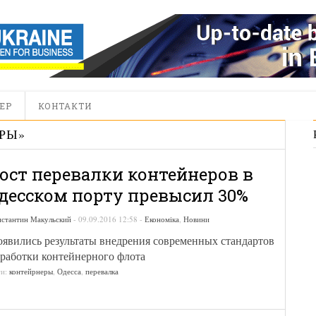
ЕР
КОНТАКТИ
РЫ
»
ост перевалки контейнеров в
десском порту превысил 30%
нстантин Макульский
-
09.09.2016 12:58
-
Економіка
,
Новини
явились результаты внедрения современных стандартов
работки контейнерного флота
ги:
контейрнеры
,
Одесса
,
перевалка