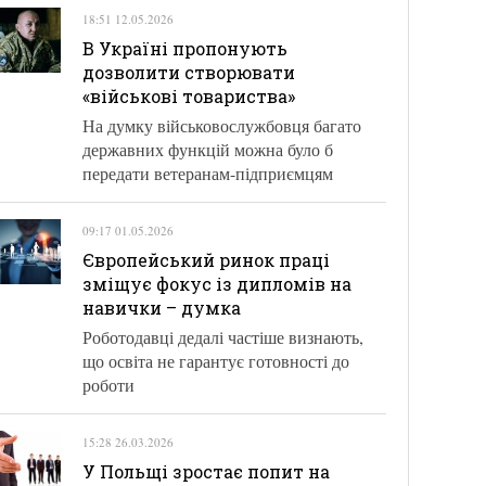
18:51 12.05.2026
В Україні пропонують
дозволити створювати
«військові товариства»
На думку військовослужбовця багато
державних функцій можна було б
передати ветеранам-підприємцям
09:17 01.05.2026
Європейський ринок праці
зміщує фокус із дипломів на
навички – думка
Роботодавці дедалі частіше визнають,
що освіта не гарантує готовності до
роботи
15:28 26.03.2026
У Польщі зростає попит на