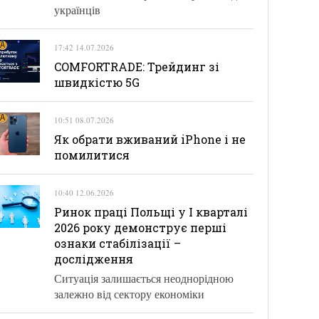
українців
17:42 14.07.2026
COMFORTRADE: Трейдинг зі
швидкістю 5G
10:51 08.07.2026
Як обрати вживаний iPhone і не
помилитися
10:40 12.06.2026
Ринок праці Польщі у І кварталі
2026 року демонструє перші
ознаки стабілізації –
дослідження
Ситуація залишається неоднорідною
залежно від сектору економіки