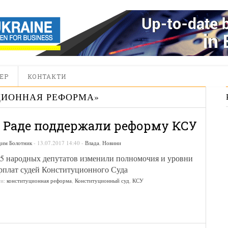
ЕР
КОНТАКТИ
ЦИОННАЯ РЕФОРМА
»
 Раде поддержали реформу КСУ
дим Болотник
-
13.07.2017 14:40
-
Влада
,
Новини
5 народных депутатов изменили полномочия и уровни
рплат судей Конституционного Суда
ги:
конституционная реформа
,
Конституционный суд
,
КСУ