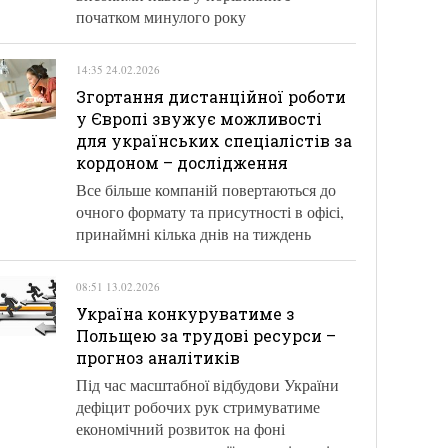
початком минулого року
14:35 24.02.2026
Згортання дистанційної роботи
у Європі звужує можливості
для українських спеціалістів за
кордоном – дослідження
Все більше компаній повертаються до
очного формату та присутності в офісі,
принаймні кілька днів на тиждень
08:51 13.02.2026
Україна конкуруватиме з
Польщею за трудові ресурси –
прогноз аналітиків
Під час масштабної відбудови України
дефіцит робочих рук стримуватиме
економічний розвиток на фоні