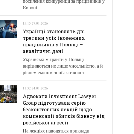
посилення конкуренції за працівників у
Європі
15:15 27.01.2026
Українці становлять дві
третини усіх іноземних
працівників у Польщі –
аналітичні дані
Українські мігранти у Польщі
вирізняються не лише чисельністю, а й
рівнем економічної активності
11:32 24.01.2026
Адвокати Investment Lawyer
Group підготували серію
безкоштовних лекцій щодо
компенсації збитків бізнесу від
російської агресії
На лекціях наводяться приклади