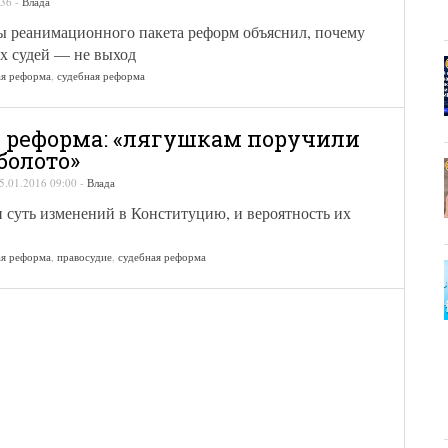
:36
-
Влада
ы реанимационного пакета реформ объяснил, почему
х судей — не выход
ая реформа
,
судебная реформа
 реформа: «лягушкам поручили
болото»
5.01.2016 09:00
-
Влада
 суть изменений в Конституцию, и вероятность их
ая реформа
,
правосудие
,
судебная реформа