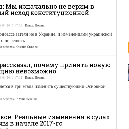
д: Мы изначально не верим в
ый исход конституционной
9.01.2016 17:35
-
Влада
,
Новини
нбассе затеян не в Украине, и изменениями украинской
го не решить
ая реформа
,
Оксана Сыроед
рассказал, почему принять новую
уцию невозможно
9.01.2016 17:02
-
Влада
,
Новини
идется в три этапа изменить существующий Основной
ая реформа
,
Юрий Луценко
ков: Реальные изменения в судах
м в начале 2017-го