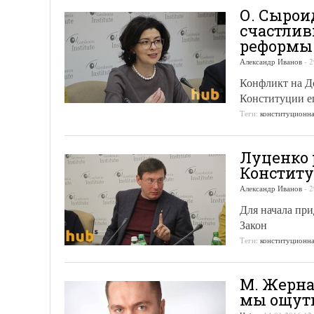
О. Сырои
счастлив
реформы
Александр Иванов
-
2
Конфликт на До
Конституции е
Теги:
конституционн
Луценко 
Констит
Александр Иванов
-
2
Для начала пр
Закон
Теги:
конституционн
М. Жерна
мы ощути