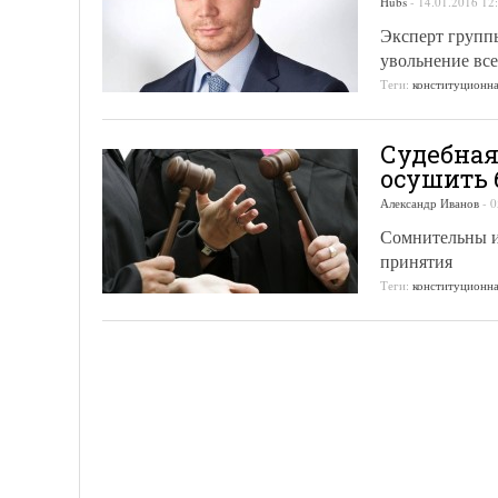
Hubs
-
14.01.2016 12
Эксперт групп
увольнение все
Теги:
конституционн
Судебная
осушить 
Александр Иванов
-
0
Сомнительны и
принятия
Теги:
конституционн