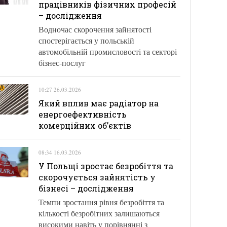
працівників фізичних професій
– дослідження
Водночас скорочення зайнятості
спостерігається у польській
автомобільній промисловості та секторі
бізнес-послуг
10:27 26.03.2026
Який вплив має радіатор на
енергоефективність
комерційних об’єктів
08:34 16.03.2026
У Польщі зростає безробіття та
скорочується зайнятість у
бізнесі – дослідження
Темпи зростання рівня безробіття та
кількості безробітних залишаються
високими навіть у порівнянні з