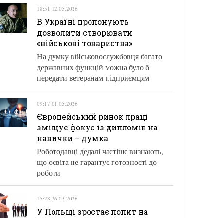
18:51 12.05.2026
В Україні пропонують
дозволити створювати
«військові товариства»
На думку військовослужбовця багато
державних функцій можна було б
передати ветеранам-підприємцям
09:17 01.05.2026
Європейський ринок праці
зміщує фокус із дипломів на
навички – думка
Роботодавці дедалі частіше визнають,
що освіта не гарантує готовності до
роботи
15:28 26.03.2026
У Польщі зростає попит на