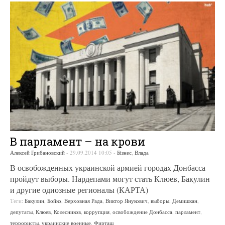
В парламент – на крови
Алексей Грибановский
-
29.09.2014 10:05
-
Бізнес
,
Влада
В освобожденных украинской армией городах Донбасса
пройдут выборы. Нардепами могут стать Клюев, Бакулин
и другие одиозные регионалы (КАРТА)
Теги:
Бакулин
,
Бойко
,
Верховная Рада
,
Виктор Янукович
,
выборы
,
Демишкан
,
депутаты
,
Клюев
,
Колесников
,
коррупция
,
освобождение Донбасса
,
парламент
,
террористы
,
украинские военные
,
Фирташ