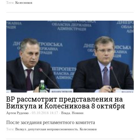
Теги:
Колесников
ВР рассмотрит представления на
Вилкула и Колесникова 8 октября
Артем Руденко
-
03.10.2018 18:17
-
Влада
,
Новини
После заседания регламентного комитета
Теги:
Вилкул
,
депутатская неприкосновенность
,
Колесников