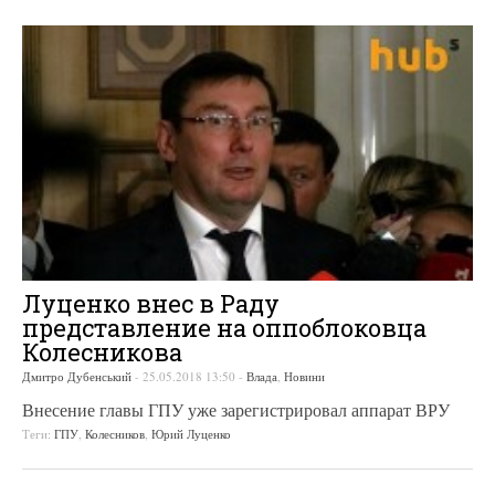
Луценко внес в Раду
представление на оппоблоковца
Колесникова
Дмитро Дубенський
-
25.05.2018 13:50
-
Влада
,
Новини
Внесение главы ГПУ уже зарегистрировал аппарат ВРУ
Теги:
ГПУ
,
Колесников
,
Юрий Луценко