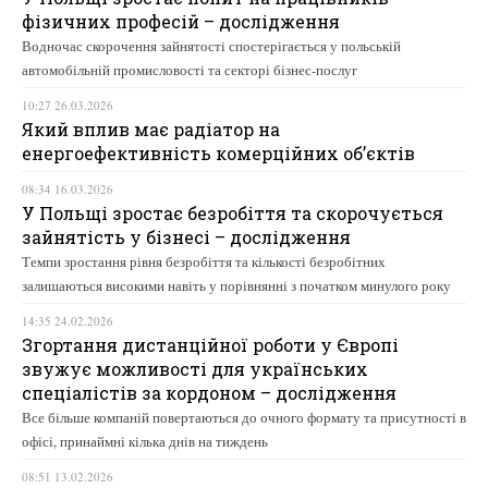
фізичних професій – дослідження
Водночас скорочення зайнятості спостерігається у польській
автомобільній промисловості та секторі бізнес-послуг
10:27 26.03.2026
Який вплив має радіатор на
енергоефективність комерційних об’єктів
08:34 16.03.2026
У Польщі зростає безробіття та скорочується
зайнятість у бізнесі – дослідження
Темпи зростання рівня безробіття та кількості безробітних
залишаються високими навіть у порівнянні з початком минулого року
14:35 24.02.2026
Згортання дистанційної роботи у Європі
звужує можливості для українських
спеціалістів за кордоном – дослідження
Все більше компаній повертаються до очного формату та присутності в
офісі, принаймні кілька днів на тиждень
08:51 13.02.2026