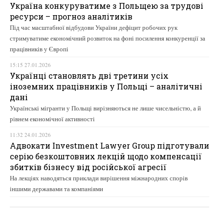
Україна конкуруватиме з Польщею за трудові
ресурси – прогноз аналітиків
Під час масштабної відбудови України дефіцит робочих рук
стримуватиме економічний розвиток на фоні посилення конкуренції за
працівників у Європі
15:15 27.01.2026
Українці становлять дві третини усіх
іноземних працівників у Польщі – аналітичні
дані
Українські мігранти у Польщі вирізняються не лише чисельністю, а й
рівнем економічної активності
11:32 24.01.2026
Адвокати Investment Lawyer Group підготували
серію безкоштовних лекцій щодо компенсації
збитків бізнесу від російської агресії
На лекціях наводяться приклади вирішення міжнародних спорів
іншими державами та компаніями