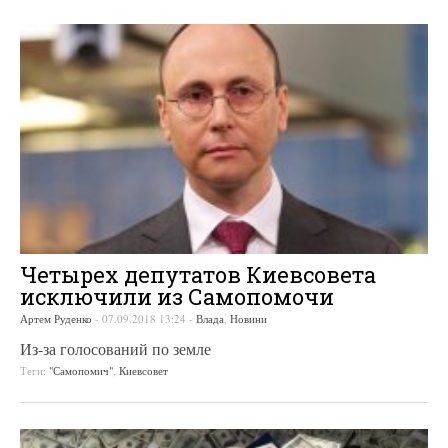
Четырех депутатов Киевсовета
исключили из Самопомочи
Артем Руденко
-
07.09.2018 13:24
-
Влада
,
Новини
Из-за голосований по земле
Теги:
"Самопомич"
,
Киевсовет