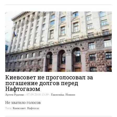
Киевсовет не проголосовал за
погашение долгов перед
Нафтогазом
Артем Руденко
-
07.09.2018 13:39
-
Економіка
,
Новини
Не хватило голосов
Теги:
Киевсовет
,
Нафтогаз