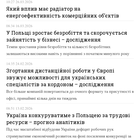
10:27 26.03.2026
Який вплив має радіатор на
енергоефективність комерційних об’єктів
08:34 16.03.2026
У Польщі зростає безробіття та скорочується
зайнятість у бізнесі – дослідження
Темпи зростання рівня безробіття та кількості безробітних
залишаються високими навіть у порівнянні з початком минулого року
14:35 24.02.2026
Згортання дистанційної роботи у Європі
звужує можливості для українських
спеціалістів за кордоном – дослідження
Все більше компаній повертаються до очного формату та присутності в
офісі, принаймні кілька днів на тиждень
08:51 13.02.2026
Україна конкуруватиме з Польщею за трудові
ресурси – прогноз аналітиків
Під час масштабної відбудови України дефіцит робочих рук
стримуватиме економічний розвиток на фоні посилення конкуренції за