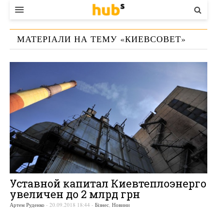
ВЛАДА
МАТЕРІАЛИ НА ТЕМУ «
КИЕВСОВЕТ
»
ЕКОНОМІКА
БІЗНЕС
СТАРТЕР
КОНТАКТИ
Уставной капитал Киевтеплоэнерго
увеличен до 2 млрд грн
Артем Руденко
-
20.09.2018 18:44
-
Бізнес
,
Новини