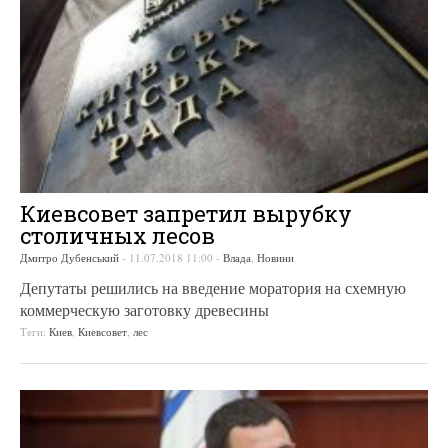
Киевсовет запретил вырубку
столичных лесов
Дмитро Дубенський
-
11.07.2018 11:00
-
Влада
,
Новини
Депутаты решились на введение моратория на схемную
коммерческую заготовку древесины
Теги:
Киев
,
Киевсовет
,
лес