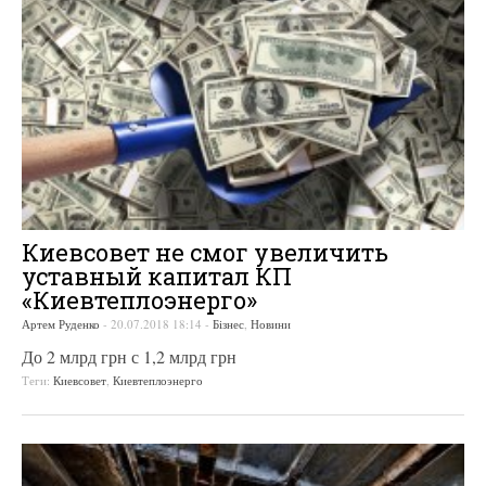
Киевсовет не смог увеличить
уставный капитал КП
«Киевтеплоэнерго»
Артем Руденко
-
20.07.2018 18:14
-
Бізнес
,
Новини
До 2 млрд грн с 1,2 млрд грн
Теги:
Киевсовет
,
Киевтеплоэнерго