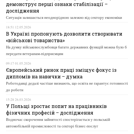
демонструє перші ознаки стабілізації –
дослідження
Ситуація залишається неоднорідною залежно від сектору економіки
18:51 12.05.2026
В Україні пропонують дозволити створювати
«військові товариства»
На думку військовослужбовця багато державних функцій можна було б
передати ветеранам-підприємцям
09:17 01.05.2026
Європейський ринок праці зміщує фокус із
дипломів на навички – думка
Роботодавці дедалі частіше визнають, що освіта не гарантує готовності
до роботи
15:28 26.03.2026
У Польщі зростає попит на працівників
фізичних професій – дослідження
Водночас скорочення зайнятості спостерігається у польській
автомобільній промисловості та секторі бізнес-послуг