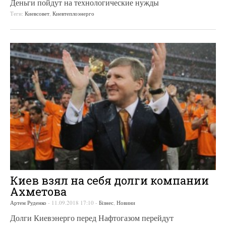
Деньги пойдут на технологические нужды
Теги:
Киевсовет
,
Киевтеплоэнерго
Киев взял на себя долги компании
Ахметова
Артем Руденко
-
11.09.2018 17:10
-
Бізнес
,
Новини
Долги Киевэнерго перед Нафтогазом перейдут