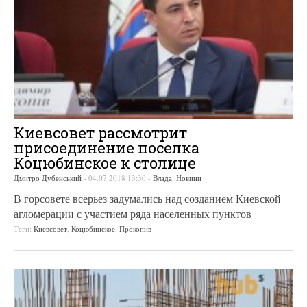
Киевсовет рассмотрит
присоединение поселка
Коцюбинское к столице
Дмитро Дубенський
-
04.07.2018 13:30
-
Влада
,
Новини
В горсовете всерьез задумались над созданием Киевской
агломерации с участием ряда населенных пунктов
Теги:
Киевсовет
,
Коцюбинское
,
Прокопив