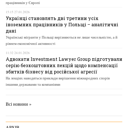
працівників у Європі
15:15 27.01.2026
Українці становлять дві третини усіх
іноземних працівників у Польщі – аналітичні
дані
Українські мігранти у Польщі вирізняються не лише чисельністю, а й
рівнем економічної активності
11:32 24.01.2026
Адвокати Investment Lawyer Group підготували
серію безкоштовних лекцій щодо компенсації
збитків бізнесу від російської агресії
На лекціях наводяться приклади вирішення міжнародних спорів
іншими державами та компаніями
Всі новини »
АРХІВ