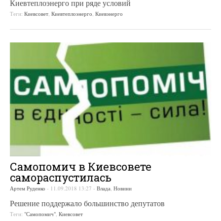
Киевтеплоэнерго при ряде условий
Теги:
Киевсовет
,
Киевтеплоэнерго
,
Киевэнерго
Самопомич в Киевсовете
самораспустилась
Артем Руденко
-
11.09.2018 13:27
-
Влада
,
Новини
Решение поддержало большинство депутатов
Теги:
"Самопомич"
,
Киевсовет