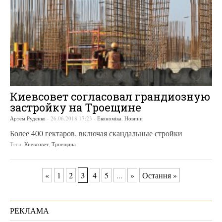
Киевсовет согласовал грандиозную
застройку на Троещине
Артем Руденко
-
26.06.2018 17:23
-
Економіка
,
Новини
Более 400 гектаров, включая скандальные стройки
Теги:
Киевсовет
,
Троещина
3
«
1
2
4
5
...
»
Остання »
РЕКЛАМА