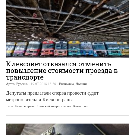
Киевсовет отказался отменить
повышение стоимости проезда в
транспорте
Артем Руденко
-
19.07.2018 13:26
-
Економіка
,
Новини
Депутаты предлагали сперва провести аудит
метрополитена и Киевпастранса
Теги:
Киевпастранс
,
Киевский метрополитен
,
Киевсовет