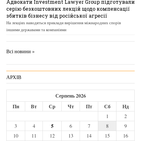
Адвокати Investment Lawyer Group підготували
серію безкоштовних лекцій щодо компенсації
збитків бізнесу від російської агресії
На лекціях наводяться приклади вирішення міжнародних спорів
іншими державами та компаніями
Всі новини »
АРХІВ
Серпень 2026
Пн
Вт
Ср
Чт
Пт
Сб
Нд
1
2
5
3
4
6
7
8
9
10
11
12
13
14
15
16