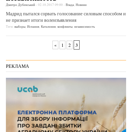
Дмитро Дубенський
-
02.10.2017 09:00
-
Влада
,
Новини
Мадрид пытался сорвать голосование силовым способом и
не признает итоги волеизъявления
Теги:
выборы
,
Испания
,
Каталония
,
конфликты
,
независимость
3
«
1
2
РЕКЛАМА