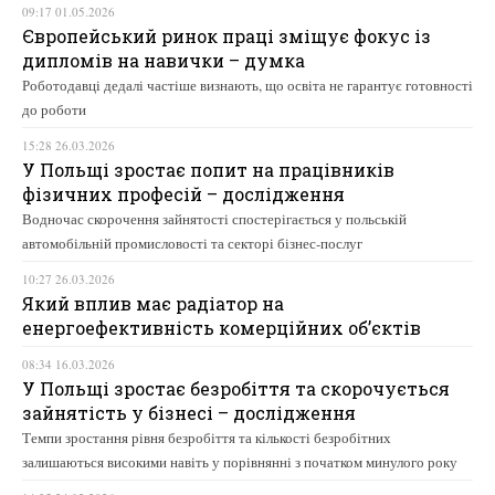
09:17 01.05.2026
Європейський ринок праці зміщує фокус із
дипломів на навички – думка
Роботодавці дедалі частіше визнають, що освіта не гарантує готовності
до роботи
15:28 26.03.2026
У Польщі зростає попит на працівників
фізичних професій – дослідження
Водночас скорочення зайнятості спостерігається у польській
автомобільній промисловості та секторі бізнес-послуг
10:27 26.03.2026
Який вплив має радіатор на
енергоефективність комерційних об’єктів
08:34 16.03.2026
У Польщі зростає безробіття та скорочується
зайнятість у бізнесі – дослідження
Темпи зростання рівня безробіття та кількості безробітних
залишаються високими навіть у порівнянні з початком минулого року