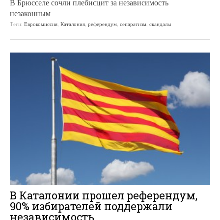
В Брюсселе сочли плебисцит за независимость
незаконным
Теги:
Еврокомиссия
,
Каталония
,
референдум
,
сепаратизм
,
скандалы
В Каталонии прошел референдум,
90% избирателей поддержали
независимость