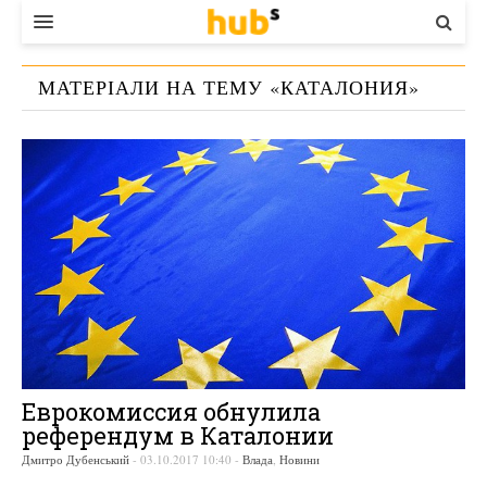
ВЛАДА
МАТЕРІАЛИ НА ТЕМУ «
КАТАЛОНИЯ
»
ЕКОНОМІКА
БІЗНЕС
СТАРТЕР
КОНТАКТИ
Еврокомиссия обнулила
референдум в Каталонии
Дмитро Дубенський
-
03.10.2017 10:40
-
Влада
,
Новини