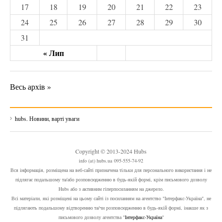
17
18
19
20
21
22
23
24
25
26
27
28
29
30
31
« Лип
Весь архів »
hubs. Новини, варті уваги
Copyright © 2013-2024 Hubs
info (at) hubs.ua 095-555-74-92
Вся інформація, розміщена на веб-сайті призначена тільки для персонального використання і не
підлягає подальшому та/або розповсюдженню в будь-якій формі, крім письмового дозволу
Hubs або з активним гіперпосиланням на джерело.
Всі матеріали, які розміщені на цьому сайті із посиланням на агентство "Інтерфакс-Україна", не
підлягають подальшому відтворенню та/чи розповсюдженню в будь-якій формі, інакше як з
письмового дозволу агентства "
Інтерфакс-Україна
"