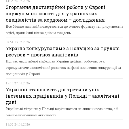
14:35 24.02.2026
Згортання дистанційної роботи у Європі
звужує можливості для українських
спеціалістів за кордоном – дослідження
Все більше компаній повертаються до очного формату та присутності в
офісі, принаймні кілька днів на тиждень
08:51 13.02.2026
Україна конкуруватиме з Польщею за трудові
ресурси – прогноз аналітиків
Під час масштабної відбудови України дефіцит робочих рук
стримуватиме економічний розвиток на фоні посилення конкуренції за
працівників у Європі
15:15 27.01.2026
Українці становлять дві третини усіх
іноземних працівників у Польщі – аналітичні
дані
Українські мігранти у Польщі вирізняються не лише чисельністю, а й
рівнем економічної активності
11:32 24.01.2026