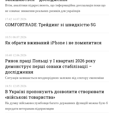
Втім, аналітики підкреслюють, що інформаційна деескалація поки що
не означає зниження реальних ризиків для українців
17:42 14.07.2026
COMFORTRADE: Трейдинг зі швидкістю 5G
10:51 08.07.2026
Як обрати вживаний iPhone і не помилитися
10:40 12.06.2026
Ринок праці Польщі у І кварталі 2026 року
демонструє перші ознаки стабілізації –
дослідження
Ситуація залишається неоднорідною залежно від сектору економіки
18:51 12.05.2026
В Україні пропонують дозволити створювати
«військові товариства»
На думку військовослужбовця багато державних функцій можна було б
передати ветеранам-підприємцям