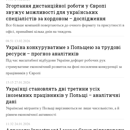
Згортання дистанційної роботи у Європі
звужує можливості для українських
спеціалістів за кордоном – дослідження
Все більше компаній повертаються до очного формату та присутності в
офісі, принаймні кілька днів на тиждень
08:51 13.02.2026
Україна конкуруватиме з Польщею за трудові
ресурси – прогноз аналітиків
Під час масштабної відбудови України дефіцит робочих рук
стримуватиме економічний розвиток на фоні посилення конкуренції за
працівників у Європі
15:15 27.01.2026
Українці становлять дві третини усіх
іноземних працівників у Польщі – аналітичні
дані
Українські мігранти у Польщі вирізняються не лише чисельністю, а й
рівнем економічної активності
11:32 24.01.2026