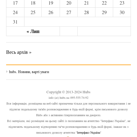
17
18
19
20
21
22
23
24
25
26
27
28
29
30
31
« Лип
Весь архів »
hubs. Новини, варті уваги
Copyright © 2013-2024 Hubs
info (at) hubs.ua 095-555-74-92
Вся інформація, розміщена на веб-сайті призначена тільки для персонального використання і не
підлягає подальшому та/або розповсюдженню в будь-якій формі, крім письмового дозволу
Hubs або з активним гіперпосиланням на джерело.
Всі матеріали, які розміщені на цьому сайті із посиланням на агентство "Інтерфакс-Україна", не
підлягають подальшому відтворенню та/чи розповсюдженню в будь-якій формі, інакше як з
письмового дозволу агентства "
Інтерфакс-Україна
"