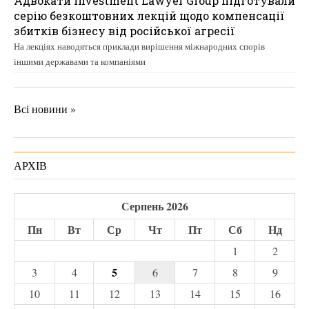
Адвокати Investment Lawyer Group підготували
серію безкоштовних лекцій щодо компенсації
збитків бізнесу від російської агресії
На лекціях наводяться приклади вирішення міжнародних спорів
іншими державами та компаніями
Всі новини »
АРХІВ
Серпень 2026
Пн
Вт
Ср
Чт
Пт
Сб
Нд
1
2
5
3
4
6
7
8
9
10
11
12
13
14
15
16