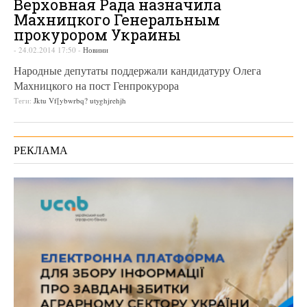
Верховная Рада назначила
Махницкого Генеральным
прокурором Украины
-
24.02.2014 17:50
-
Новини
Народные депутаты поддержали кандидатуру Олега
Махницкого на пост Генпрокурора
Теги:
Jktu Vf[ybwrbq? utyghjrehjh
РЕКЛАМА