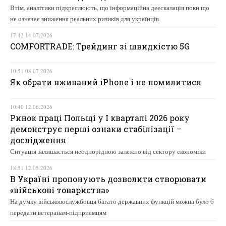
Втім, аналітики підкреслюють, що інформаційна деескалація поки що
не означає зниження реальних ризиків для українців
17:42 14.07.2026
COMFORTRADE: Трейдинг зі швидкістю 5G
10:51 08.07.2026
Як обрати вживаний iPhone і не помилитися
10:40 12.06.2026
Ринок праці Польщі у І кварталі 2026 року
демонструє перші ознаки стабілізації –
дослідження
Ситуація залишається неоднорідною залежно від сектору економіки
18:51 12.05.2026
В Україні пропонують дозволити створювати
«військові товариства»
На думку військовослужбовця багато державних функцій можна було б
передати ветеранам-підприємцям