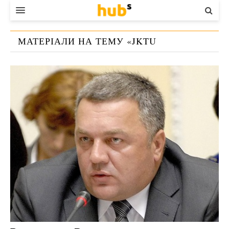
ВЛАДА
МАТЕРІАЛИ НА ТЕМУ «
JKTU
ЕКОНОМІКА
VF[YBWRBQ? UTYGHJREHJH
»
БІЗНЕС
СТАРТЕР
КОНТАКТИ