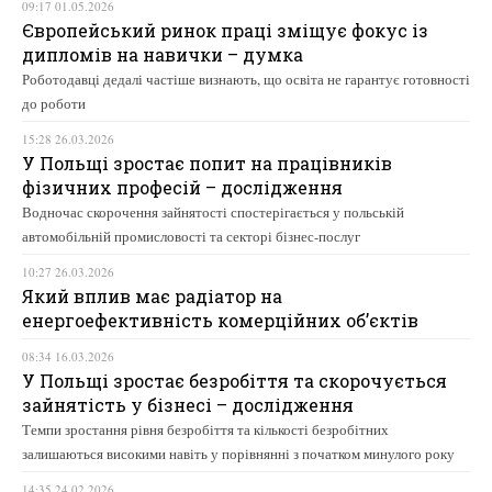
09:17 01.05.2026
Європейський ринок праці зміщує фокус із
дипломів на навички – думка
Роботодавці дедалі частіше визнають, що освіта не гарантує готовності
до роботи
15:28 26.03.2026
У Польщі зростає попит на працівників
фізичних професій – дослідження
Водночас скорочення зайнятості спостерігається у польській
автомобільній промисловості та секторі бізнес-послуг
10:27 26.03.2026
Який вплив має радіатор на
енергоефективність комерційних об’єктів
08:34 16.03.2026
У Польщі зростає безробіття та скорочується
зайнятість у бізнесі – дослідження
Темпи зростання рівня безробіття та кількості безробітних
залишаються високими навіть у порівнянні з початком минулого року
14:35 24.02.2026