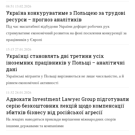
08:51 13.02.2026
Україна конкуруватиме з Польщею за трудові
ресурси – прогноз аналітиків
Під час масштабної відбудови України дефіцит робочих рук
стримуватиме економічний розвиток на фоні посилення конкуренції за
працівників у Європі
15:15 27.01.2026
Українці становлять дві третини усіх
іноземних працівників у Польщі – аналітичні
дані
Українські мігранти у Польщі вирізняються не лише чисельністю, а й
рівнем економічної активності
11:32 24.01.2026
Адвокати Investment Lawyer Group підготували
серію безкоштовних лекцій щодо компенсації
збитків бізнесу від російської агресії
На лекціях наводяться приклади вирішення міжнародних спорів
іншими державами та компаніями