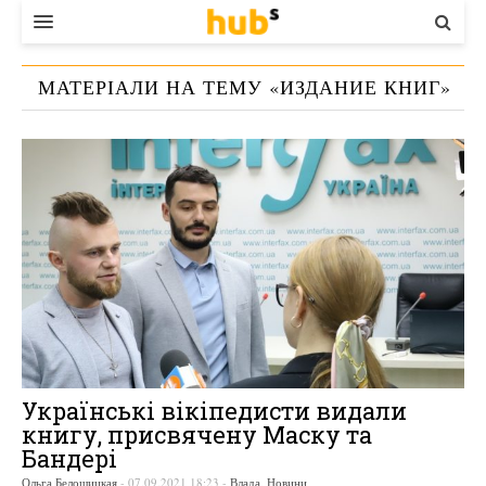
ВЛАДА
МАТЕРІАЛИ НА ТЕМУ «
ИЗДАНИЕ КНИГ
»
ЕКОНОМІКА
БІЗНЕС
СТАРТЕР
КОНТАКТИ
Українські вікіпедисти видали
книгу, присвячену Маску та
Бандері
Ольга Белошицкая
-
07.09.2021 18:23
-
Влада
,
Новини