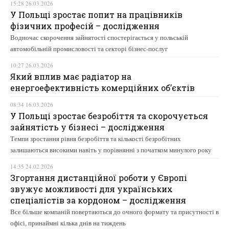
15:28 26.03.2026
У Польщі зростає попит на працівників
фізичних професій – дослідження
Водночас скорочення зайнятості спостерігається у польській
автомобільній промисловості та секторі бізнес-послуг
10:27 26.03.2026
Який вплив має радіатор на
енергоефективність комерційних об’єктів
08:34 16.03.2026
У Польщі зростає безробіття та скорочується
зайнятість у бізнесі – дослідження
Темпи зростання рівня безробіття та кількості безробітних
залишаються високими навіть у порівнянні з початком минулого року
14:35 24.02.2026
Згортання дистанційної роботи у Європі
звужує можливості для українських
спеціалістів за кордоном – дослідження
Все більше компаній повертаються до очного формату та присутності в
офісі, принаймні кілька днів на тиждень