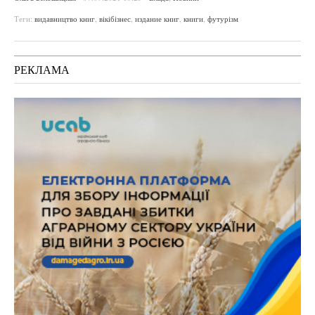
Теги:
видавництво книг
,
вікібізнес
,
издание книг
,
книги
,
футурізм
РЕКЛАМА