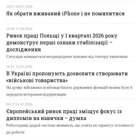
10:51 08.07.2026
Як обрати вживаний iPhone і не помилитися
10:40 12.06.2026
Ринок праці Польщі у І кварталі 2026 року
демонструє перші ознаки стабілізації –
дослідження
Ситуація залишається неоднорідною залежно від сектору економіки
18:51 12.05.2026
В Україні пропонують дозволити створювати
«військові товариства»
На думку військовослужбовця багато державних функцій можна було б
передати ветеранам-підприємцям
09:17 01.05.2026
Європейський ринок праці зміщує фокус із
дипломів на навички – думка
Роботодавці дедалі частіше визнають, що освіта не гарантує готовності
до роботи