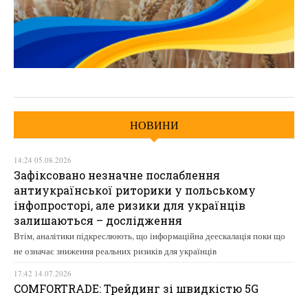
НОВИНИ
14:24 05.08.2026
Зафіксовано незначне послаблення
антиукраїнської риторики у польському
інфопросторі, але ризики для українців
залишаються – дослідження
Втім, аналітики підкреслюють, що інформаційна деескалація поки що
не означає зниження реальних ризиків для українців
17:42 14.07.2026
COMFORTRADE: Трейдинг зі швидкістю 5G