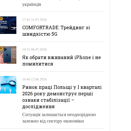
українців
17:42 14.07.2026
COMFORTRADE: Трейдинг зі
швидкістю 5G
10:51 08.07.2026
Як обрати вживаний iPhone і не
помилитися
10:40 12.06.2026
Ринок праці Польщі у І кварталі
2026 року демонструє перші
ознаки стабілізації –
дослідження
Ситуація залишається неоднорідною
залежно від сектору економіки