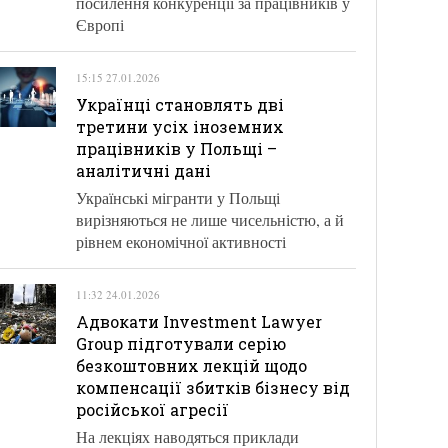
посилення конкуренції за працівників у
Європі
15:15 27.01.2026
Українці становлять дві
третини усіх іноземних
працівників у Польщі –
аналітичні дані
Українські мігранти у Польщі
вирізняються не лише чисельністю, а й
рівнем економічної активності
11:32 24.01.2026
Адвокати Investment Lawyer
Group підготували серію
безкоштовних лекцій щодо
компенсації збитків бізнесу від
російської агресії
На лекціях наводяться приклади