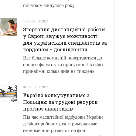
початком минулого року
14:35 24.02.2026
Згортання дистанційної роботи
у Європі звужує можливості
для українських спеціалістів за
кордоном – дослідження
Все більше компаній повертаються до
очного формату та присутності в офісі,
принаймні кілька днів на тиждень
08:51 13.02.2026
Україна конкуруватиме з
Польщею за трудові ресурси –
прогноз аналітиків
Під час масштабної відбудови України
дефіцит робочих рук стримуватиме
економічний розвиток на фоні