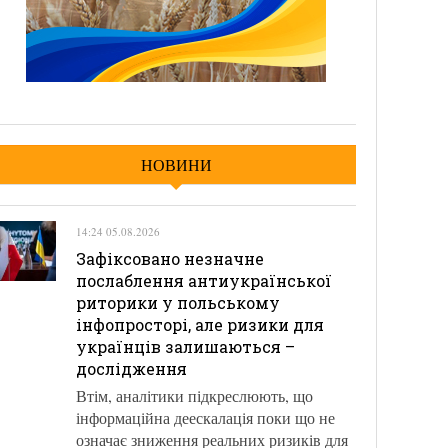
НОВИНИ
14:24 05.08.2026
Зафіксовано незначне
послаблення антиукраїнської
риторики у польському
інфопросторі, але ризики для
українців залишаються –
дослідження
Втім, аналітики підкреслюють, що
інформаційна деескалація поки що не
означає зниження реальних ризиків для