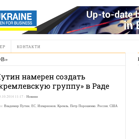
ЕР
КОНТАКТИ
ОВ
»
утин намерен создать
кремлевскую группу» в Раде
3.10.2014 11:17
-
Новини
ги:
Владимир Путин
,
ЕС
,
Илларионов
,
Кремль
,
Петр Порошенко
,
Россия
,
США