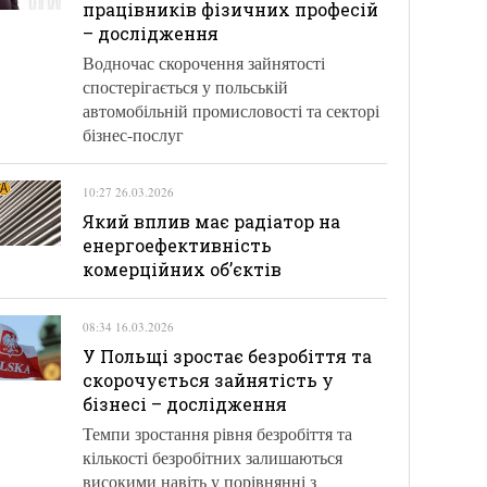
працівників фізичних професій
– дослідження
Водночас скорочення зайнятості
спостерігається у польській
автомобільній промисловості та секторі
бізнес-послуг
10:27 26.03.2026
Який вплив має радіатор на
енергоефективність
комерційних об’єктів
08:34 16.03.2026
У Польщі зростає безробіття та
скорочується зайнятість у
бізнесі – дослідження
Темпи зростання рівня безробіття та
кількості безробітних залишаються
високими навіть у порівнянні з