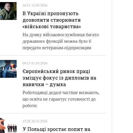
18:51 12.05.2026
В Україні пропонують
дозволити створювати
«військові товариства»
На думку військовослужбовця багато
державних функцій можна було б
передати ветеранам-підприємцям
09:17 01.05.2026
Європейський ринок праці
зміщує фокус із дипломів на
навички – думка
Роботодавці дедалі частіше визнають,
що освіта не гарантує готовності до
роботи
15:28 26.03.2026
У Польщі зростає попит на