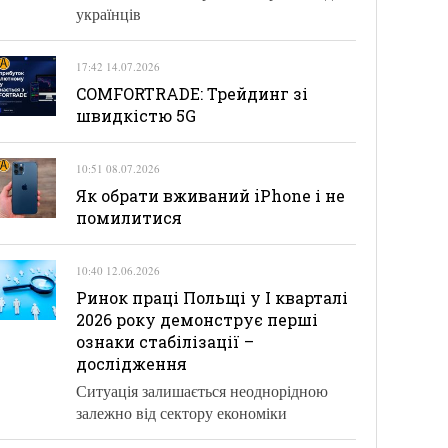
українців
17:42 14.07.2026
COMFORTRADE: Трейдинг зі
швидкістю 5G
10:51 08.07.2026
Як обрати вживаний iPhone і не
помилитися
10:40 12.06.2026
Ринок праці Польщі у І кварталі
2026 року демонструє перші
ознаки стабілізації –
дослідження
Ситуація залишається неоднорідною
залежно від сектору економіки