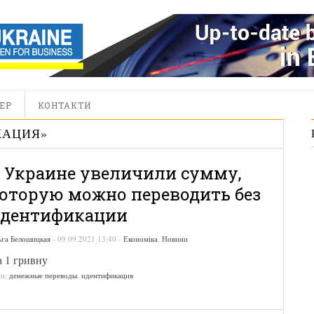
ЕР
КОНТАКТИ
КАЦИЯ
»
 Украине увеличили сумму,
оторую можно переводить без
дентификации
ьга Белошицкая
-
09.09.2021 13:40
-
Економіка
,
Новини
 1 гривну
ги:
денежные переводы
,
идентификация