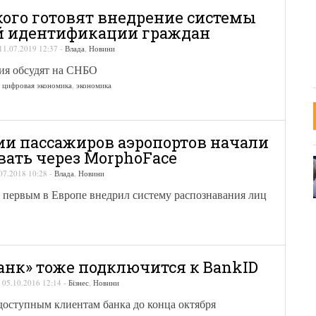
кого готовят внедрение системы
й идентификации граждан
11.07.2019 12:37
-
Влада
,
Новини
ия обсудят на СНБО
,
цифровая экономика
,
экономика
ии пассажиров аэропортов начали
вать через MorphoFace
07.2018 10:28
-
Влада
,
Новини
 первым в Европе внедрил систему распознавания лиц
анк» тоже подключится к BankID
-
05.10.2016 12:14
-
Бізнес
,
Новини
доступным клиентам банка до конца октября