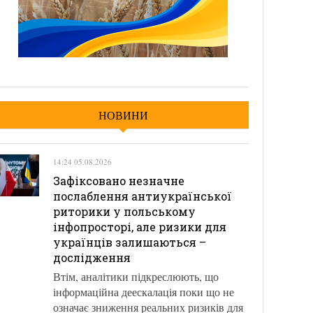
НОВИНИ
14:24 05.08.2026
Зафіксовано незначне
послаблення антиукраїнської
риторики у польському
інфопросторі, але ризики для
українців залишаються –
дослідження
Втім, аналітики підкреслюють, що
інформаційна деескалація поки що не
означає зниження реальних ризиків для