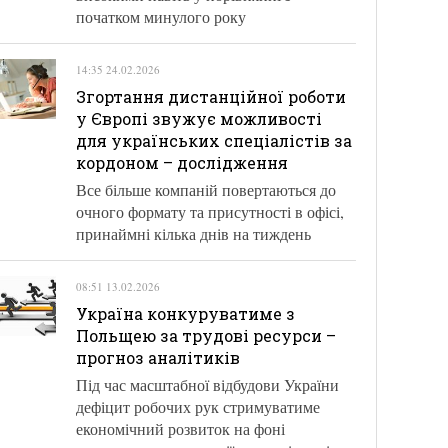
початком минулого року
14:35 24.02.2026
Згортання дистанційної роботи
у Європі звужує можливості
для українських спеціалістів за
кордоном – дослідження
Все більше компаній повертаються до
очного формату та присутності в офісі,
принаймні кілька днів на тиждень
08:51 13.02.2026
Україна конкуруватиме з
Польщею за трудові ресурси –
прогноз аналітиків
Під час масштабної відбудови України
дефіцит робочих рук стримуватиме
економічний розвиток на фоні