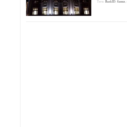
Теги:
BankID
,
банки
,