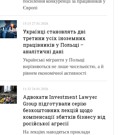
посилення конкуренції за працівників у
Європі
15:15 27.01.2026
Українці становлять дві
третини усіх іноземних
працівників у Польщі –
аналітичні дані
Українські мігранти у Польщі
вирізняються не лише чисельністю, а й
рівнем економічної активності
11:32 24.01.2026
Адвокати Investment Lawyer
Group підготували серію
безкоштовних лекцій щодо
компенсації збитків бізнесу від
російської агресії
На лекціях наводяться приклади