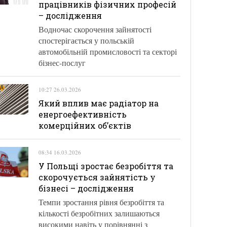
працівників фізичних професій
– дослідження
Водночас скорочення зайнятості
спостерігається у польській
автомобільній промисловості та секторі
бізнес-послуг
10:27 26.03.2026
Який вплив має радіатор на
енергоефективність
комерційних об’єктів
08:34 16.03.2026
У Польщі зростає безробіття та
скорочується зайнятість у
бізнесі – дослідження
Темпи зростання рівня безробіття та
кількості безробітних залишаються
високими навіть у порівнянні з