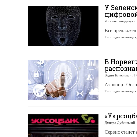
У Зеленс
цифрово
Ярослав Бондарчук
-
Все предложен
Теги:
идентификация
В Норвег
распозна
Вадим Болотник
-
31.
Аэропорт Осло
Теги:
идентификация
«Укрсоцб
Дмитро Дубенський
Сервис станет 