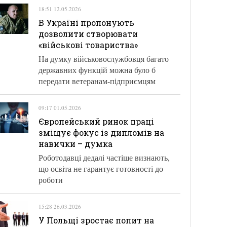
18:51 12.05.2026
В Україні пропонують
дозволити створювати
«військові товариства»
На думку військовослужбовця багато
державних функцій можна було б
передати ветеранам-підприємцям
09:17 01.05.2026
Європейський ринок праці
зміщує фокус із дипломів на
навички – думка
Роботодавці дедалі частіше визнають,
що освіта не гарантує готовності до
роботи
15:28 26.03.2026
У Польщі зростає попит на