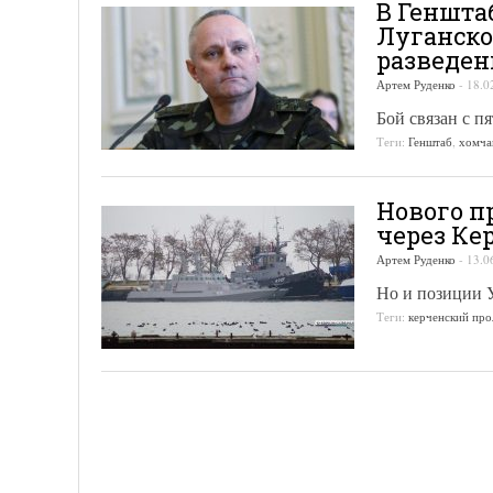
В Геншта
Луганско
разведен
Артем Руденко
-
18.0
Бой связан с 
Теги:
Генштаб
,
хомча
Нового п
через Ке
Артем Руденко
-
13.0
Но и позиции У
Теги:
керченский про