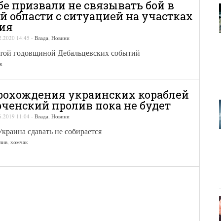
бе призвали не связывать бой в
й области с ситуацией на участках
ия
2.2020 14:45
-
Влада
,
Новини
пятой годовщиной Дебальцевских событий
к
рохождения украинских кораблей
рченский пролив пока не будет
6.2019 11:04
-
Влада
,
Новини
краина сдавать не собирается
лив
,
хомчак