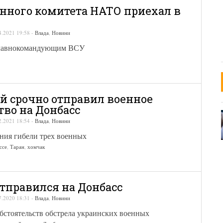
енного комитета НАТО приехал в
4.2021 19:58
-
Влада
,
Новини
Главнокомандующим ВСУ
й срочно отправил военное
тво на Донбасс
2.2021 18:54
-
Влада
,
Новини
ния гибели трех военных
ссе
,
Таран
,
хомчак
тправился на Донбасс
7.2020 18:31
-
Влада
,
Новини
бстоятельств обстрела украинских военных