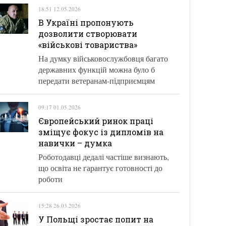
18:51 12.05.2026
В Україні пропонують
дозволити створювати
«військові товариства»
На думку військовослужбовця багато
державних функцій можна було б
передати ветеранам-підприємцям
09:17 01.05.2026
Європейський ринок праці
зміщує фокус із дипломів на
навички – думка
Роботодавці дедалі частіше визнають,
що освіта не гарантує готовності до
роботи
15:28 26.03.2026
У Польщі зростає попит на