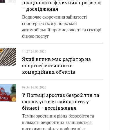
працівників фізичних професій
– дослідження
Водночас скорочення зайнятості
спостерігається у польській
автомобільній промисловості та секторі
бізнес-послуг
10:27 26.03.2026
Який вплив має радіатор на
енергоефективність
комерційних об’єктів
08:34 16.03.2026
У Польщі зростає безробіття та
скорочується зайнятість у
бізнесі – дослідження
Темпи зростання рівня безробіття та
кількості безробітних залишаються
високими навіть у порівнянні з