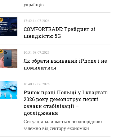
українців
17:42 14.07.2026
COMFORTRADE: Трейдинг зі
швидкістю 5G
10:51 08.07.2026
Як обрати вживаний iPhone і не
помилитися
10:40 12.06.2026
Ринок праці Польщі у І кварталі
2026 року демонструє перші
ознаки стабілізації –
дослідження
Ситуація залишається неоднорідною
залежно від сектору економіки