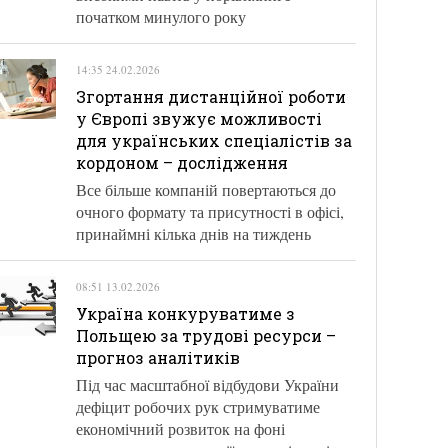
початком минулого року
14:35 24.02.2026
Згортання дистанційної роботи
у Європі звужує можливості
для українських спеціалістів за
кордоном – дослідження
Все більше компаній повертаються до
очного формату та присутності в офісі,
принаймні кілька днів на тиждень
08:51 13.02.2026
Україна конкуруватиме з
Польщею за трудові ресурси –
прогноз аналітиків
Під час масштабної відбудови України
дефіцит робочих рук стримуватиме
економічний розвиток на фоні