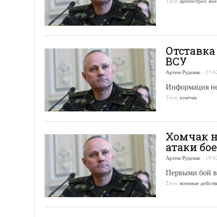
Теги:
артобстрел
,
вое
Отставка
ВСУ
Артем Руденко
-
27.0
Информация не
Теги:
хомчак
Хомчак н
атаки бо
Артем Руденко
-
19.0
Первыми бой в
Теги:
военные действ