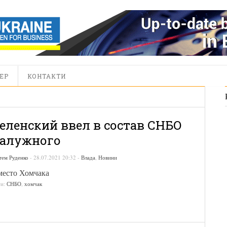
ЕР
КОНТАКТИ
еленский ввел в состав СНБО
алужного
тем Руденко
-
28.07.2021 20:32
-
Влада
,
Новини
место Хомчака
ги:
СНБО
,
хомчак