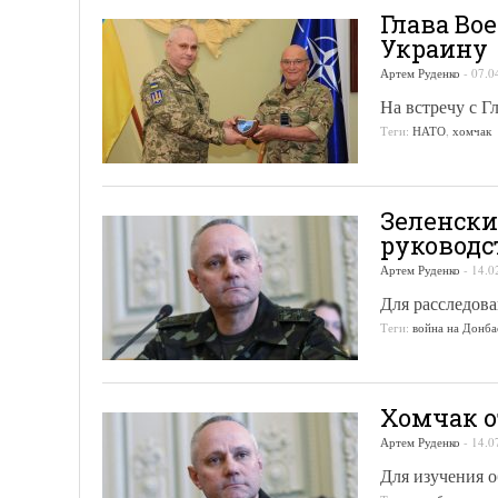
Глава Во
Украину
Артем Руденко
-
07.0
На встречу с 
Теги:
НАТО
,
хомчак
Зеленски
руководс
Артем Руденко
-
14.0
Для расследова
Теги:
война на Донба
Хомчак о
Артем Руденко
-
14.0
Для изучения о