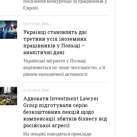
посилення конкуренції за працівників у
Європі
15:15 27.01.2026
Українці становлять дві
третини усіх іноземних
працівників у Польщі –
аналітичні дані
Українські мігранти у Польщі
вирізняються не лише чисельністю, а й
рівнем економічної активності
11:32 24.01.2026
Адвокати Investment Lawyer
Group підготували серію
безкоштовних лекцій щодо
компенсації збитків бізнесу від
російської агресії
На лекціях наводяться приклади