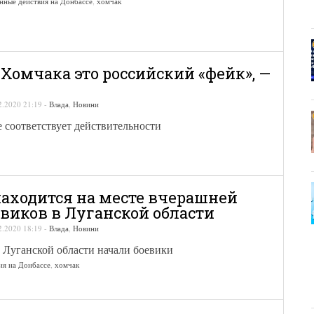
нные действия на Донбассе
,
хомчак
 Хомчака это российский «фейк», —
2.2020 21:19
-
Влада
,
Новини
 соответствует действительности
аходится на месте вчерашней
евиков в Луганской области
2.2020 18:19
-
Влада
,
Новини
 Луганской области начали боевики
ия на Донбассе
,
хомчак