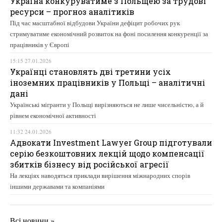
Україна конкуруватиме з Польщею за трудові
ресурси – прогноз аналітиків
Під час масштабної відбудови України дефіцит робочих рук
стримуватиме економічний розвиток на фоні посилення конкуренції за
працівників у Європі
15:15 27.01.2026
Українці становлять дві третини усіх
іноземних працівників у Польщі – аналітичні
дані
Українські мігранти у Польщі вирізняються не лише чисельністю, а й
рівнем економічної активності
11:32 24.01.2026
Адвокати Investment Lawyer Group підготували
серію безкоштовних лекцій щодо компенсації
збитків бізнесу від російської агресії
На лекціях наводяться приклади вирішення міжнародних спорів
іншими державами та компаніями
Всі новини »