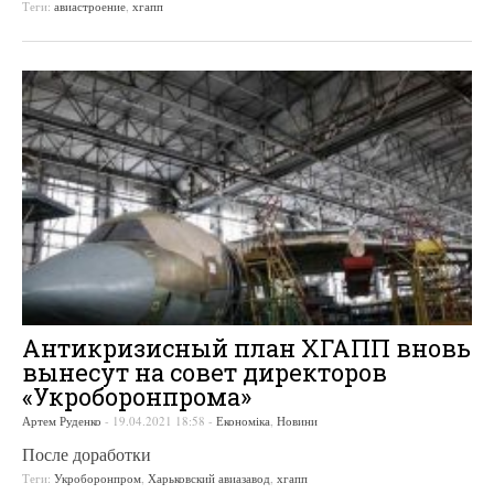
Теги:
авиастроение
,
хгапп
Антикризисный план ХГАПП вновь
вынесут на совет директоров
«Укроборонпрома»
Артем Руденко
-
19.04.2021 18:58
-
Економіка
,
Новини
После доработки
Теги:
Укроборонпром
,
Харьковский авиазавод
,
хгапп