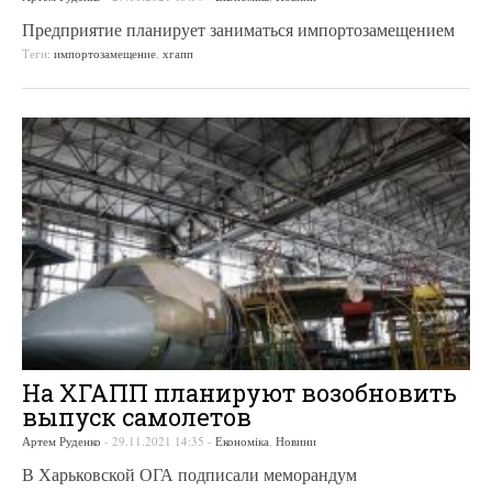
Предприятие планирует заниматься импортозамещением
Теги:
импортозамещение
,
хгапп
На ХГАПП планируют возобновить
выпуск самолетов
Артем Руденко
-
29.11.2021 14:35
-
Економіка
,
Новини
В Харьковской ОГА подписали меморандум