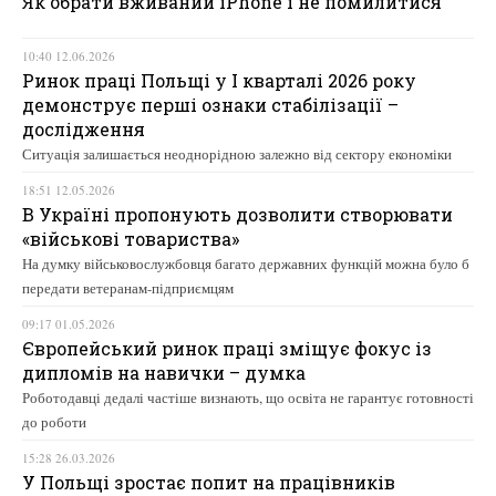
Як обрати вживаний iPhone і не помилитися
10:40 12.06.2026
Ринок праці Польщі у І кварталі 2026 року
демонструє перші ознаки стабілізації –
дослідження
Ситуація залишається неоднорідною залежно від сектору економіки
18:51 12.05.2026
В Україні пропонують дозволити створювати
«військові товариства»
На думку військовослужбовця багато державних функцій можна було б
передати ветеранам-підприємцям
09:17 01.05.2026
Європейський ринок праці зміщує фокус із
дипломів на навички – думка
Роботодавці дедалі частіше визнають, що освіта не гарантує готовності
до роботи
15:28 26.03.2026
У Польщі зростає попит на працівників