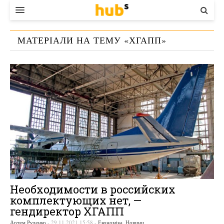
ВЛАДА
МАТЕРІАЛИ НА ТЕМУ «
ХГАПП
»
ЕКОНОМІКА
БІЗНЕС
СТАРТЕР
КОНТАКТИ
Необходимости в российских
комплектующих нет, —
гендиректор ХГАПП
Артем Руденко
-
29.11.2021 15:58
-
Економіка
,
Новини