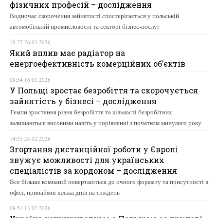
фізичних професій – дослідження
Водночас скорочення зайнятості спостерігається у польській
автомобільній промисловості та секторі бізнес-послуг
10:27 26.03.2026
Який вплив має радіатор на
енергоефективність комерційних об’єктів
08:34 16.03.2026
У Польщі зростає безробіття та скорочується
зайнятість у бізнесі – дослідження
Темпи зростання рівня безробіття та кількості безробітних
залишаються високими навіть у порівнянні з початком минулого року
14:35 24.02.2026
Згортання дистанційної роботи у Європі
звужує можливості для українських
спеціалістів за кордоном – дослідження
Все більше компаній повертаються до очного формату та присутності в
офісі, принаймні кілька днів на тиждень
08:51 13.02.2026