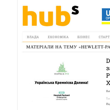
ВЛАДА
ЕКОНОМІКА
БІЗНЕС
СТАРТ
МАТЕРІАЛИ НА ТЕМУ «
HEWLETT-P
D
з
P
Х
Hu
Те
Ин