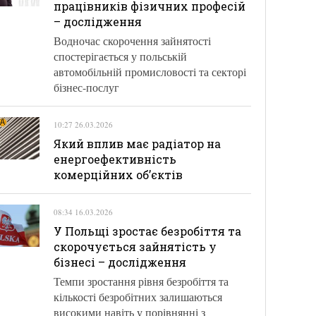
працівників фізичних професій
– дослідження
Водночас скорочення зайнятості
спостерігається у польській
автомобільній промисловості та секторі
бізнес-послуг
10:27 26.03.2026
Який вплив має радіатор на
енергоефективність
комерційних об’єктів
08:34 16.03.2026
У Польщі зростає безробіття та
скорочується зайнятість у
бізнесі – дослідження
Темпи зростання рівня безробіття та
кількості безробітних залишаються
високими навіть у порівнянні з