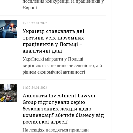
посилення конкуренції за працівників у
Європі
15:15 27.01.2026
Українці становлять дві
третини усіх іноземних
працівників у Польщі –
аналітичні дані
Українські мігранти у Польщі
вирізняються не лише чисельністю, а й
рівнем економічної активності
11:32 24.01.2026
Адвокати Investment Lawyer
Group підготували серію
безкоштовних лекцій щодо
компенсації збитків бізнесу від
російської агресії
На лекціях наводяться приклади