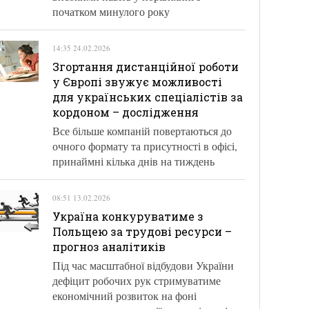
початком минулого року
14:35 24.02.2026
Згортання дистанційної роботи
у Європі звужує можливості
для українських спеціалістів за
кордоном – дослідження
Все більше компаній повертаються до
очного формату та присутності в офісі,
принаймні кілька днів на тиждень
08:51 13.02.2026
Україна конкуруватиме з
Польщею за трудові ресурси –
прогноз аналітиків
Під час масштабної відбудови України
дефіцит робочих рук стримуватиме
економічний розвиток на фоні