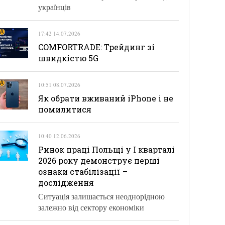
українців
17:42 14.07.2026
COMFORTRADE: Трейдинг зі
швидкістю 5G
10:51 08.07.2026
Як обрати вживаний iPhone і не
помилитися
10:40 12.06.2026
Ринок праці Польщі у І кварталі
2026 року демонструє перші
ознаки стабілізації –
дослідження
Ситуація залишається неоднорідною
залежно від сектору економіки