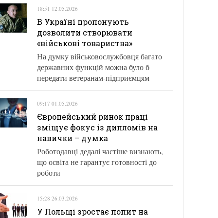
18:51 12.05.2026
В Україні пропонують
дозволити створювати
«військові товариства»
На думку військовослужбовця багато
державних функцій можна було б
передати ветеранам-підприємцям
09:17 01.05.2026
Європейський ринок праці
зміщує фокус із дипломів на
навички – думка
Роботодавці дедалі частіше визнають,
що освіта не гарантує готовності до
роботи
15:28 26.03.2026
У Польщі зростає попит на