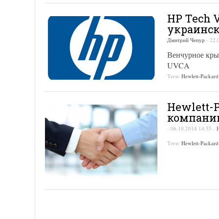
HP Tech 
украинск
Дмитрий Чепур
-
22.
Венчурное крыл
UVCA
Теги:
Hewlett-Packard
Hewlett-
компани
-
06.10.2014 14:35
-
Теги:
Hewlett-Packard