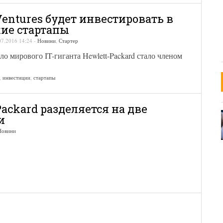
Ventures будет инвестировать в
ие стартапы
07.2016 14:24
-
Новини
,
Стартер
о мирового IT-гиганта Hewlett-Packard стало членом
,
инвестиции
,
стартапы
Packard разделяется на две
и
Новини