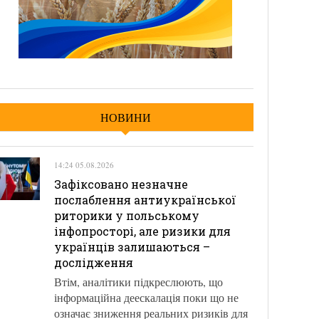
НОВИНИ
14:24 05.08.2026
Зафіксовано незначне
послаблення антиукраїнської
риторики у польському
інфопросторі, але ризики для
українців залишаються –
дослідження
Втім, аналітики підкреслюють, що
інформаційна деескалація поки що не
означає зниження реальних ризиків для