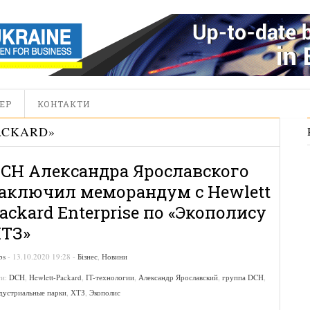
ЕР
КОНТАКТИ
ACKARD
»
CH Александра Ярославского
аключил меморандум с Hewlett
ackard Enterprise по «Экополису
ТЗ»
bs
-
13.10.2020 19:28
-
Бізнес
,
Новини
ги:
DCH
,
Hewlett-Packard
,
IT-технологии
,
Александр Ярославский
,
группа DCH
,
дустриальные парки
,
ХТЗ
,
Экополис