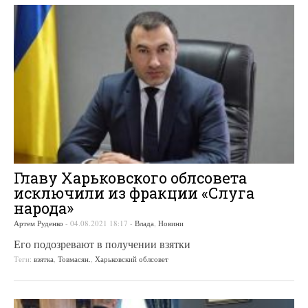
Главу Харьковского облсовета
исключили из фракции «Слуга
народа»
Артем Руденко
-
04.08.2021 18:17
-
Влада
,
Новини
Его подозревают в получении взятки
Теги:
взятка
,
Товмасян.
,
Харьковский облсовет