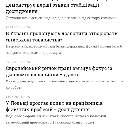
демонструє перші ознаки стабілізації –
дослідження
Ситуація залишається неоднорідною залежно від сектору економіки
18:51 12.05.2026
В Україні пропонують дозволити створювати
«військові товариства»
На думку військовослужбовця багато державних функцій можна було б
передати ветеранам-підприємцям
09:17 01.05.2026
Європейський ринок праці зміщує фокус із
дипломів на навички – думка
Роботодавці дедалі частіше визнають, що освіта не гарантує готовності
до роботи
15:28 26.03.2026
У Польщі зростає попит на працівників
фізичних професій – дослідження
Водночас скорочення зайнятості спостерігається у польській
автомобільній промисловості та секторі бізнес-послуг