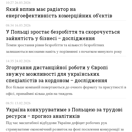
10:27 26.03.2026
Який вплив має радіатор на
енергоефективність комерційних об’єктів
08:34 16.03.2026
У Польщі зростає безробіття та скорочується
зайнятість у бізнесі – дослідження
Темпи зростання рівня безробіття та кількості безробітних
залишаються високими навіть у порівнянні з початком минулого року
14:35 24.02.2026
Згортання дистанційної роботи у Європі
звужує можливості для українських
спеціалістів за кордоном – дослідження
Все більше компаній повертаються до очного формату та присутності в
офісі, принаймні кілька днів на тиждень
08:51 13.02.2026
Україна конкуруватиме з Польщею за трудові
ресурси – прогноз аналітиків
Під час масштабної відбудови України дефіцит робочих рук
стримуватиме економічний розвиток на фоні посилення конкуренції за