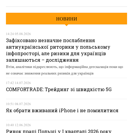
НОВИНИ
14:24 05.08.2026
Зафіксовано незначне послаблення
антиукраїнської риторики у польському
інфопросторі, але ризики для українців
залишаються – дослідження
Втім, аналітики підкреслюють, що інформаційна деескалація поки що
не означає зниження реальних ризиків для українців
17:42 14.07.2026
COMFORTRADE: Трейдинг зі швидкістю 5G
10:51 08.07.2026
Як обрати вживаний iPhone і не помилитися
10:40 12.06.2026
Ринок праці Польщі у І кварталі 2026 року