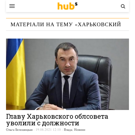
ВЛАДА
МАТЕРІАЛИ НА ТЕМУ «
ХАРЬКОВСКИЙ
ЕКОНОМІКА
ОБЛСОВЕТ
»
БІЗНЕС
СТАРТЕР
КОНТАКТИ
Главу Харьковского облсовета
уволили с должности
Ольга Белошицкая
-
19.08.2021 12:10
-
Влада
,
Новини