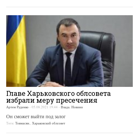
Главе Харьковского облсовета
избрали меру пресечения
Артем Руденко
-
05.08.2021 19:44
-
Влада
,
Новини
Он сможет выйти под залог
Теги:
Товмасян.
,
Харьковский облсовет