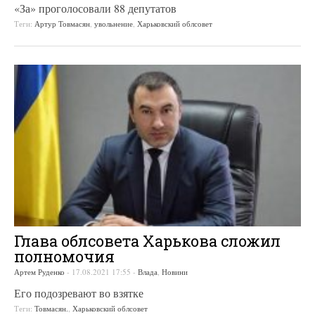
«За» проголосовали 88 депутатов
Теги:
Артур Товмасян
,
увольнение
,
Харьковский облсовет
Глава облсовета Харькова сложил
полномочия
Артем Руденко
-
17.08.2021 17:55
-
Влада
,
Новини
Его подозревают во взятке
Теги:
Товмасян.
,
Харьковский облсовет