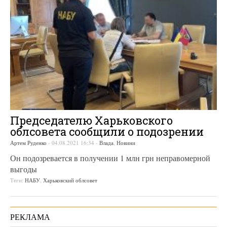
Председателю Харьковского
облсовета сообщили о подозрении
Артем Руденко
-
04.08.2021 16:34
-
Влада
,
Новини
Он подозревается в получении 1 млн грн неправомерной
выгоды
Теги:
НАБУ
,
Харьковский облсовет
РЕКЛАМА