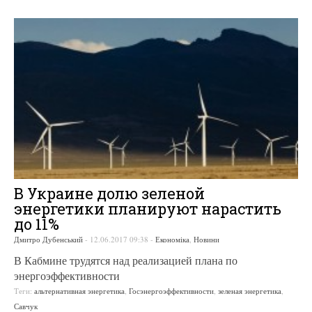
В Украине долю зеленой
энергетики планируют нарастить
до 11%
Дмитро Дубенський
-
12.06.2017 09:38
-
Економіка
,
Новини
В Кабмине трудятся над реализацией плана по
энергоэффективности
Теги:
альтернативная энергетика
,
Госэнергоэффективности
,
зеленая энергетика
,
Савчук