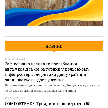
НОВИНИ
14:24 05.08.2026
Зафіксовано незначне послаблення
антиукраїнської риторики у польському
інфопросторі, але ризики для українців
залишаються – дослідження
Втім, аналітики підкреслюють, що інформаційна деескалація поки що
не означає зниження реальних ризиків для українців
17:42 14.07.2026
COMFORTRADE: Трейдинг зі швидкістю 5G