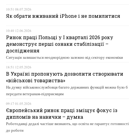
10:51 08.07.2026
Як обрати вживаний iPhone і не помилитися
10:40 12.06.2026
Ринок праці Польщі у І кварталі 2026 року
демонструє перші ознаки стабілізації –
дослідження
Ситуація залишається неоднорідною залежно від сектору економіки
18:51 12.05.2026
В Україні пропонують дозволити створювати
«військові товариства»
На думку військовослужбовця багато державних функцій можна було б
передати ветеранам-підприємцям
09:17 01.05.2026
Європейський ринок праці зміщує фокус із
дипломів на навички – думка
Роботодавці дедалі частіше визнають, що освіта не гарантує готовності
до роботи