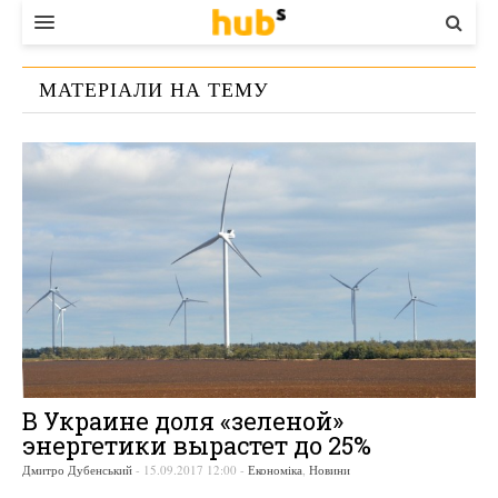
ВЛАДА
МАТЕРІАЛИ НА ТЕМУ
ЕКОНОМІКА
«
ГОСЭНЕРГОЭФФЕКТИВНОСТИ
»
БІЗНЕС
СТАРТЕР
КОНТАКТИ
В Украине доля «зеленой»
энергетики вырастет до 25%
Дмитро Дубенський
-
15.09.2017 12:00
-
Економіка
,
Новини