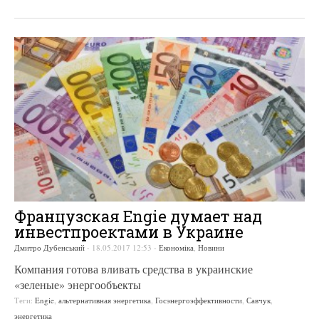
Французская Engie думает над
инвестпроектами в Украине
Дмитро Дубенський
-
18.05.2017 12:53
-
Економіка
,
Новини
Компания готова вливать средства в украинские
«зеленые» энергообъекты
Теги:
Engie
,
альтернативная энергетика
,
Госэнергоэффективности
,
Савчук
,
энергетика