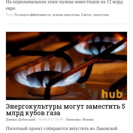
На первоначальном этапе нужны инвестиции на 12 млрд
евро
Теги:
Госэнергоэффективности
,
зеленая энергетика
,
Савчук
,
энергетика
Энергокультуры могут заместить 5
млрд кубов газа
Дмитро Дубенський
-
06.09.2017 10:00
-
Економіка
,
Новини
Пилотный проект собираются запустить во Львовской