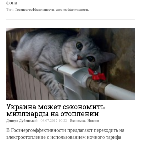
фонд
Теги:
Госэнергоэффективности
,
энергоэффективность
Украина может сэкономить
миллиарды на отоплении
Дмитро Дубенський
-
06.07.2017 10:22
-
Економіка
,
Новини
В Госэнергоэффективности предлагают переходить на
электроотопление с использованием ночного тарифа