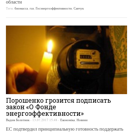
области
Теги:
биомасса
,
газ
,
Госэнергоэффективности
,
Савчук
Порошенко грозится подписать
закон «О Фонде
энергоэффективности»
Вадим Болотник
-
13.07.2017 15:48
-
Економіка
,
Новини
ЕС подтвердил принципиальную готовность поддержать