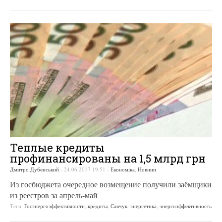
Теплые кредиты
профинансированы на 1,5 млрд грн
Дмитро Дубенський
-
24.06.2017 19:51
-
Економіка
,
Новини
Из госбюджета очередное возмещение получили заёмщики
из реестров за апрель-май
Теги:
Госэнергоэффективности
,
кредиты
,
Савчук
,
энергетика
,
энергоэффективность