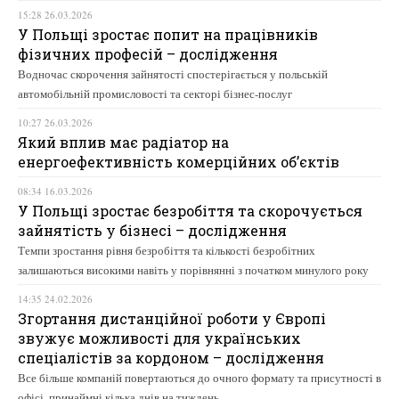
15:28 26.03.2026
У Польщі зростає попит на працівників
фізичних професій – дослідження
Водночас скорочення зайнятості спостерігається у польській
автомобільній промисловості та секторі бізнес-послуг
10:27 26.03.2026
Який вплив має радіатор на
енергоефективність комерційних об’єктів
08:34 16.03.2026
У Польщі зростає безробіття та скорочується
зайнятість у бізнесі – дослідження
Темпи зростання рівня безробіття та кількості безробітних
залишаються високими навіть у порівнянні з початком минулого року
14:35 24.02.2026
Згортання дистанційної роботи у Європі
звужує можливості для українських
спеціалістів за кордоном – дослідження
Все більше компаній повертаються до очного формату та присутності в
офісі, принаймні кілька днів на тиждень