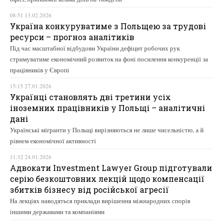
08:51 13.02.2026
Україна конкуруватиме з Польщею за трудові
ресурси – прогноз аналітиків
Під час масштабної відбудови України дефіцит робочих рук
стримуватиме економічний розвиток на фоні посилення конкуренції за
працівників у Європі
15:15 27.01.2026
Українці становлять дві третини усіх
іноземних працівників у Польщі – аналітичні
дані
Українські мігранти у Польщі вирізняються не лише чисельністю, а й
рівнем економічної активності
11:32 24.01.2026
Адвокати Investment Lawyer Group підготували
серію безкоштовних лекцій щодо компенсації
збитків бізнесу від російської агресії
На лекціях наводяться приклади вирішення міжнародних спорів
іншими державами та компаніями