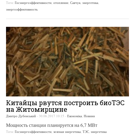
Теги:
Госэнергоэффективности
,
отопление
,
Савчук
,
энергетика
,
энергоэффективность
Китайцы рвутся построить биоТЭС
на Житомирщине
Дмитро Дубенський
-
30.06.2017 10:15
-
Економіка
,
Новини
Мощность станции планируется на 6,7 МВт
Теги:
Госэнергоэффективности
,
зеленая энергетика
,
ТЭС
,
энергетика