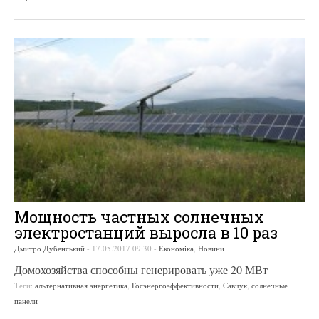
Мощность частных солнечных
электростанций выросла в 10 раз
Дмитро Дубенський
-
17.05.2017 09:30
-
Економіка
,
Новини
Домохозяйства способны генерировать уже 20 МВт
Теги:
альтернативная энергетика
,
Госэнергоэффективности
,
Савчук
,
солнечные
панели