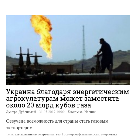
Украина благодаря энергетическим
агрокультурам может заместить
около 20 млрд кубов газа
Дмитро Дубенський
-
31.05.2017 10:00
-
Економіка
,
Новини
Озвучена возможность для страны стать газовым
экспортером
Теги:
альтернативная энергетика
,
газ
,
Госэнергоэффективности
,
энергетика