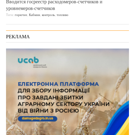
Вводится госреестр расходомеров-счетчиков и
уровнемеров-счетчиков
Теги:
горючее
,
Кабмин
,
контроль
,
топливо
РЕКЛАМА