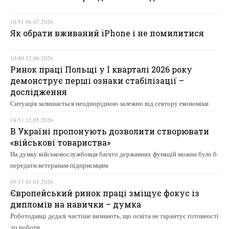
10:51 08.07.2026
Як обрати вживаний iPhone і не помилитися
10:40 12.06.2026
Ринок праці Польщі у І кварталі 2026 року
демонструє перші ознаки стабілізації –
дослідження
Ситуація залишається неоднорідною залежно від сектору економіки
18:51 12.05.2026
В Україні пропонують дозволити створювати
«військові товариства»
На думку військовослужбовця багато державних функцій можна було б
передати ветеранам-підприємцям
09:17 01.05.2026
Європейський ринок праці зміщує фокус із
дипломів на навички – думка
Роботодавці дедалі частіше визнають, що освіта не гарантує готовності
до роботи