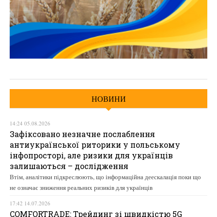
НОВИНИ
14:24 05.08.2026
Зафіксовано незначне послаблення
антиукраїнської риторики у польському
інфопросторі, але ризики для українців
залишаються – дослідження
Втім, аналітики підкреслюють, що інформаційна деескалація поки що
не означає зниження реальних ризиків для українців
17:42 14.07.2026
COMFORTRADE: Трейдинг зі швидкістю 5G