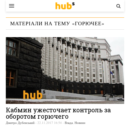
ВЛАДА
МАТЕРІАЛИ НА ТЕМУ «
ГОРЮЧЕЕ
»
ЕКОНОМІКА
БІЗНЕС
СТАРТЕР
КОНТАКТИ
Кабмин ужесточает контроль за
оборотом горючего
Дмитро Дубенський
-
22.11.2017 16:54
-
Влада
,
Новини