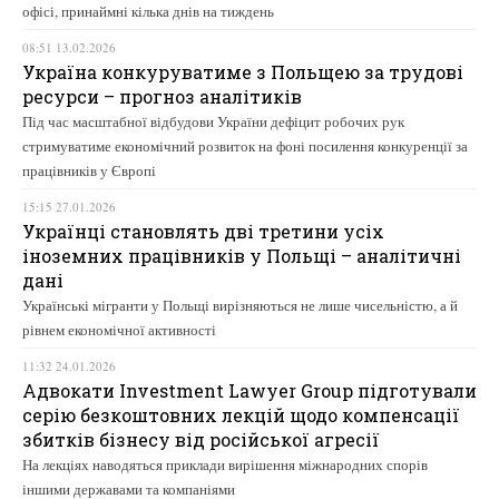
офісі, принаймні кілька днів на тиждень
08:51 13.02.2026
Україна конкуруватиме з Польщею за трудові
ресурси – прогноз аналітиків
Під час масштабної відбудови України дефіцит робочих рук
стримуватиме економічний розвиток на фоні посилення конкуренції за
працівників у Європі
15:15 27.01.2026
Українці становлять дві третини усіх
іноземних працівників у Польщі – аналітичні
дані
Українські мігранти у Польщі вирізняються не лише чисельністю, а й
рівнем економічної активності
11:32 24.01.2026
Адвокати Investment Lawyer Group підготували
серію безкоштовних лекцій щодо компенсації
збитків бізнесу від російської агресії
На лекціях наводяться приклади вирішення міжнародних спорів
іншими державами та компаніями