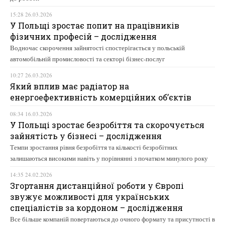
15:28 26.03.2026
У Польщі зростає попит на працівників
фізичних професій – дослідження
Водночас скорочення зайнятості спостерігається у польській
автомобільній промисловості та секторі бізнес-послуг
10:27 26.03.2026
Який вплив має радіатор на
енергоефективність комерційних об’єктів
08:34 16.03.2026
У Польщі зростає безробіття та скорочується
зайнятість у бізнесі – дослідження
Темпи зростання рівня безробіття та кількості безробітних
залишаються високими навіть у порівнянні з початком минулого року
14:35 24.02.2026
Згортання дистанційної роботи у Європі
звужує можливості для українських
спеціалістів за кордоном – дослідження
Все більше компаній повертаються до очного формату та присутності в