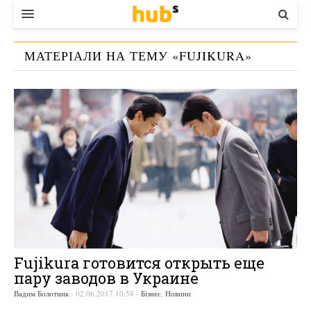
ВЛАДА
МАТЕРІАЛИ НА ТЕМУ «
FUJIKURA
»
ЕКОНОМІКА
БІЗНЕС
СТАРТЕР
КОНТАКТИ
Fujikura готовится открыть еще
пару заводов в Украине
Вадим Болотник
-
02.06.2017 10:58
-
Бізнес
,
Новини