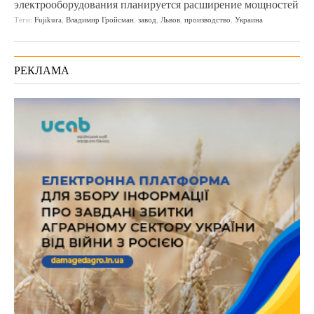
электрооборудования планируется расширение мощностей
Теги:
Fujikura
,
Владимир Гройсман
,
завод
,
Львов
,
производство
,
Украина
РЕКЛАМА