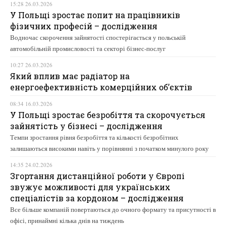
15:28 26.03.2026
У Польщі зростає попит на працівників
фізичних професій – дослідження
Водночас скорочення зайнятості спостерігається у польській
автомобільній промисловості та секторі бізнес-послуг
10:27 26.03.2026
Який вплив має радіатор на
енергоефективність комерційних об’єктів
08:34 16.03.2026
У Польщі зростає безробіття та скорочується
зайнятість у бізнесі – дослідження
Темпи зростання рівня безробіття та кількості безробітних
залишаються високими навіть у порівнянні з початком минулого року
14:35 24.02.2026
Згортання дистанційної роботи у Європі
звужує можливості для українських
спеціалістів за кордоном – дослідження
Все більше компаній повертаються до очного формату та присутності в
офісі, принаймні кілька днів на тиждень