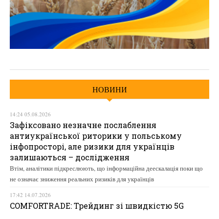
НОВИНИ
14:24 05.08.2026
Зафіксовано незначне послаблення
антиукраїнської риторики у польському
інфопросторі, але ризики для українців
залишаються – дослідження
Втім, аналітики підкреслюють, що інформаційна деескалація поки що
не означає зниження реальних ризиків для українців
17:42 14.07.2026
COMFORTRADE: Трейдинг зі швидкістю 5G