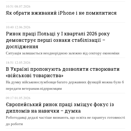
10:51 08.07.2026
Як обрати вживаний iPhone і не помилитися
10:40 12.06.2026
Ринок праці Польщі у І кварталі 2026 року
демонструє перші ознаки стабілізації –
дослідження
Ситуація залишається неоднорідною залежно від сектору економіки
18:51 12.05.2026
В Україні пропонують дозволити створювати
«військові товариства»
На думку військовослужбовця багато державних функцій можна було б
передати ветеранам-підприємцям
09:17 01.05.2026
Європейський ринок праці зміщує фокус із
дипломів на навички – думка
Роботодавці дедалі частіше визнають, що освіта не гарантує готовності
до роботи