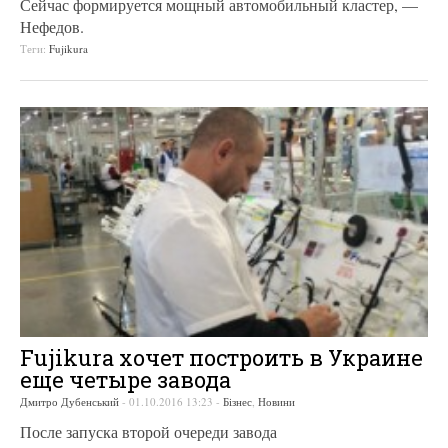
Сейчас формируется мощный автомобильный кластер, —
Нефедов.
Теги:
Fujikura
Fujikura хочет построить в Украине
еще четыре завода
Дмитро Дубенський
-
01.10.2016 13:23
-
Бізнес
,
Новини
После запуска второй очереди завода