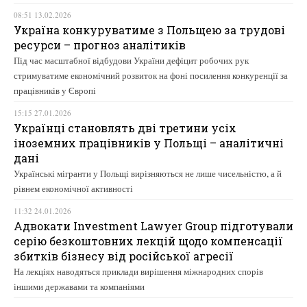
08:51 13.02.2026
Україна конкуруватиме з Польщею за трудові
ресурси – прогноз аналітиків
Під час масштабної відбудови України дефіцит робочих рук
стримуватиме економічний розвиток на фоні посилення конкуренції за
працівників у Європі
15:15 27.01.2026
Українці становлять дві третини усіх
іноземних працівників у Польщі – аналітичні
дані
Українські мігранти у Польщі вирізняються не лише чисельністю, а й
рівнем економічної активності
11:32 24.01.2026
Адвокати Investment Lawyer Group підготували
серію безкоштовних лекцій щодо компенсації
збитків бізнесу від російської агресії
На лекціях наводяться приклади вирішення міжнародних спорів
іншими державами та компаніями