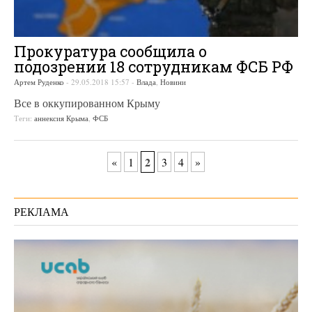
Прокуратура сообщила о
подозрении 18 сотрудникам ФСБ РФ
Артем Руденко
-
29.05.2018 15:57
-
Влада
,
Новини
Все в оккупированном Крыму
Теги:
аннексия Крыма
,
ФСБ
2
«
1
3
4
»
РЕКЛАМА