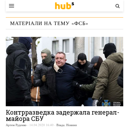
ВЛАДА
МАТЕРІАЛИ НА ТЕМУ «
ФСБ
»
ЕКОНОМІКА
БІЗНЕС
СТАРТЕР
КОНТАКТИ
Контрразведка задержала генерал-
майора СБУ
Артем Руденко
-
14.04.2020 16:40
-
Влада
,
Новини