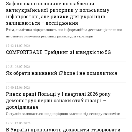
Зафіксовано незначне послаблення
антиукраїнської риторики у польському
інфопросторі, але ризики для українців
залишаються – дослідження
Втім, аналітики підкреслюють, що інформаційна деескалація поки що
не означає зниження реальних ризиків для українців
17:42 14.07.2026
COMFORTRADE: Трейдинг зі швидкістю 5G
10:51 08.07.2026
Як обрати вживаний iPhone і не помилитися
10:40 12.06.2026
Ринок праці Польщі у І кварталі 2026 року
демонструє перші ознаки стабілізації –
дослідження
Ситуація залишається неоднорідною залежно від сектору економіки
18:51 12.05.2026
В Україні пропонують дозволити створювати