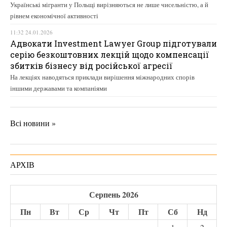
Українські мігранти у Польщі вирізняються не лише чисельністю, а й
рівнем економічної активності
11:32 24.01.2026
Адвокати Investment Lawyer Group підготували
серію безкоштовних лекцій щодо компенсації
збитків бізнесу від російської агресії
На лекціях наводяться приклади вирішення міжнародних спорів
іншими державами та компаніями
Всі новини »
АРХІВ
Серпень 2026
Пн
Вт
Ср
Чт
Пт
Сб
Нд