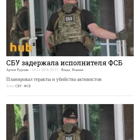
СБУ задержала исполнителя ФСБ
Артем Руденко
-
16.11.2018 20:33
-
Влада
,
Новини
Планировал теракты и убийства активистов
Теги:
СБУ
,
ФСБ