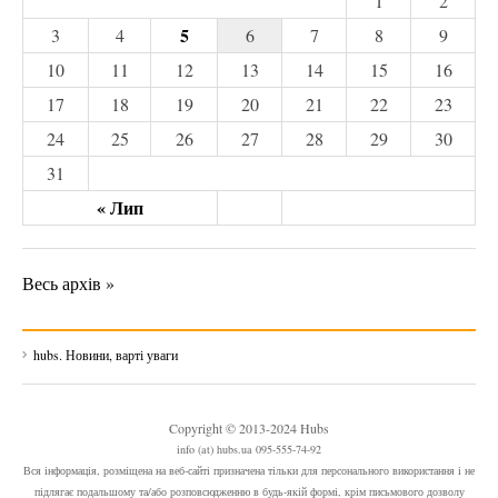
1
2
5
3
4
6
7
8
9
10
11
12
13
14
15
16
17
18
19
20
21
22
23
24
25
26
27
28
29
30
31
« Лип
Весь архів »
hubs. Новини, варті уваги
Copyright © 2013-2024 Hubs
info (at) hubs.ua 095-555-74-92
Вся інформація, розміщена на веб-сайті призначена тільки для персонального використання і не
підлягає подальшому та/або розповсюдженню в будь-якій формі, крім письмового дозволу