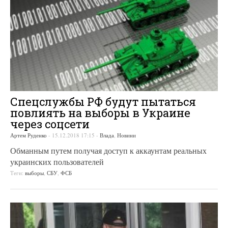
Спецслужбы РФ будут пытаться
повлиять на выборы в Украине
через соцсети
Артем Руденко
-
15.12.2018 17:15
-
Влада
,
Новини
Обманным путем получая доступ к аккаунтам реальных
украинских пользователей
Теги:
выборы
,
СБУ
,
ФСБ