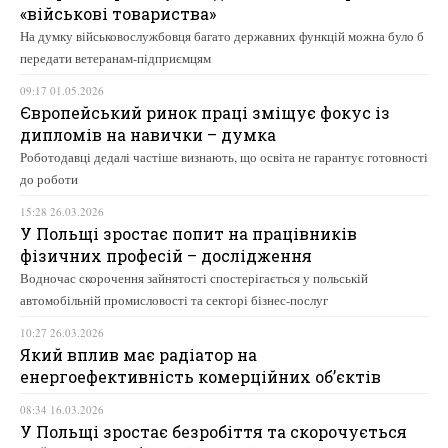
«військові товариства»
На думку військовослужбовця багато державних функцій можна було б
передати ветеранам-підприємцям
09:17 01.05.2026
Європейський ринок праці зміщує фокус із
дипломів на навички – думка
Роботодавці дедалі частіше визнають, що освіта не гарантує готовності
до роботи
15:28 26.03.2026
У Польщі зростає попит на працівників
фізичних професій – дослідження
Водночас скорочення зайнятості спостерігається у польській
автомобільній промисловості та секторі бізнес-послуг
10:27 26.03.2026
Який вплив має радіатор на
енергоефективність комерційних об’єктів
08:34 16.03.2026
У Польщі зростає безробіття та скорочується