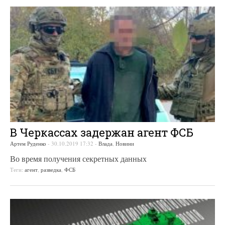
В Черкассах задержан агент ФСБ
Артем Руденко
-
30.10.2019 17:32
-
Влада
,
Новини
Во время получения секретных данных
Теги:
агент
,
разведка
,
ФСБ