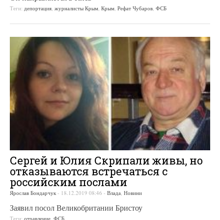
Теги:
депортация
,
журналисты Крым
,
Крым
,
Рефат Чубаров
,
ФСБ
Сергей и Юлия Скрипали живы, но
отказываются встречаться с
российским послами
Ярослав Бондарчук
-
18.12.2019 08:46
-
Влада
,
Новини
Заявил посол Великобритании Бристоу
Теги:
отравление
,
ФСБ