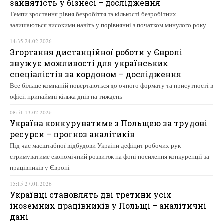
зайнятість у бізнесі – дослідження
Темпи зростання рівня безробіття та кількості безробітних
залишаються високими навіть у порівнянні з початком минулого року
14:35 24.02.2026
Згортання дистанційної роботи у Європі
звужує можливості для українських
спеціалістів за кордоном – дослідження
Все більше компаній повертаються до очного формату та присутності в
офісі, принаймні кілька днів на тиждень
08:51 13.02.2026
Україна конкуруватиме з Польщею за трудові
ресурси – прогноз аналітиків
Під час масштабної відбудови України дефіцит робочих рук
стримуватиме економічний розвиток на фоні посилення конкуренції за
працівників у Європі
15:15 27.01.2026
Українці становлять дві третини усіх
іноземних працівників у Польщі – аналітичні
дані