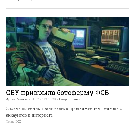
СБУ прикрыла ботоферму ФСБ
Артем Руденко
-
04.12.2019 20:38
-
Влада
,
Новини
Злоумышленники занимались продвижением фейковых
аккаунтов в интернете
Теги:
ФСБ