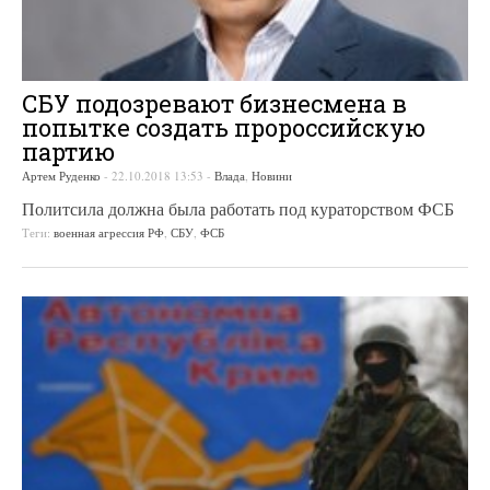
СБУ подозревают бизнесмена в
попытке создать пророссийскую
партию
Артем Руденко
-
22.10.2018 13:53
-
Влада
,
Новини
Политсила должна была работать под кураторством ФСБ
Теги:
военная агрессия РФ
,
СБУ
,
ФСБ