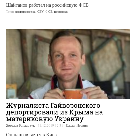
Шайтанов работал на российскую ФСБ
Теги:
контрразведка
,
СБУ
,
ФСБ
,
шпионаж
Журналиста Гайворонского
депортировали из Крыма на
материковую Украину
Ярослав Бондарчук
-
31.12.2019 12:31
-
Влада
,
Новини
Он направляется в Киев