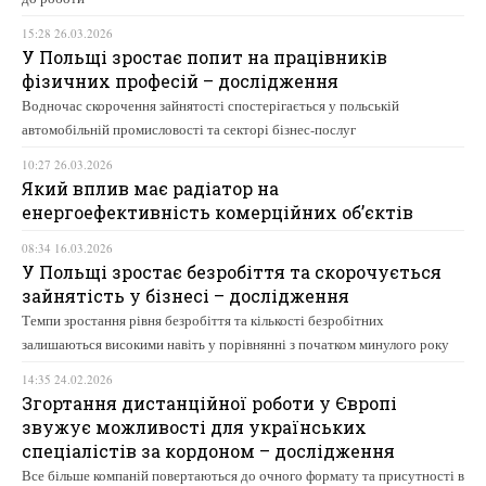
15:28 26.03.2026
У Польщі зростає попит на працівників
фізичних професій – дослідження
Водночас скорочення зайнятості спостерігається у польській
автомобільній промисловості та секторі бізнес-послуг
10:27 26.03.2026
Який вплив має радіатор на
енергоефективність комерційних об’єктів
08:34 16.03.2026
У Польщі зростає безробіття та скорочується
зайнятість у бізнесі – дослідження
Темпи зростання рівня безробіття та кількості безробітних
залишаються високими навіть у порівнянні з початком минулого року
14:35 24.02.2026
Згортання дистанційної роботи у Європі
звужує можливості для українських
спеціалістів за кордоном – дослідження
Все більше компаній повертаються до очного формату та присутності в