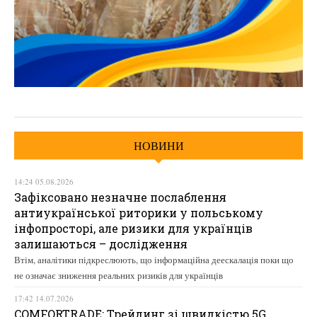
НОВИНИ
14:24 05.08.2026
Зафіксовано незначне послаблення
антиукраїнської риторики у польському
інфопросторі, але ризики для українців
залишаються – дослідження
Втім, аналітики підкреслюють, що інформаційна деескалація поки що
не означає зниження реальних ризиків для українців
17:42 14.07.2026
COMFORTRADE: Трейдинг зі швидкістю 5G