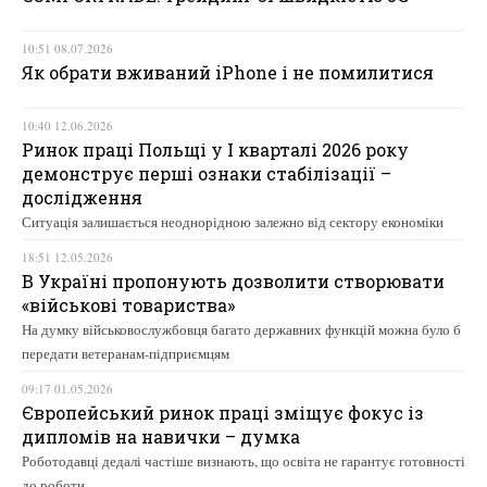
10:51 08.07.2026
Як обрати вживаний iPhone і не помилитися
10:40 12.06.2026
Ринок праці Польщі у І кварталі 2026 року
демонструє перші ознаки стабілізації –
дослідження
Ситуація залишається неоднорідною залежно від сектору економіки
18:51 12.05.2026
В Україні пропонують дозволити створювати
«військові товариства»
На думку військовослужбовця багато державних функцій можна було б
передати ветеранам-підприємцям
09:17 01.05.2026
Європейський ринок праці зміщує фокус із
дипломів на навички – думка
Роботодавці дедалі частіше визнають, що освіта не гарантує готовності
до роботи