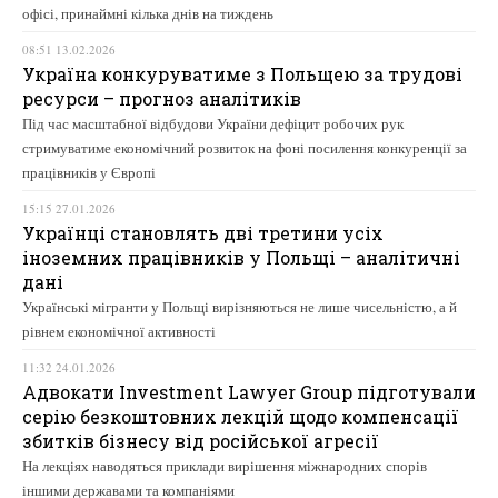
офісі, принаймні кілька днів на тиждень
08:51 13.02.2026
Україна конкуруватиме з Польщею за трудові
ресурси – прогноз аналітиків
Під час масштабної відбудови України дефіцит робочих рук
стримуватиме економічний розвиток на фоні посилення конкуренції за
працівників у Європі
15:15 27.01.2026
Українці становлять дві третини усіх
іноземних працівників у Польщі – аналітичні
дані
Українські мігранти у Польщі вирізняються не лише чисельністю, а й
рівнем економічної активності
11:32 24.01.2026
Адвокати Investment Lawyer Group підготували
серію безкоштовних лекцій щодо компенсації
збитків бізнесу від російської агресії
На лекціях наводяться приклади вирішення міжнародних спорів
іншими державами та компаніями