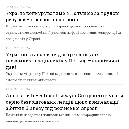
08:51 13.02.2026
Україна конкуруватиме з Польщею за трудові
ресурси – прогноз аналітиків
Під час масштабної відбудови України дефіцит робочих рук
стримуватиме економічний розвиток на фоні посилення конкуренції за
працівників у Європі
15:15 27.01.2026
Українці становлять дві третини усіх
іноземних працівників у Польщі – аналітичні
дані
Українські мігранти у Польщі вирізняються не лише чисельністю, а й
рівнем економічної активності
11:32 24.01.2026
Адвокати Investment Lawyer Group підготували
серію безкоштовних лекцій щодо компенсації
збитків бізнесу від російської агресії
На лекціях наводяться приклади вирішення міжнародних спорів
іншими державами та компаніями