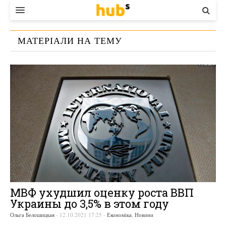
ВЛАДА
МАТЕРІАЛИ НА ТЕМУ
ЕКОНОМІКА
«
ЭКОНОМИЧЕСКИЙ ПРОГНОЗ
»
БІЗНЕС
СТАРТЕР
КОНТАКТИ
МВФ ухудшил оценку роста ВВП
Украины до 3,5% в этом году
Ольга Белошицкая
-
12.10.2021 17:25
-
Економіка
,
Новини