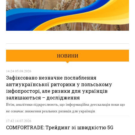
НОВИНИ
14:24 05.08.2026
Зафіксовано незначне послаблення
антиукраїнської риторики у польському
інфопросторі, але ризики для українців
залишаються – дослідження
Втім, аналітики підкреслюють, що інформаційна деескалація поки що
не означає зниження реальних ризиків для українців
17:42 14.07.2026
COMFORTRADE: Трейдинг зі швидкістю 5G