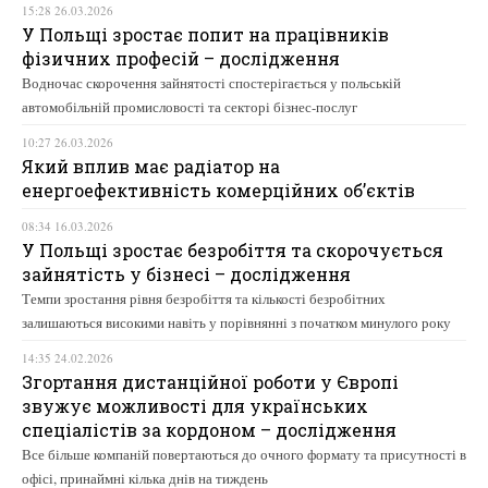
15:28 26.03.2026
У Польщі зростає попит на працівників
фізичних професій – дослідження
Водночас скорочення зайнятості спостерігається у польській
автомобільній промисловості та секторі бізнес-послуг
10:27 26.03.2026
Який вплив має радіатор на
енергоефективність комерційних об’єктів
08:34 16.03.2026
У Польщі зростає безробіття та скорочується
зайнятість у бізнесі – дослідження
Темпи зростання рівня безробіття та кількості безробітних
залишаються високими навіть у порівнянні з початком минулого року
14:35 24.02.2026
Згортання дистанційної роботи у Європі
звужує можливості для українських
спеціалістів за кордоном – дослідження
Все більше компаній повертаються до очного формату та присутності в
офісі, принаймні кілька днів на тиждень