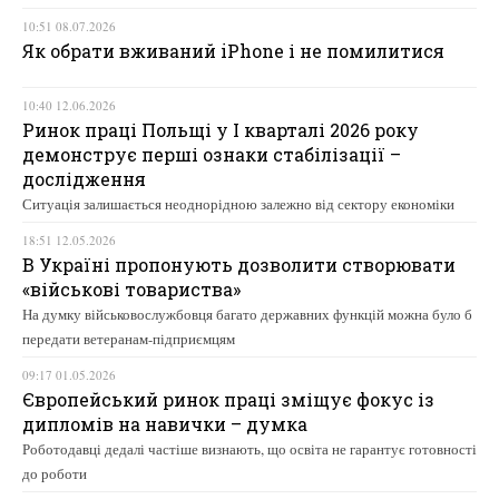
10:51 08.07.2026
Як обрати вживаний iPhone і не помилитися
10:40 12.06.2026
Ринок праці Польщі у І кварталі 2026 року
демонструє перші ознаки стабілізації –
дослідження
Ситуація залишається неоднорідною залежно від сектору економіки
18:51 12.05.2026
В Україні пропонують дозволити створювати
«військові товариства»
На думку військовослужбовця багато державних функцій можна було б
передати ветеранам-підприємцям
09:17 01.05.2026
Європейський ринок праці зміщує фокус із
дипломів на навички – думка
Роботодавці дедалі частіше визнають, що освіта не гарантує готовності
до роботи