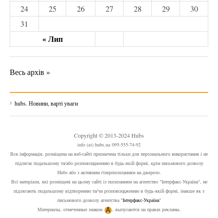
24
25
26
27
28
29
30
31
« Лип
Весь архів »
hubs. Новини, варті уваги
Copyright © 2013-2024 Hubs
info (at) hubs.ua 095-555-74-92
Вся інформація, розміщена на веб-сайті призначена тільки для персонального використання і не
підлягає подальшому та/або розповсюдженню в будь-якій формі, крім письмового дозволу
Hubs або з активним гіперпосиланням на джерело.
Всі матеріали, які розміщені на цьому сайті із посиланням на агентство "Інтерфакс-Україна", не
підлягають подальшому відтворенню та/чи розповсюдженню в будь-якій формі, інакше як з
письмового дозволу агентства "
Інтерфакс-Україна
"
Материалы, отмеченные знаком
, выпусаются на правах рекламы.