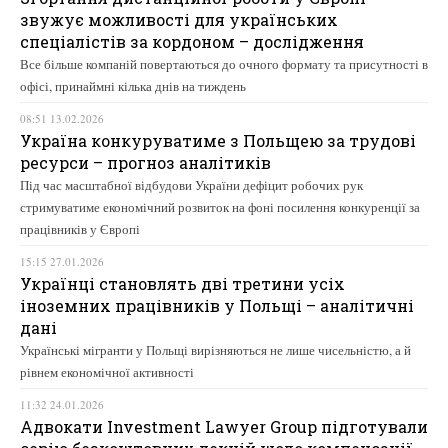
звужує можливості для українських
спеціалістів за кордоном – дослідження
Все більше компаній повертаються до очного формату та присутності в
офісі, принаймні кілька днів на тиждень
08:51 13.02.2026
Україна конкуруватиме з Польщею за трудові
ресурси – прогноз аналітиків
Під час масштабної відбудови України дефіцит робочих рук
стримуватиме економічний розвиток на фоні посилення конкуренції за
працівників у Європі
15:15 27.01.2026
Українці становлять дві третини усіх
іноземних працівників у Польщі – аналітичні
дані
Українські мігранти у Польщі вирізняються не лише чисельністю, а й
рівнем економічної активності
11:32 24.01.2026
Адвокати Investment Lawyer Group підготували