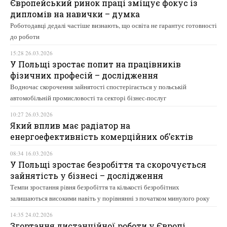
Європейський ринок праці зміщує фокус із
дипломів на навички – думка
Роботодавці дедалі частіше визнають, що освіта не гарантує готовності
до роботи
15:28 26.03.2026
У Польщі зростає попит на працівників
фізичних професій – дослідження
Водночас скорочення зайнятості спостерігається у польській
автомобільній промисловості та секторі бізнес-послуг
10:27 26.03.2026
Який вплив має радіатор на
енергоефективність комерційних об’єктів
08:34 16.03.2026
У Польщі зростає безробіття та скорочується
зайнятість у бізнесі – дослідження
Темпи зростання рівня безробіття та кількості безробітних
залишаються високими навіть у порівнянні з початком минулого року
14:35 24.02.2026
Згортання дистанційної роботи у Європі