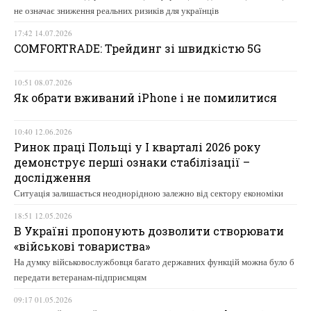
не означає зниження реальних ризиків для українців
17:42 14.07.2026
COMFORTRADE: Трейдинг зі швидкістю 5G
10:51 08.07.2026
Як обрати вживаний iPhone і не помилитися
10:40 12.06.2026
Ринок праці Польщі у І кварталі 2026 року
демонструє перші ознаки стабілізації –
дослідження
Ситуація залишається неоднорідною залежно від сектору економіки
18:51 12.05.2026
В Україні пропонують дозволити створювати
«військові товариства»
На думку військовослужбовця багато державних функцій можна було б
передати ветеранам-підприємцям
09:17 01.05.2026