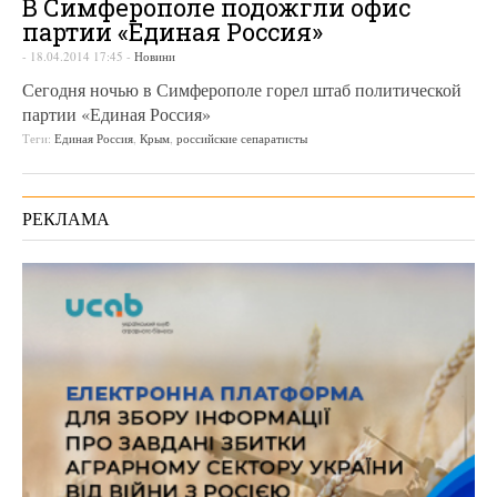
В Симферополе подожгли офис
партии «Единая Россия»
-
18.04.2014 17:45
-
Новини
Сегодня ночью в Симферополе горел штаб политической
партии «Единая Россия»
Теги:
Единая Россия
,
Крым
,
российские сепаратисты
РЕКЛАМА