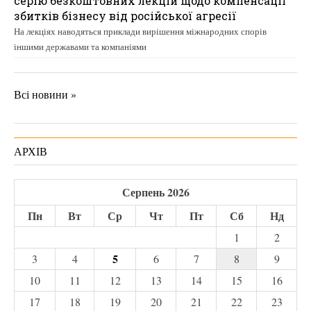
серію безкоштовних лекцій щодо компенсації
збитків бізнесу від російської агресії
На лекціях наводяться приклади вирішення міжнародних спорів
іншими державами та компаніями
Всі новини »
АРХІВ
Серпень 2026
Пн
Вт
Ср
Чт
Пт
Сб
Нд
1
2
5
3
4
6
7
8
9
10
11
12
13
14
15
16
17
18
19
20
21
22
23