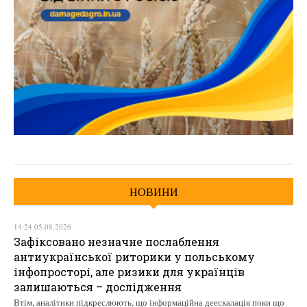
НОВИНИ
14:24 05.08.2026
Зафіксовано незначне послаблення
антиукраїнської риторики у польському
інфопросторі, але ризики для українців
залишаються – дослідження
Втім, аналітики підкреслюють, що інформаційна деескалація поки що