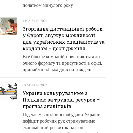
початком минулого року
14:35 24.02.2026
Згортання дистанційної роботи
у Європі звужує можливості
для українських спеціалістів за
кордоном – дослідження
Все більше компаній повертаються до
очного формату та присутності в офісі,
принаймні кілька днів на тиждень
08:51 13.02.2026
Україна конкуруватиме з
Польщею за трудові ресурси –
прогноз аналітиків
Під час масштабної відбудови України
дефіцит робочих рук стримуватиме
економічний розвиток на фоні