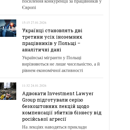
посилення конкуренції за працівників у
Європі
15:15 27.01.2026
Українці становлять дві
третини усіх іноземних
працівників у Польщі –
аналітичні дані
Українські мігранти у Польщі
вирізняються не лише чисельністю, а й
рівнем економічної активності
11:32 24.01.2026
Адвокати Investment Lawyer
Group підготували серію
безкоштовних лекцій щодо
компенсації збитків бізнесу від
російської агресії
На лекціях наводяться приклади