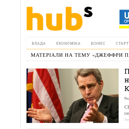
ВЛАДА
ЕКОНОМІКА
БІЗНЕС
СТАРТ
МАТЕРІАЛИ НА ТЕМУ «
ДЖЕФФРИ П
П
н
К
Ва
С
ге
Те