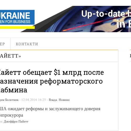
ЕР
КОНТАКТИ
АЙЕТТ
»
айетт обещает $1 млрд после
азначения реформаторского
абмина
дим Болотник
-
12.04.2016 16:25
-
Влада
,
Новини
ША ожидает реформы и заслуживающего доверия
нпрокурора
ги:
Джеффри Пайетт