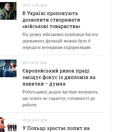
18:51 12.05.2026
В Україні пропонують
дозволити створювати
«військові товариства»
На думку військовослужбовця багато
державних функцій можна було б
передати ветеранам-підприємцям
09:17 01.05.2026
Європейський ринок праці
зміщує фокус із дипломів на
навички – думка
Роботодавці дедалі частіше визнають,
що освіта не гарантує готовності до
роботи
15:28 26.03.2026
У Польщі зростає попит на