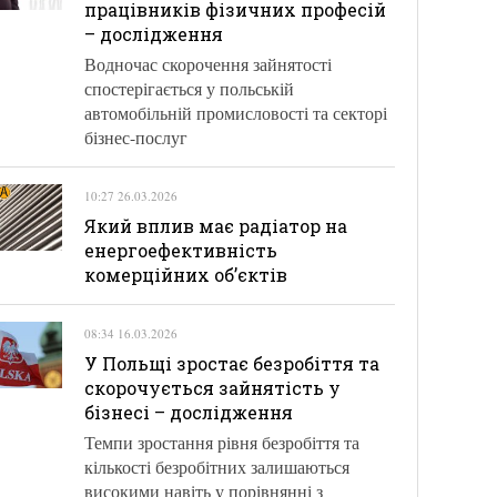
працівників фізичних професій
– дослідження
Водночас скорочення зайнятості
спостерігається у польській
автомобільній промисловості та секторі
бізнес-послуг
10:27 26.03.2026
Який вплив має радіатор на
енергоефективність
комерційних об’єктів
08:34 16.03.2026
У Польщі зростає безробіття та
скорочується зайнятість у
бізнесі – дослідження
Темпи зростання рівня безробіття та
кількості безробітних залишаються
високими навіть у порівнянні з