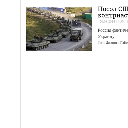
Посол СШ
контрнас
-
26.08.2014 14:50
-
Россия фактиче
Украину
Теги:
Джеффри Пайе