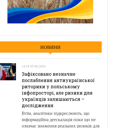
НОВИНИ
14:24 05.08.2026
Зафіксовано незначне
послаблення антиукраїнської
риторики у польському
інфопросторі, але ризики для
українців залишаються –
дослідження
Втім, аналітики підкреслюють, що
інформаційна деескалація поки що не
означає зниження реальних ризиків для