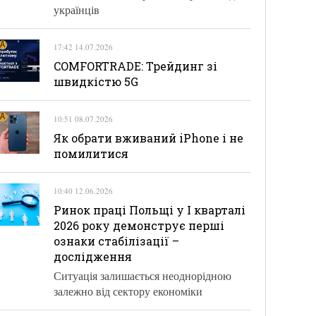
українців
17:42 14.07.2026
COMFORTRADE: Трейдинг зі
швидкістю 5G
10:51 08.07.2026
Як обрати вживаний iPhone і не
помилитися
10:40 12.06.2026
Ринок праці Польщі у І кварталі
2026 року демонструє перші
ознаки стабілізації –
дослідження
Ситуація залишається неоднорідною
залежно від сектору економіки