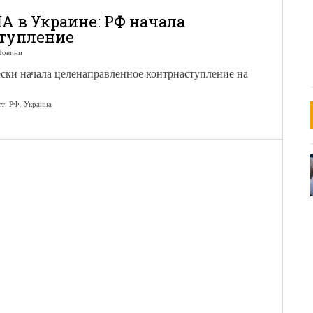
А в Украине: РФ начала
тупление
Новини
ски начала целенаправленное контрнаступление на
тт
,
РФ
,
Украина