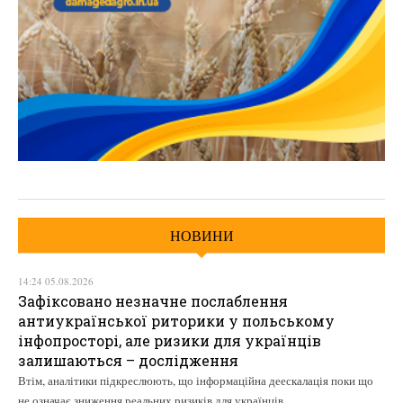
НОВИНИ
14:24 05.08.2026
Зафіксовано незначне послаблення
антиукраїнської риторики у польському
інфопросторі, але ризики для українців
залишаються – дослідження
Втім, аналітики підкреслюють, що інформаційна деескалація поки що
не означає зниження реальних ризиків для українців