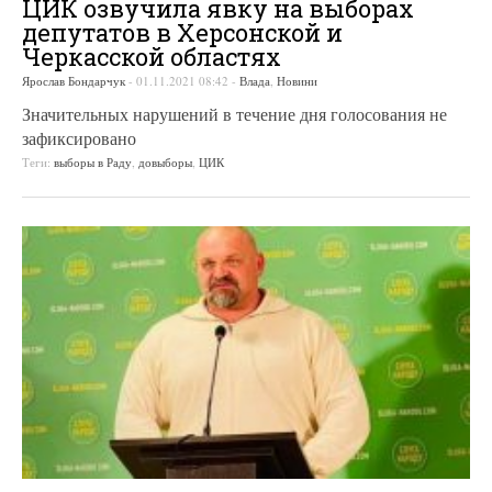
ЦИК озвучила явку на выборах
депутатов в Херсонской и
Черкасской областях
Ярослав Бондарчук
-
01.11.2021 08:42
-
Влада
,
Новини
Значительных нарушений в течение дня голосования не
зафиксировано
Теги:
выборы в Раду
,
довыборы
,
ЦИК