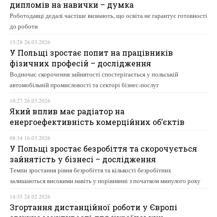
дипломів на навички – думка
Роботодавці дедалі частіше визнають, що освіта не гарантує готовності
до роботи
15:28 26.03.2026
У Польщі зростає попит на працівників
фізичних професій – дослідження
Водночас скорочення зайнятості спостерігається у польській
автомобільній промисловості та секторі бізнес-послуг
10:27 26.03.2026
Який вплив має радіатор на
енергоефективність комерційних об’єктів
08:34 16.03.2026
У Польщі зростає безробіття та скорочується
зайнятість у бізнесі – дослідження
Темпи зростання рівня безробіття та кількості безробітних
залишаються високими навіть у порівнянні з початком минулого року
14:35 24.02.2026
Згортання дистанційної роботи у Європі