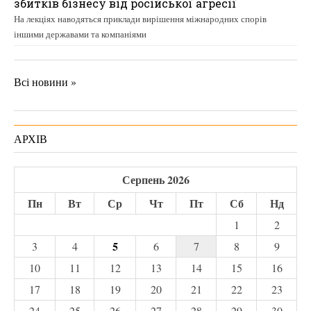
збитків бізнесу від російської агресії
На лекціях наводяться приклади вирішення міжнародних спорів
іншими державами та компаніями
Всі новини »
АРХІВ
Серпень 2026
Пн
Вт
Ср
Чт
Пт
Сб
Нд
1
2
5
3
4
6
7
8
9
10
11
12
13
14
15
16
17
18
19
20
21
22
23
24
25
26
27
28
29
30