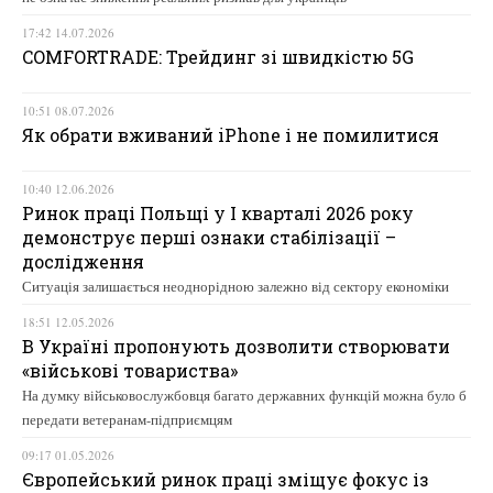
17:42 14.07.2026
COMFORTRADE: Трейдинг зі швидкістю 5G
10:51 08.07.2026
Як обрати вживаний iPhone і не помилитися
10:40 12.06.2026
Ринок праці Польщі у І кварталі 2026 року
демонструє перші ознаки стабілізації –
дослідження
Ситуація залишається неоднорідною залежно від сектору економіки
18:51 12.05.2026
В Україні пропонують дозволити створювати
«військові товариства»
На думку військовослужбовця багато державних функцій можна було б
передати ветеранам-підприємцям
09:17 01.05.2026
Європейський ринок праці зміщує фокус із