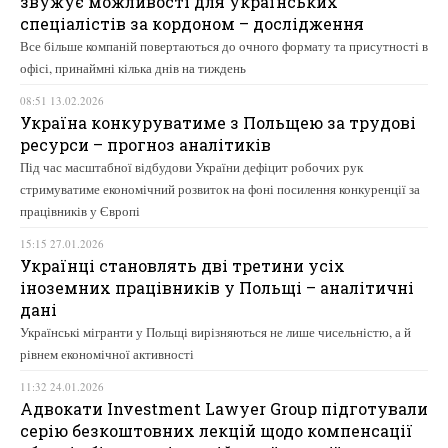
звужує можливості для українських
спеціалістів за кордоном – дослідження
Все більше компаній повертаються до очного формату та присутності в
офісі, принаймні кілька днів на тиждень
08:51 13.02.2026
Україна конкуруватиме з Польщею за трудові
ресурси – прогноз аналітиків
Під час масштабної відбудови України дефіцит робочих рук
стримуватиме економічний розвиток на фоні посилення конкуренції за
працівників у Європі
15:15 27.01.2026
Українці становлять дві третини усіх
іноземних працівників у Польщі – аналітичні
дані
Українські мігранти у Польщі вирізняються не лише чисельністю, а й
рівнем економічної активності
11:32 24.01.2026
Адвокати Investment Lawyer Group підготували
серію безкоштовних лекцій щодо компенсації