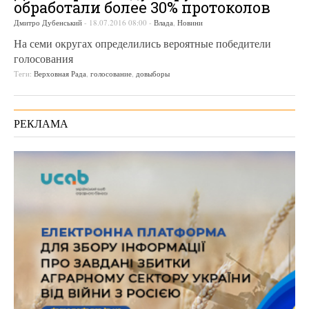
обработали более 30% протоколов
Дмитро Дубенський
-
18.07.2016 08:00
-
Влада
,
Новини
На семи округах определились вероятные победители
голосования
Теги:
Верховная Рада
,
голосование
,
довыборы
РЕКЛАМА