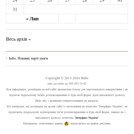
31
« Лип
Весь архів »
hubs. Новини, варті уваги
Copyright © 2013-2024 Hubs
info (at) hubs.ua 095-555-74-92
Вся інформація, розміщена на веб-сайті призначена тільки для персонального використання і не
підлягає подальшому та/або розповсюдженню в будь-якій формі, крім письмового дозволу
Hubs або з активним гіперпосиланням на джерело.
Всі матеріали, які розміщені на цьому сайті із посиланням на агентство "Інтерфакс-Україна", не
підлягають подальшому відтворенню та/чи розповсюдженню в будь-якій формі, інакше як з
письмового дозволу агентства "
Інтерфакс-Україна
"
Материалы, отмеченные знаком
, выпусаются на правах рекламы.