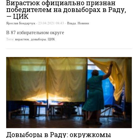
Вирастюк официально признан
победителем на довыборах в Раду,
— ЦИК
Ярослав Бондарчук
-
23.04.2021 08:43
-
Влада
,
Новини
В 87 избирательном округе
Теги:
вирастюк
,
довыборы
,
ЦИК
Довыборы в Раду: окружкомы