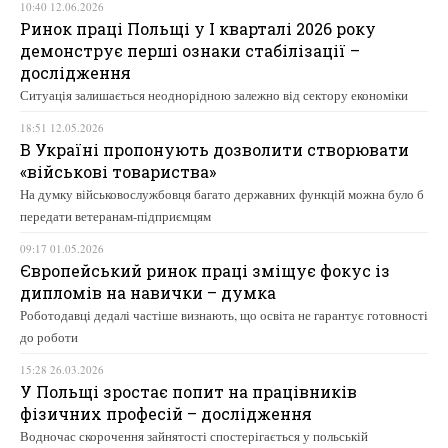
10:40 12.06.2026
Ринок праці Польщі у І кварталі 2026 року
демонструє перші ознаки стабілізації –
дослідження
Ситуація залишається неоднорідною залежно від сектору економіки
18:51 12.05.2026
В Україні пропонують дозволити створювати
«військові товариства»
На думку військовослужбовця багато державних функцій можна було б
передати ветеранам-підприємцям
09:17 01.05.2026
Європейський ринок праці зміщує фокус із
дипломів на навички – думка
Роботодавці дедалі частіше визнають, що освіта не гарантує готовності
до роботи
15:28 26.03.2026
У Польщі зростає попит на працівників
фізичних професій – дослідження
Водночас скорочення зайнятості спостерігається у польській