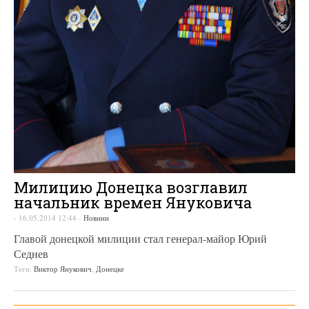
Милицию Донецка возглавил
начальник времен Януковича
-
16.05.2014 12:44
-
Новини
Главой донецкой милиции стал генерал-майор Юрий
Седнев
Теги:
Виктор Янукович
,
Донецке