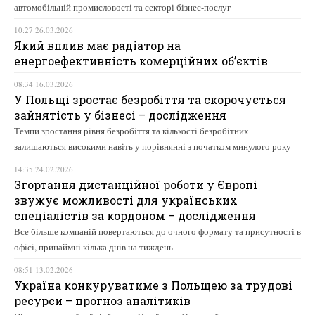
автомобільній промисловості та секторі бізнес-послуг
10:27 26.03.2026
Який вплив має радіатор на
енергоефективність комерційних об’єктів
08:34 16.03.2026
У Польщі зростає безробіття та скорочується
зайнятість у бізнесі – дослідження
Темпи зростання рівня безробіття та кількості безробітних
залишаються високими навіть у порівнянні з початком минулого року
14:35 24.02.2026
Згортання дистанційної роботи у Європі
звужує можливості для українських
спеціалістів за кордоном – дослідження
Все більше компаній повертаються до очного формату та присутності в
офісі, принаймні кілька днів на тиждень
08:51 13.02.2026
Україна конкуруватиме з Польщею за трудові
ресурси – прогноз аналітиків