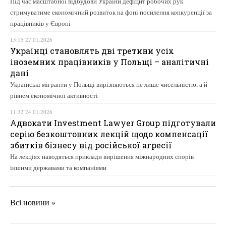
Під час масштабної відбудови України дефіцит робочих рук
стримуватиме економічний розвиток на фоні посилення конкуренції за
працівників у Європі
15:15 27.01.2026
Українці становлять дві третини усіх
іноземних працівників у Польщі – аналітичні
дані
Українські мігранти у Польщі вирізняються не лише чисельністю, а й
рівнем економічної активності
11:32 24.01.2026
Адвокати Investment Lawyer Group підготували
серію безкоштовних лекцій щодо компенсації
збитків бізнесу від російської агресії
На лекціях наводяться приклади вирішення міжнародних спорів
іншими державами та компаніями
Всі новини »