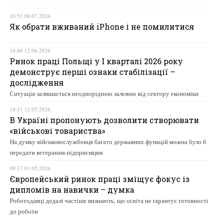
10:51 08.07.2026
Як обрати вживаний iPhone і не помилитися
10:40 12.06.2026
Ринок праці Польщі у І кварталі 2026 року
демонструє перші ознаки стабілізації –
дослідження
Ситуація залишається неоднорідною залежно від сектору економіки
18:51 12.05.2026
В Україні пропонують дозволити створювати
«військові товариства»
На думку військовослужбовця багато державних функцій можна було б
передати ветеранам-підприємцям
09:17 01.05.2026
Європейський ринок праці зміщує фокус із
дипломів на навички – думка
Роботодавці дедалі частіше визнають, що освіта не гарантує готовності
до роботи