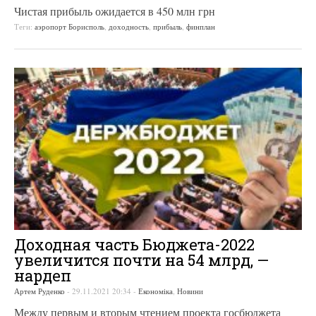
Чистая прибыль ожидается в 450 млн грн
Теги:
аэропорт Борисполь
,
доходность
,
прибыль
,
финплан
Доходная часть Бюджета-2022
увеличится почти на 54 млрд, —
нардеп
Артем Руденко
-
29.11.2021 20:34
-
Економіка
,
Новини
Между первым и вторым чтением проекта госбюджета