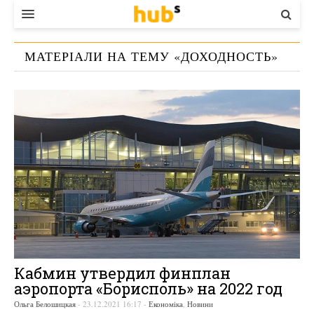
ВЛАДА
МАТЕРІАЛИ НА ТЕМУ «
ДОХОДНОСТЬ
»
ЕКОНОМІКА
БІЗНЕС
СТАРТЕР
КОНТАКТИ
Кабмин утвердил финплан
аэропорта «Борисполь» на 2022 год
Ольга Белошицкая
-
23.12.2021 16:17
-
Економіка
,
Новини