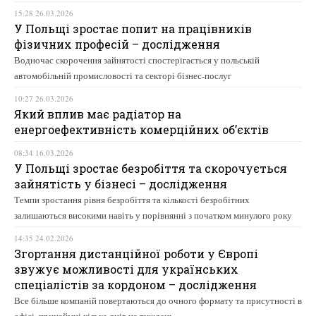
15:28 26.03.2026
У Польщі зростає попит на працівників
фізичних професій – дослідження
Водночас скорочення зайнятості спостерігається у польській
автомобільній промисловості та секторі бізнес-послуг
10:27 26.03.2026
Який вплив має радіатор на
енергоефективність комерційних об’єктів
08:34 16.03.2026
У Польщі зростає безробіття та скорочується
зайнятість у бізнесі – дослідження
Темпи зростання рівня безробіття та кількості безробітних
залишаються високими навіть у порівнянні з початком минулого року
14:35 24.02.2026
Згортання дистанційної роботи у Європі
звужує можливості для українських
спеціалістів за кордоном – дослідження
Все більше компаній повертаються до очного формату та присутності в