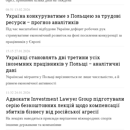
офісі, принаймні кілька днів на тиждень
08:51 13.02.2026
Україна конкуруватиме з Польщею за трудові
ресурси – прогноз аналітиків
Під час масштабної відбудови України дефіцит робочих рук
стримуватиме економічний розвиток на фоні посилення конкуренції за
працівників у Європі
15:15 27.01.2026
Українці становлять дві третини усіх
іноземних працівників у Польщі – аналітичні
дані
Українські мігранти у Польщі вирізняються не лише чисельністю, а й
рівнем економічної активності
11:32 24.01.2026
Адвокати Investment Lawyer Group підготували
серію безкоштовних лекцій щодо компенсації
збитків бізнесу від російської агресії
На лекціях наводяться приклади вирішення міжнародних спорів
іншими державами та компаніями