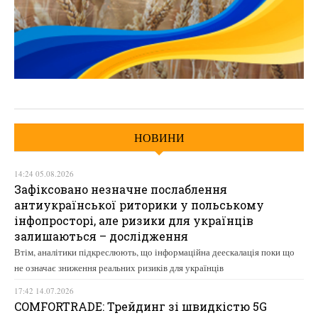
НОВИНИ
14:24 05.08.2026
Зафіксовано незначне послаблення
антиукраїнської риторики у польському
інфопросторі, але ризики для українців
залишаються – дослідження
Втім, аналітики підкреслюють, що інформаційна деескалація поки що
не означає зниження реальних ризиків для українців
17:42 14.07.2026
COMFORTRADE: Трейдинг зі швидкістю 5G